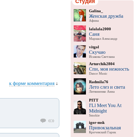
Студия
Galina_
Женская дружба
Афина
lalalala2000
Саня
Маршал Александр
vitgol
Скучаю
Исакова Светлана
Arturchik2804
Спи, моя нежность
Dance Music
Radmila76
к форме комментария
↓
Лето слез и света
Литвиненко Анна
PITT
I'Ll Meet You At
Midnight
Smokie
igor-msk
Привокзальная
Кричевский Гарик