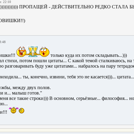
г. 22:10
)))))))))))) ПРОПАЩЕЙ - ДЕЙСТВИТЕЛЬНО РЕДКО СТАЛА БЫВ
РОВИШКИ!!)
3:48
вишки!!!
только куда их потом складывать...)))
сал стихи, потом пошли цитаты... С какой темой сталкиваюсь, на
ро разговаривать буду уже цитатами... набралось на пару тетрадо
ходила... ты, конечно, извини, тебя это не касается)))... цитата..
ужбы, между двух полов.
 и... малыш готов."
еня все такие строки))) В основном, серьёзные... философия... но 
ю...
и!!!