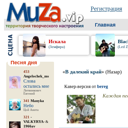
Регистрация
Главная
Искала
Blac
(Земфира)
(Led Z
Песня дня
«
В далекий край
» (Назар)
453
Angelochek_ms
Слова
остались мне
Кавер-версия от
bereg
Литвинкович
Евгений
Каждая пес
341
Manyka
Небо
Цой Анита
321
-
VALKYRYA-
&
1966av