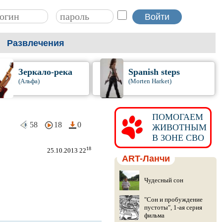
Развлечения
Зеркало-река
Spanish steps
(Альфа)
(Morten Harket)
ПОМОГАЕМ
58
18
0
ЖИВОТНЫМ
В ЗОНЕ СВО
18
25.10.2013 22
ART-Ланчи
Чудесный сон
"Сон и пробуждение
пустоты", 1-ая серия
фильма