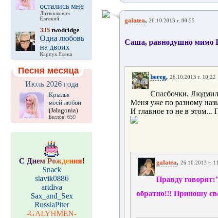
остались мне
Литвинкович
,
Евгений
galatea
26.10.2013 г. 00:55
335
twodridge
Одна любовь
Саша, равнодушно мимо В
на двоих
Карпук Елена
Песня месяца
,
bereg
26.10.2013 г. 10:22
Июль 2026 года
Спасбочки, Людми
Крылья
Меня уже по разному назы
моей любви
(Jalagonia)
И главное то не в этом... 
Баллов: 659
С
Д
н
е
м
Р
о
ж
д
е
н
и
я
!
,
galatea
26.10.2013 г. 1
Snack
slavik0886
Правду говорят:
artdiva
обратно!!! Приношу св
Sax_and_Sex
RussiaPiter
-GALYHMEN-