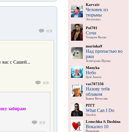
Karvaiv
Человек из
тюрьмы
Лесоповал
Pol701
Сочи
Токарев Вилли
marinka9
Над пропастью во
ржи
Аллегрова Ирина
 вас с Сашей...
Manyka
Небо
Цой Анита
vas707356
Назову тебя
облаком
Быков Вячеслав
PITT
ашу забираю
What Can I Do
Smokie
Lenochka
&
Dashina
Вокализ 10
Вокализы