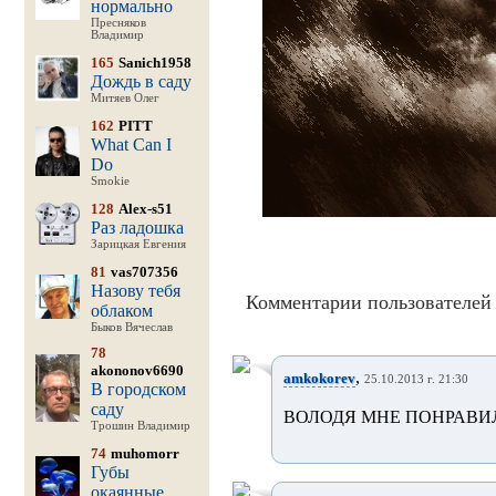
нормально
Пресняков
Владимир
165
Sanich1958
Дождь в саду
Митяев Олег
162
PITT
What Can I
Do
Smokie
128
Alex-s51
Раз ладошка
Зарицкая Евгения
81
vas707356
Назову тебя
Комментарии пользователей 
облаком
Быков Вячеслав
78
akononov6690
,
amkokorev
25.10.2013 г. 21:30
В городском
саду
ВОЛОДЯ МНЕ ПОНРАВИ
Трошин Владимир
74
muhomorr
Губы
окаянные