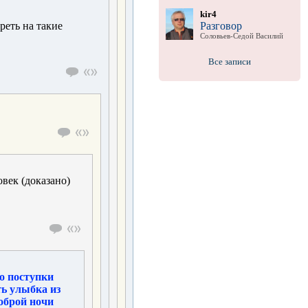
kir4
Разговор
реть на такие
Соловьев-Седой Василий
Все записи
овек (доказано)
то поступки
ь улыбка из
оброй ночи