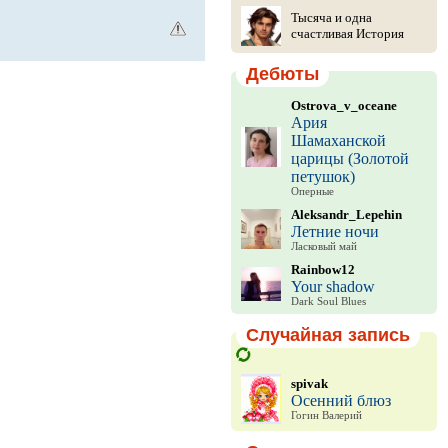
Тысяча и одна
счастливая История
Дебюты
Ostrova_v_oceane
Ария
Шамаханской
царицы (Золотой
петушок)
Оперные
Aleksandr_Lepehin
Летние ночи
Ласковый май
Rainbow12
Your shadow
Dark Soul Blues
Случайная запись
spivak
Осенний блюз
Гогин Валерий