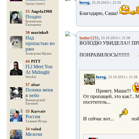
,
bereg
25.10.2013 г. 21:35
Среда (трио)
53
Angela1968
Благодарю, Саша!
Поздно
Бужинская
Екатерина
50
marinka9
,
Над
budur1251
25.10.2013 г. 21:38
ВОЛОДЮ УВИДЕЛА!! ПРИВ
пропастью во
ржи
Аллегрова Ирина
ПОНРАВИЛОСЬ!!!!!!!!
44
PITT
I'Ll Meet You
At Midnight
,
bereg
Smokie
25.10.2013 г. 21:58
37
alsar
Позови меня
Привет, Маша!!!
в небо
От пропащей, это как?.. М
Кемеровский
посетитель...
Евгений
35
Karvaiv
Россия
И сейчас вот...
пой
Тальков Игорь
34
volod
Мелочи