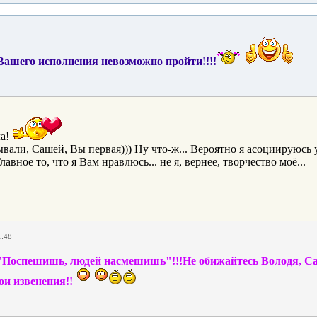
ашего исполнения невозможно пройти!!!!
ла!
вали, Сашей, Вы первая))) Ну что-ж... Вероятно я асоциируюсь у
Главное то, что я Вам нравлюсь... не я, вернее, творчество моё...
1:48
"Поспешишь, людей насмешишь"!!!Не обижайтесь Володя, С
ои извенения!!