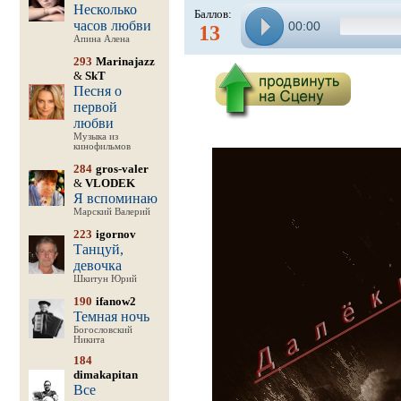
Несколько
Баллов:
часов любви
00:00
13
Апина Алена
293
Marinajazz
&
SkT
Песня о
первой
любви
Музыка из
кинофильмов
284
gros-valer
&
VLODEK
Я вспоминаю
Марский Валерий
223
igornov
Танцуй,
девочка
Шкитун Юрий
190
ifanow2
Темная ночь
Богословский
Никита
184
dimakapitan
Все