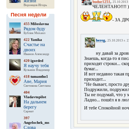
жизни
,
budur1251
25.10.2013 
Воронцов Игорь
ЧЕЛЕНТАНО!!!! )
Песня недели
- ЗА Д
455
Miloslavna
Рядом буду
Бублик Михаил
422
Yanika
,
bereg
25.10.2013 г. 2
Счастье на
двоих
ну давай за дро
Иванов Александр
Знаешь, когда-то я пи
420
igorded
приходят строки... ско
Я научу тебя
бумаг...
Кузьмин Владимир
И вот недавно такая при
418
tumantho1
приходит...
Аве, Мария
"Не бывает, просто др
Светикова Светлана
Подружили, подружили
404
Ты не подумай, что у м
Vladavtopilot
Ладно... пошёл я в люл
На дальнем
берегу
И тебе Спокойной ноч
Сармат
397
Angelochek_ms
Слова