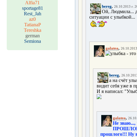
Alfia71
,
bereg
26.10.2013 г. 2
sportage81
Ой, Людмила... д
Rest_Jah
ситуации с улыбкой...
az0
TatianaP
Tereshka
german
Semiona
,
galatea
26.10.2013
,
bereg
26.10.2013
а на счёт улы
видит себя уже в п
И я написал: "Улы
,
galatea
26.10
Не знаю...
ПРОШЛОГО 
прошлого!!! Ну 