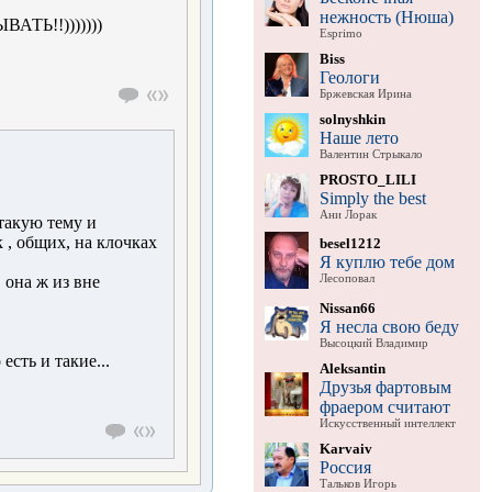
нежность (Нюша)
АТЬ!!)))))))
Esprimo
Biss
Геологи
Бржевская Ирина
solnyshkin
Наше лето
Валентин Стрыкало
PROSTO_LILI
Simply the best
Ани Лорак
 такую тему и
к , общих, на клочках
besel1212
Я куплю тебе дом
Лесоповал
. она ж из вне
Nissan66
Я несла свою беду
Высоцкий Владимир
есть и такие...
Aleksantin
Друзья фартовым
фраером считают
Искусственный интеллект
Karvaiv
Россия
Тальков Игорь