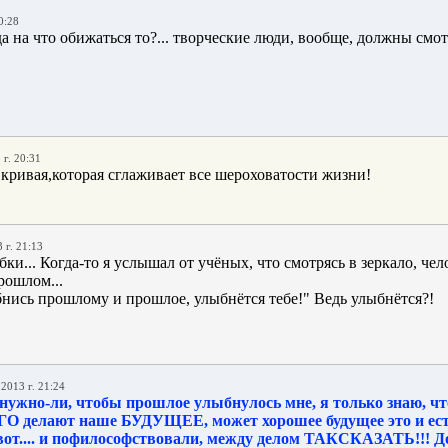
0:28
а на что обижаться то?... творческие люди, вообще, должны смот
 г. 20:31
 г. 21:13
бки... Когда-то я услышал от учёных, что смотрясь в зеркало, чел
рошлом...
бнись прошлому и прошлое, улыбнётся тебе!" Ведь улыбнётся?!
.2013 г. 21:24
, нужно-ли, чтобы прошлое улыбнулось мне, я только знаю, ч
делают наше БУДУЩЕЕ, может хорошее будущее это и ест
вот.... и пофилософствовали, между делом ТАКСКАЗАТЬ!!! Д