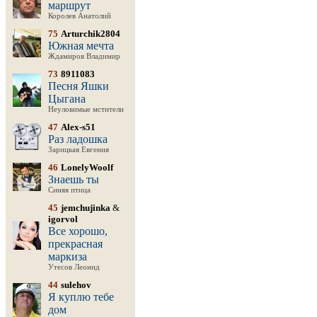
маршрут
Королев Анатолий
75
Arturchik2804
Южная мечта
Ждамиров Владимир
73
8911083
Песня Яшки
Цыгана
Неуловимые мстители
47
Alex-s51
Раз ладошка
Зарицкая Евгения
46
LonelyWoolf
Знаешь ты
Синяя птица
45
jemchujinka
&
igorvol
Все хорошо,
прекрасная
маркиза
Утесов Леонид
44
sulehov
Я куплю тебе
дом