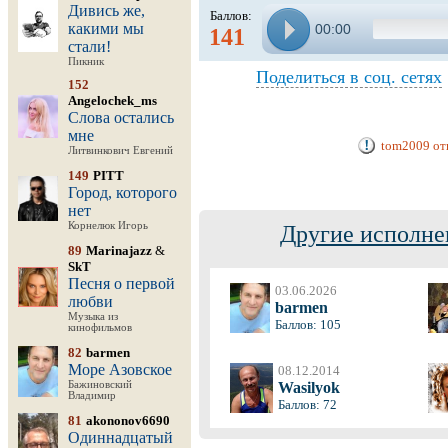
Дивись же,
Баллов:
какими мы
00:00
141
стали!
Пикник
Поделиться в соц. сетях
152
Angelochek_ms
Слова остались
мне
tom2009 от
Литвинкович Евгений
149
PITT
Город, которого
нет
Корнелюк Игорь
Другие исполне
89
Marinajazz
&
SkT
Песня о первой
03.06.2026
любви
barmen
Музыка из
Баллов: 105
кинофильмов
82
barmen
Море Азовское
08.12.2014
Бажиновский
Wasilyok
Владимир
Баллов: 72
81
akononov6690
Одиннадцатый