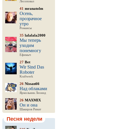
Лесоповал
41
mranatolm
Осень,
прозрачное
утро
Романсы
35
lalalala2000
Мы теперь
уходим
понемногу
Ефимыч
27
Bet
Wir Sind Das
Roboter
Kraftwerk
26
Nissan66
Над облаками
Ярмольник Леонид
26
MAXMIX
Он и она
Шакиров Ринат
Песня недели