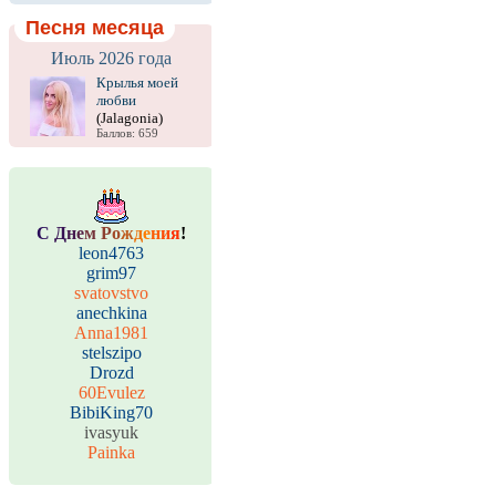
Песня месяца
Июль 2026 года
Крылья моей
любви
(Jalagonia)
Баллов: 659
С
Д
н
е
м
Р
о
ж
д
е
н
и
я
!
leon4763
grim97
svatovstvo
anechkina
Anna1981
stelszipo
Drozd
60Evulez
BibiKing70
ivasyuk
Painka