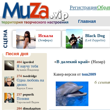
Регистрация
Обрат
Главная
Искала
Black Dog
(Земфира)
(Led Zeppelin)
Песня дня
«
В далекий край
» (Назар)
404
igorded
Я научу тебя
Кузьмин Владимир
Кавер-версия от
tom2009
274
twodridge
Одна любовь на
6 сентя
двоих
Карпук Елена
257
popurik
Позови
Тирольский Вадим
204
dimakapitan