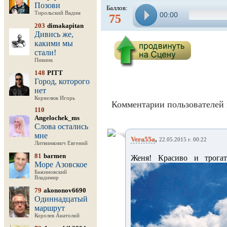
Позови
Баллов:
Тирольский Вадим
00:00
75
203
dimakapitan
Дивись же,
какими мы
стали!
Пикник
148
PITT
Город, которого
нет
Корнелюк Игорь
Комментарии пользователей 
110
Angelochek_ms
Слова остались
мне
,
Vera55a
22.05.2015 г. 00:22
Литвинкович Евгений
81
barmen
Женя! Красиво и трогат
Море Азовское
Бажиновский
Владимир
79
akononov6690
Одиннадцатый
маршрут
Королев Анатолий