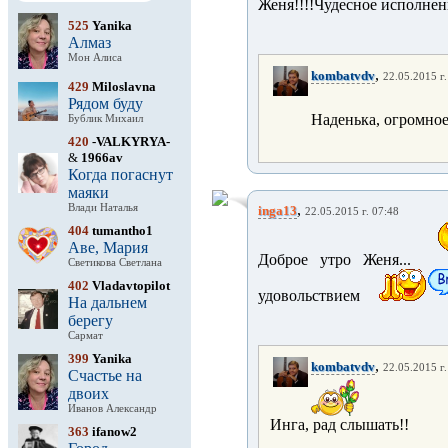
Женя!!!!Чудесное исполнен
525
Yanika
Алмаз
Мон Алиса
,
kombatvdv
22.05.2015 г.
429
Miloslavna
Рядом буду
Наденька, огромное 
Бублик Михаил
420
-VALKYRYA-
&
1966av
Когда погаснут
маяки
,
Влади Наталья
inga13
22.05.2015 г. 07:48
404
tumantho1
Аве, Мария
Доброе утро Женя...
Светикова Светлана
402
Vladavtopilot
удовольствием
На дальнем
берегу
Сармат
399
Yanika
,
kombatvdv
22.05.2015 г.
Счастье на
двоих
Иванов Александр
Инга, рад слышать!!
363
ifanow2