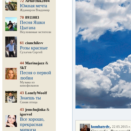
72
Arturchik2804
Южная мечта
Ждамиров Владимир
70
8911083
Песня Яшки
Цыгана
Неуловимые мстители
61
ciunchikvv
Розы красные
Сухачев Сергей
44
Marinajazz
&
SkT
Песня о первой
любви
Музыка из
кинофильмов
43
LonelyWoolf
Знаешь ты
Синяя птица
43
jemchujinka
&
igorvol
Все хорошо,
прекрасная
,
kombatvdv
22.05.2015 г.
маркиза