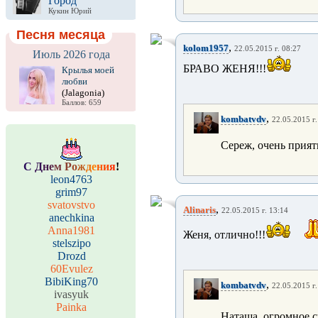
Город
Кукин Юрий
Песня месяца
,
kolom1957
22.05.2015 г. 08:27
Июль 2026 года
БРАВО ЖЕНЯ!!!
Крылья моей
любви
(Jalagonia)
Баллов: 659
,
kombatvdv
22.05.2015 г.
Сереж, очень прият
С
Д
н
е
м
Р
о
ж
д
е
н
и
я
!
leon4763
grim97
svatovstvo
,
Alinaris
22.05.2015 г. 13:14
anechkina
Anna1981
Женя, отлично!!!
stelszipo
Drozd
60Evulez
BibiKing70
,
kombatvdv
22.05.2015 г.
ivasyuk
Painka
Наташа, огромное 