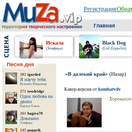
Регистрация
Обрат
Главная
Искала
Black Dog
(Земфира)
(Led Zeppelin)
Песня дня
«
В далекий край
» (Назар)
392
igorded
Я научу тебя
Кузьмин Владимир
Кавер-версия от
kombatvdv
271
twodridge
Одна любовь на
Хорошего 
двоих
Карпук Елена
261
bagira70
Доказано
Земфира
245
popurik