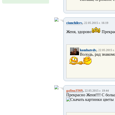
,
ciunchikvv
22.05.2015 г. 16:19
Женя, здорово
Прекра
,
kombatvdv
22.05.2015 г.
Володь, рад знакомс
,
galina3569
22.05.2015 г. 19:44
Прекрасно Женя!!!! С бол