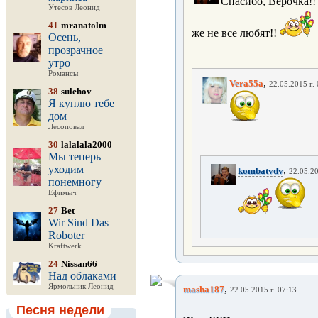
Спасибо, Верочка!!
Утесов Леонид
41
mranatolm
же не все любят!!
Осень,
прозрачное
утро
Романсы
,
Vera55a
22.05.2015 г.
38
sulehov
Я куплю тебе
дом
Лесоповал
30
lalalala2000
Мы теперь
уходим
,
kombatvdv
22.05.20
понемногу
Ефимыч
27
Bet
Wir Sind Das
Roboter
Kraftwerk
24
Nissan66
Над облаками
Ярмольник Леонид
,
masha187
22.05.2015 г. 07:13
Песня недели