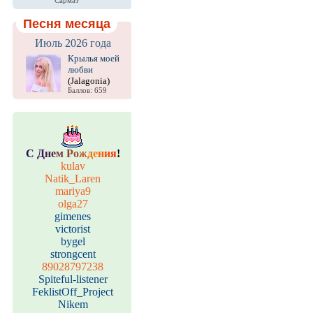
Сармат
Песня месяца
Июль 2026 года
Крылья моей
любви
(Jalagonia)
Баллов: 659
С
Д
н
е
м
Р
о
ж
д
е
н
и
я
!
kulav
Natik_Laren
mariya9
olga27
gimenes
victorist
bygel
strongcent
89028797238
Spiteful-listener
FeklistOff_Project
Nikem