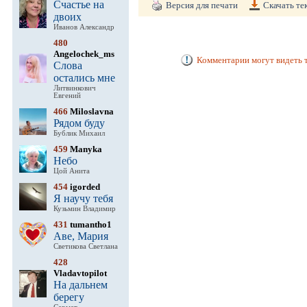
Счастье на
Версия для печати
Скачать те
двоих
Иванов Александр
480
Angelochek_ms
Комментарии могут видеть т
Слова
остались мне
Литвинкович
Евгений
466
Miloslavna
Рядом буду
Бублик Михаил
459
Manyka
Небо
Цой Анита
454
igorded
Я научу тебя
Кузьмин Владимир
431
tumantho1
Аве, Мария
Светикова Светлана
428
Vladavtopilot
На дальнем
берегу