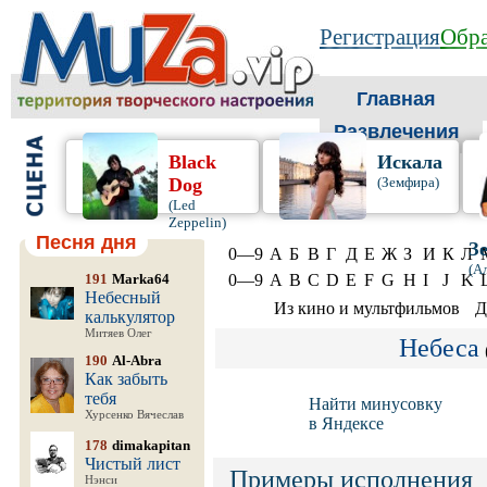
Регистрация
Обра
Главная
Развлечения
Black
Искала
Dog
(Земфира)
(Led
Zeppelin)
Песня дня
З
0—9
А
Б
В
Г
Д
Е
Ж
З
И
К
Л
(А
191
Marka64
0—9
A
B
C
D
E
F
G
H
I
J
K
Небесный
Из кино и мультфильмов
Д
калькулятор
Митяев Олег
Небеса
190
Al-Abra
Как забыть
тебя
Найти минусовку
Хурсенко Вячеслав
в Яндексе
178
dimakapitan
Чистый лист
Примеры исполнения
Нэнси