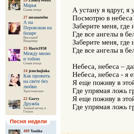
29
LonelyWoolf
Марья
А устану я вдруг, я 
Синяя птица
Посмотрю в небеса 
27
mranatolm
А на
Заберите меня, где 
Перовском на
Где все ангелы в бе
базаре
Высоцкий
Заберите меня, где 
Владимир
25
Haris1958
Где все ангелы в бе
Между мною
и тобою
Синяя птица
Небеса, небеса – да
24
jemchujinka
Небеса, небеса - я е
Как прожить
на свете без
Я еще поживу в этой
любви
Где упрямая ложь гр
Христианские
Я еще поживу в этой
22
Garry
Дружба
Зимний вечер в
Гаграх
Песня недели
489
Yanika