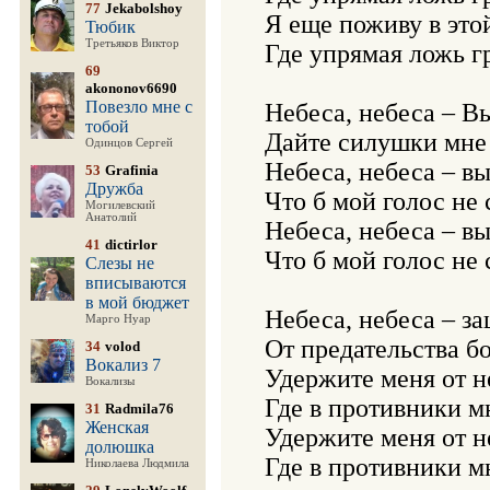
77
Jekabolshoy
Я еще поживу в этой
Тюбик
Третьяков Виктор
Где упрямая ложь гр
69
akononov6690
Повезло мне с
Небеса, небеса – Вы
тобой
Дайте силушки мне 
Одинцов Сергей
Небеса, небеса – вы
53
Grafinia
Дружба
Что б мой голос не 
Могилевский
Анатолий
Небеса, небеса – вы
41
dictirlor
Что б мой голос не 
Слезы не
вписываются
в мой бюджет
Небеса, небеса – защ
Марго Нуар
От предательства бо
34
volod
Вокализ 7
Удержите меня от не
Вокализы
Где в противники м
31
Radmila76
Женская
Удержите меня от не
долюшка
Где в противники м
Николаева Людмила