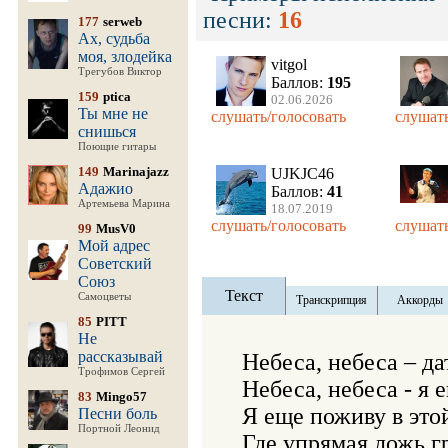
песни:
16
177
serweb
Ах, судьба
моя, злодейка
vitgol
Трегубов Виктор
Баллов:
195
159
ptica
02.06.2026
Ты мне не
слушать/голосовать
слушать
снишься
Поющие гитары
149
Marinajazz
UJKJC46
Адажио
Баллов:
41
Артемьева Марина
18.07.2019
слушать/голосовать
слушать
99
MusV0
Мой адрес
Советский
Союз
Текст
Самоцветы
Транскрипция
Аккорды
85
PITT
Не
рассказывай
Небеса, небеса – да
Трофимов Сергей
Небеса, небеса - я е
83
Mingo57
Я еще поживу в этой
Песни боль
Портной Леонид
Где упрямая ложь гр