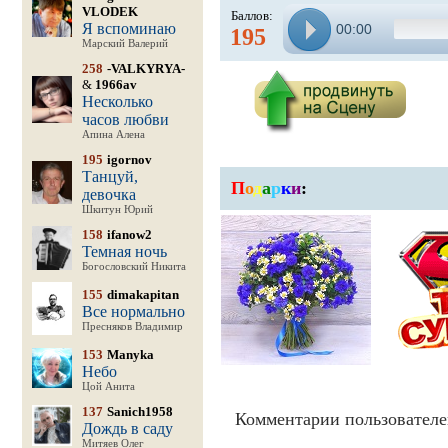
VLODEK
Баллов:
Я вспоминаю
00:00
195
Марский Валерий
258
-VALKYRYA-
&
1966av
Несколько
часов любви
Апина Алена
195
igornov
Танцуй,
П
о
д
а
р
к
и
:
девочка
Шкитун Юрий
158
ifanow2
Темная ночь
Богословский Никита
155
dimakapitan
Все нормально
Пресняков Владимир
153
Manyka
Небо
Цой Анита
137
Sanich1958
Комментарии пользователе
Дождь в саду
Митяев Олег