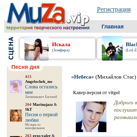
Регистрация
Главная
Искала
Blac
(Земфира)
(Led Z
Песня дня
«
Небеса
» (Михайлов Стас)
415
Angelochek_ms
Слова остались
мне
Кавер-версия от
vitgol
Литвинкович Евгений
Доброго 
264
Marinajazz
&
послушат
SkT
Песня о первой
размышлен
любви
Музыка из
кинофильмов
263
gros-valer
&