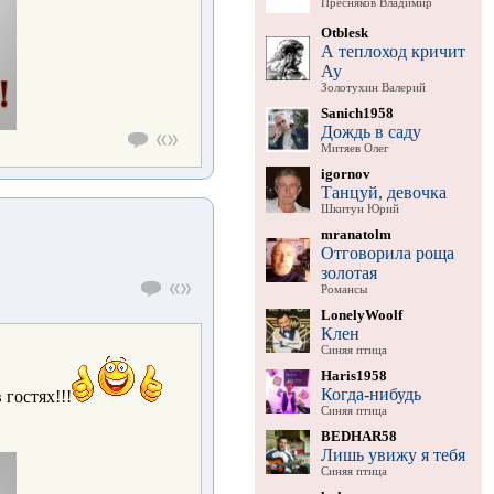
Пресняков Владимир
Otblesk
А теплоход кричит
Ау
Золотухин Валерий
Sanich1958
Дождь в саду
Митяев Олег
igornov
Танцуй, девочка
Шкитун Юрий
mranatolm
Отговорила роща
золотая
Романсы
LonelyWoolf
Клен
Синяя птица
Haris1958
Когда-нибудь
 гостях!!!
Синяя птица
BEDHAR58
Лишь увижу я тебя
Синяя птица