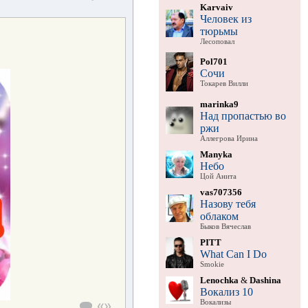
Karvaiv
Человек из
тюрьмы
Лесоповал
Pol701
Сочи
Токарев Вилли
marinka9
Над пропастью во
ржи
Аллегрова Ирина
Manyka
Небо
Цой Анита
vas707356
Назову тебя
облаком
Быков Вячеслав
PITT
What Can I Do
Smokie
Lenochka
&
Dashina
Вокализ 10
Вокализы