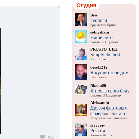
Студия
Biss
Геологи
Бржевская Ирина
solnyshkin
Наше лето
Валентин Стрыкало
PROSTO_LILI
Simply the best
Ани Лорак
besel1212
Я куплю тебе дом
Лесоповал
Nissan66
Я несла свою беду
Высоцкий Владимир
Aleksantin
Друзья фартовым
фраером считают
Искусственный интеллект
Karvaiv
Россия
Тальков Игорь