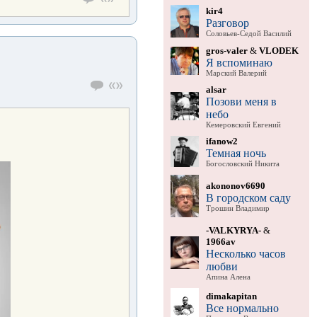
kir4
Разговор
Соловьев-Седой Василий
gros-valer
&
VLODEK
Я вспоминаю
Марский Валерий
alsar
Позови меня в
небо
Кемеровский Евгений
ifanow2
Темная ночь
Богословский Никита
akononov6690
В городском саду
Трошин Владимир
-VALKYRYA-
&
1966av
Несколько часов
любви
Апина Алена
dimakapitan
Все нормально