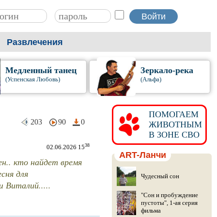
Развлечения
Медленный танец
Зеркало-река
(Успенская Любовь)
(Альфа)
ПОМОГАЕМ
203
90
0
ЖИВОТНЫМ
В ЗОНЕ СВО
38
02.06.2026 15
ART-Ланчи
н.. кто найдет время
сня для
Чудесный сон
 Виталий.....
"Сон и пробуждение
пустоты", 1-ая серия
фильма