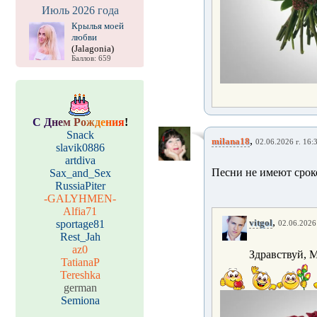
Июль 2026 года
Крылья моей
любви
(Jalagonia)
Баллов: 659
С
Д
н
е
м
Р
о
ж
д
е
н
и
я
!
Snack
,
milana18
02.06.2026 г. 16:
slavik0886
artdiva
Песни не имеют сроко
Sax_and_Sex
RussiaPiter
-GALYHMEN-
Alfia71
,
vitgol
sportage81
02.06.2026 
Rest_Jah
az0
Здравствуй, М
TatianaP
Tereshka
german
Semiona