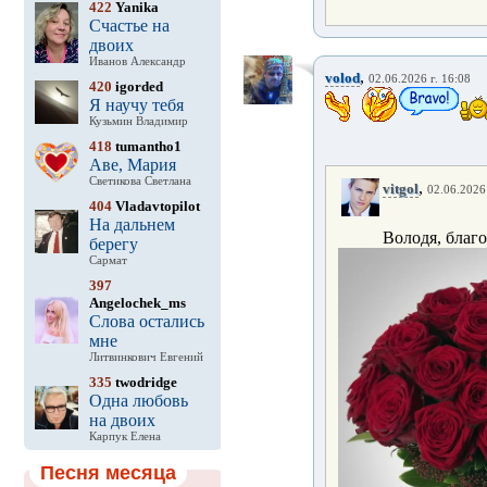
422
Yanika
Счастье на
двоих
Иванов Александр
,
volod
02.06.2026 г. 16:08
420
igorded
Я научу тебя
Кузьмин Владимир
418
tumantho1
Аве, Мария
Светикова Светлана
,
vitgol
02.06.2026 
404
Vladavtopilot
На дальнем
Володя, благо
берегу
Сармат
397
Angelochek_ms
Слова остались
мне
Литвинкович Евгений
335
twodridge
Одна любовь
на двоих
Карпук Елена
Песня месяца