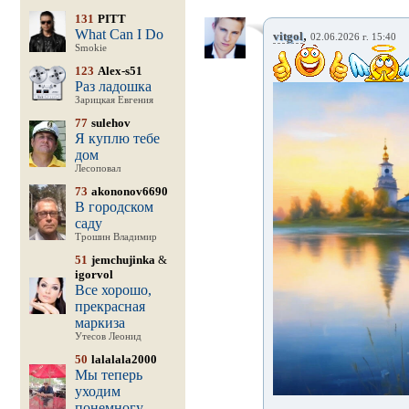
131
PITT
What Can I Do
,
vitgol
02.06.2026 г. 15:40
Smokie
123
Alex-s51
Раз ладошка
Зарицкая Евгения
77
sulehov
Я куплю тебе
дом
Лесоповал
73
akononov6690
В городском
саду
Трошин Владимир
51
jemchujinka
&
igorvol
Все хорошо,
прекрасная
маркиза
Утесов Леонид
50
lalalala2000
Мы теперь
уходим
понемногу