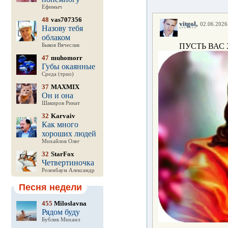
Ефимыч
48
vas707356
,
vitgol
02.06.2026 
Назову тебя
облаком
ПУСТЬ ВАС Х
Быков Вячеслав
47
muhomorr
Губы окаянные
Среда (трио)
37
MAXMIX
Он и она
Шакиров Ринат
32
Karvaiv
Как много
хороших людей
Михайлов Олег
32
StarFox
Четвертиночка
Розенбаум Александр
Песня недели
455
Miloslavna
Рядом буду
Бублик Михаил