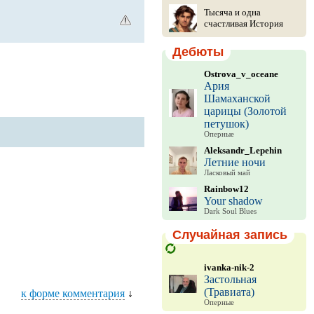
Тысяча и одна
счастливая История
Дебюты
Ostrova_v_oceane
Ария
Шамаханской
царицы (Золотой
петушок)
Оперные
Aleksandr_Lepehin
Летние ночи
Ласковый май
Rainbow12
Your shadow
Dark Soul Blues
Случайная запись
ivanka-nik-2
Застольная
(Травиата)
к форме комментария
↓
Оперные