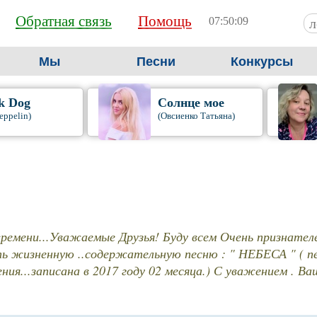
Обратная связь
Помощь
07:50:11
Мы
Песни
Конкурсы
k Dog
Солнце мое
eppelin)
(Овсиенко Татьяна)
времени...Уважаемые Друзья! Буду всем Очень признателе
ь жизненную ..содержательную песню : " НЕБЕСА " ( пе
ия...записана в 2017 году 02 месяца.) С уважением . Ваш