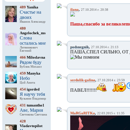
489
Yanika
,
ilana
27.10.2014 г. 20:38
Счастье на
двоих
Иванов Александр
Паша,спасибо за великолепи
480
Angelochek_ms
Слова
остались мне
,
podsnegnik
27.10.2014 г. 21:13
Литвинкович
Евгений
ПАША,СПЕЛ СИЛЬНО, ОТ 
466
Miloslavna
Рядом буду
Бублик Михаил
459
Manyka
Небо
,
serdolik-galina
27.10.2014 г. 23:59
Цой Анита
454
igorded
ПАВЕЛ!!!!!!!
Я научу тебя
Кузьмин Владимир
431
tumantho1
Аве, Мария
,
MaRGaRITKa
22.03.2015 г. 11:35
Светикова Светлана
428
Vladavtopilot