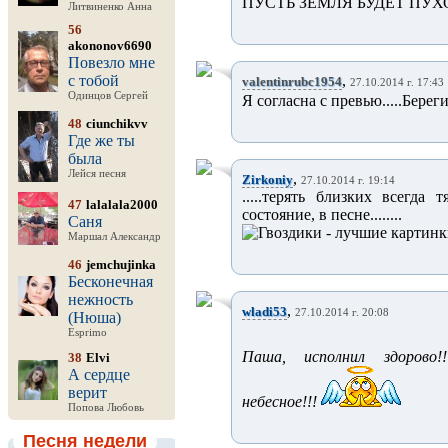
ПУСТЬ ЗЕМЛЯ БУДЕТ ПУХОМ
Литвиненко Анна
56
akononov6690
Повезло мне
с тобой
,
valentinrubc1954
27.10.2014 г. 17:43
Одинцов Сергей
Я согласна с превью.....Бере
48
ciunchikvv
Где же ты
была
Лейся песня
,
Zirkoniy
27.10.2014 г. 19:14
.....терять близких всегда 
47
lalalala2000
состояние, в песне........
Саня
Маршал Александр
46
jemchujinka
Бесконечная
нежность
,
wladi53
27.10.2014 г. 20:08
(Нюша)
Esprimo
Паша, исполнил здорово
38
Elvi
А сердце
верит
небесное!!!
Попова Любовь
Песня недели