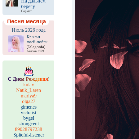
На дальнем
берегу
Сармат
Песня месяца
Июль 2026 года
Крылья
моей любви
(Jalagonia)
Баллов: 659
С
Д
н
е
м
Р
о
ж
д
е
н
и
я
!
kulav
Natik_Laren
mariya9
olga27
gimenes
victorist
bygel
strongcent
89028797238
Spiteful-listener