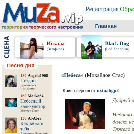
Регистрация
Обра
Главная
Искала
Black Dog
(Земфира)
(Led Zeppelin)
Песня дня
«
Небеса
» (Михайлов Стас)
180
Angela1968
Поздно
Бужинская
Екатерина
Кавер-версия от
uxtuahgp2
160
Marka64
Добрый в
Небесный
калькулятор
Митяев Олег
Недавно 
150
Al-Abra
далеко н
Как забыть
Тяжело 
тебя
Хурсенко Вячеслав