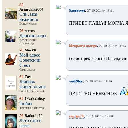
88
Arturchik2804
,
Samocvet
27.10.2014 г. 16:11
Спи, моя
нежность
ПРИВЕТ ПАША!!!МОЛЧА Я.
Dance Music
76
merus
Дансинг-герл
Вертинский
Александр
,
kleopatra-margo
27.10.2014 г. 16:13
70
MusV0
Мой адрес
голос прекрасный Павел,исп
Советский
Союз
Самоцветы
64
Zay
,
vad20ey
Любовь
27.10.2014 г. 16:16
живёт во мне
Suno (Нейросеть)
ЦАРСТВО НЕБЕСНОЕ...
64
Jekabolshoy
Тюбик
Третьяков Виктор
56
Radmila76
,
regina74
27.10.2014 г. 17:09
Лето слез и
света