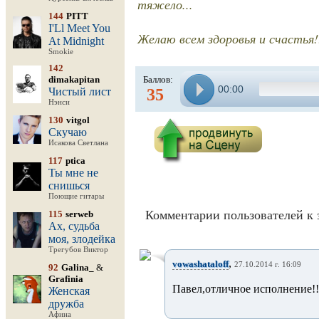
тяжело...
144
PITT
I'Ll Meet You
Желаю всем здоровья и счастья!!
At Midnight
Smokie
142
dimakapitan
Баллов:
00:00
Чистый лист
35
Нэнси
130
vitgol
Скучаю
Исакова Светлана
117
ptica
Ты мне не
снишься
Поющие гитары
Комментарии пользователей к 
115
serweb
Ах, судьба
моя, злодейка
Трегубов Виктор
,
vowashataloff
27.10.2014 г. 16:09
92
Galina_
&
Grafinia
Павел,отличное исполнение!!
Женская
дружба
Афина