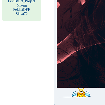
FeklistOff_Project
Nikem
FeklistOFF
Slava72
................