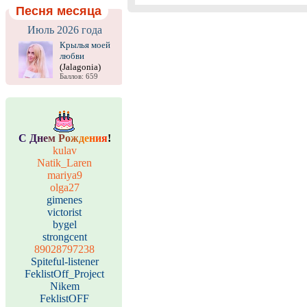
Песня месяца
Июль 2026 года
Крылья моей
любви
(Jalagonia)
Баллов: 659
С
Д
н
е
м
Р
о
ж
д
е
н
и
я
!
kulav
Natik_Laren
mariya9
olga27
gimenes
victorist
bygel
strongcent
89028797238
Spiteful-listener
FeklistOff_Project
Nikem
FeklistOFF