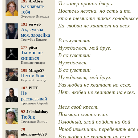
195
Al-Abra
Ты запер прочно дверь.
Как забыть
Постель нежна, но есть и те,
тебя
кто в темноте таких холодных 
Хурсенко Вячеслав
Да, любви не хватает на всех
192
serweb
Ах, судьба
моя, злодейка
В сочувствии
Трегубов Виктор
Нуждаемся, мой друг.
177
ptica
Ты мне не
В сочувствии
снишься
Нуждаемся.
Поющие гитары
В сочувствии
109
Mingo57
Песни боль
Нуждаемся, мой друг.
Портной Леонид
Раз любви не хватает на всех.
102
PITT
Нет, любви не хватает на всех.
Не
рассказывай
Трофимов Сергей
Неся свой крест,
92
Jekabolshoy
Полмира сытно ест.
Тюбик
Голодный, злой пойдет на бой
Третьяков Виктор
Чтоб изменить, переделить все 
70
akononov6690
Раз любви не хватает на всех