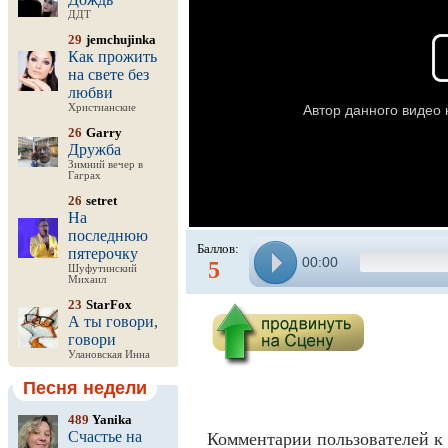
ДДТ
29
jemchujinka
Как прожить
на свете без
любви
Христианские
26
Garry
Дружба
Зимний вечер в
Гаграх
26
setret
На
последнюю
Баллов:
пятерочку
00:00
5
Шуфутинский
Михаил
23
StarFox
А ты говори,
говори
Улановская Инна
Песня недели
489
Yanika
Счастье на
Комментарии пользователей к 