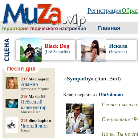
Регистрация
Обрат
Главная
Black Dog
Искала
(Led Zeppelin)
(Земфира)
Песня дня
«
Sympathy
» (Rare Bird)
237
Marinajazz
Адажио
Артемьева Марина
Кавер-версия от
UfoVitamin
216
Marka64
Небесный
Слова и музыка
калькулятор
Митяев Олег
Сочувствие (Ra
214
dimakapitan
Чистый лист
Нэнси
Ночь. Ты не сп