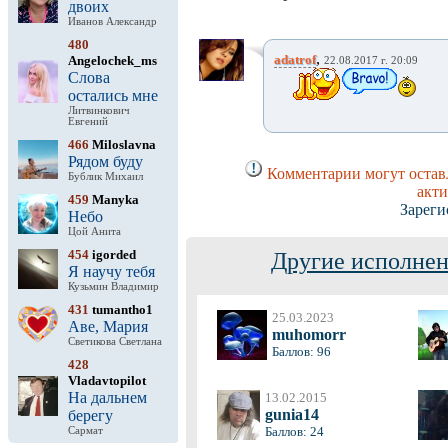
двоих
Иванов Александр
480
,
adatrof
Angelochek_ms
22.08.2017 г. 20:09
Слова
остались мне
Литвинкович
Евгений
466
Miloslavna
Рядом буду
Комментарии могут оставл
Бублик Михаил
акти
459
Manyka
Зареги
Небо
Цой Анита
454
igorded
Другие исполнен
Я научу тебя
Кузьмин Владимир
431
tumantho1
25.03.2023
Аве, Мария
muhomorr
Светикова Светлана
Баллов: 96
428
Vladavtopilot
На дальнем
13.02.2015
gunia14
берегу
Баллов: 24
Сармат