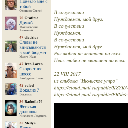
Повезло мне с
тобой
В сочувствии
Одинцов Сергей
Нуждаемся, мой друг.
70
Grafinia
Дружба
В сочувствии
Могилевский
Анатолий
Нуждаемся.
47
dictirlor
В сочувствии
Слезы не
Нуждаемся, мой друг.
вписываются
Раз любви не хватает на всех.
в мой бюджет
Марго Нуар
Нет, любви не хватает на всех.
47
Iren-Loren
Скоростное
22 VIII 2017
шоссе
Камбурова Елена
из альбома "Июльское утро"
42
volod
https://cloud.mail.ru/public/KZY
Вокализ 7
https://cloud.mail.ru/public/ERSb
Вокализы
36
Radmila76
Женская
долюшка
Николаева Людмила
35
Medya
Дождь