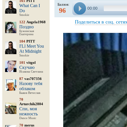
165
PITT
Баллов:
What Can I
00:00
96
Do
Smokie
Поделиться в соц. сетя
122
Angela1968
Поздно
Бужинская
Екатерина
104
PITT
I'Ll Meet You
At Midnight
Smokie
101
vitgol
Скучаю
Исакова Светлана
87
vas707356
Назову тебя
облаком
Быков Вячеслав
70
Arturchik2804
Спи, моя
нежность
Dance Music
70
merus