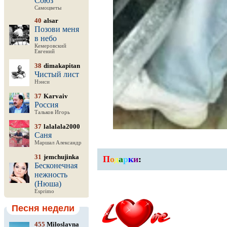
Союз
Самоцветы
40
alsar
Позови меня
в небо
Кемеровский
Евгений
38
dimakapitan
Чистый лист
Нэнси
37
Karvaiv
Россия
Тальков Игорь
37
lalalala2000
Саня
Маршал Александр
31
jemchujinka
П
о
д
а
р
к
и
:
Бесконечная
нежность
(Нюша)
Esprimo
Песня недели
455
Miloslavna