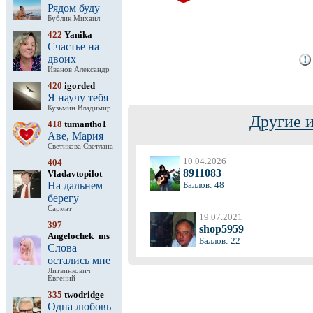
Рядом буду
Бублик Михаил
422
Yanika
Счастье на
двоих
Иванов Александр
420
igorded
Я научу тебя
Кузьмин Владимир
Другие 
418
tumantho1
Аве, Мария
Светикова Светлана
10.04.2026
404
8911083
Vladavtopilot
На дальнем
Баллов: 48
берегу
Сармат
19.07.2021
397
shop5959
Angelochek_ms
Баллов: 22
Слова
остались мне
Литвинкович
Евгений
335
twodridge
Одна любовь