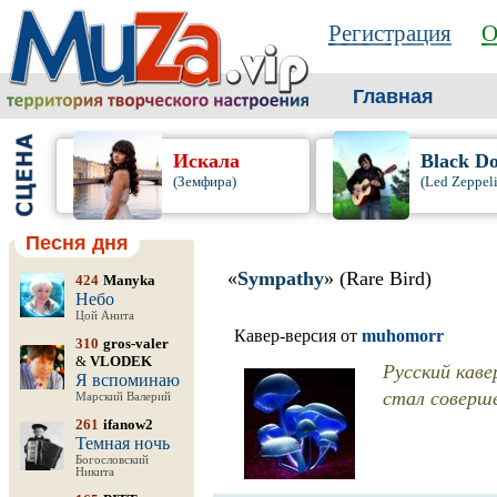
Регистрация
О
Главная
Искала
Black D
(Земфира)
(Led Zeppel
Песня дня
«
Sympathy
» (Rare Bird)
424
Manyka
Небо
Цой Анита
Кавер-версия от
muhomorr
310
gros-valer
&
VLODEK
Русский каве
Я вспоминаю
стал соверше
Марский Валерий
261
ifanow2
Темная ночь
Богословский
Никита