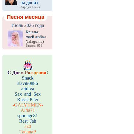
на двоих
Карпук Елена
Песня месяца
Июль 2026 года
Крылья
моей любви
(Jalagonia)
Баллов: 659
С
Д
н
е
м
Р
о
ж
д
е
н
и
я
!
Snack
slavik0886
artdiva
Sax_and_Sex
RussiaPiter
-GALYHMEN-
Alfia71
sportage81
Rest_Jah
az0
TatianaP