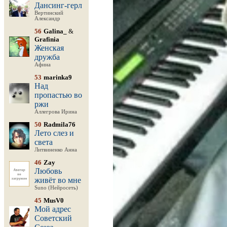
Дансинг-герл
Вертинский
Александр
56
Galina_
&
Grafinia
Женская
дружба
Афина
53
marinka9
Над
пропастью во
ржи
Аллегрова Ирина
50
Radmila76
Лето слез и
света
Литвиненко Анна
46
Zay
Любовь
живёт во мне
Suno (Нейросеть)
45
MusV0
Мой адрес
Советский