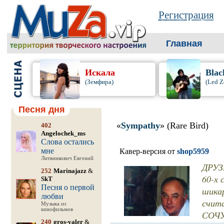
Регистрация
Главная
Искала
Blac
(Земфира)
(Led Z
Песня дня
«
Sympathy
» (Rare Bird)
402
Angelochek_ms
Слова остались
мне
Кавер-версия от
shop5959
Литвинкович Евгений
ДРУЗЬ
252
Marinajazz
&
60-х 
SkT
Песня о первой
шикар
любви
счит
Музыка из
кинофильмов
СОЧУ
240
gros-valer
&