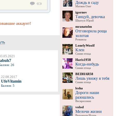
Дождь в саду
Митяев Олег
igornov
Танцуй, девочка
Шкитун Юрий
овавшие аккаунт!
mranatolm
Отговорила роща
золотая
Романсы
уть
LonelyWoolf
Клен
Синяя птица
03.05.2021
Haris1958
labuh7
Когда-нибудь
Баллов: 26
Синяя птица
BEDHAR58
22.08.2017
Лишь увижу я тебя
UfoVitamin
Синяя птица
Баллов: 5
lesha
Дороги наши
разошлись
Воскресение
volod
Мелочи жизни
Воронцов Игорь