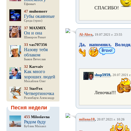
Ефимыч
СПАСИБО!
47
muhomorr
Губы окаянные
Среда (трио)
37
MAXMIX
Он и она
,
Al-Abra
19.07.2021 г. 23:55
Шакиров Ринат
Да, напомнил, Володя
33
vas707356
Назову тебя
облаком
Быков Вячеслав
32
Karvaiv
Как много
,
shop5959
20.07.2021 г
хороших людей
Михайлов Олег
32
StarFox
Леночка!!!
Четвертиночка
Розенбаум Александр
Песня недели
455
Miloslavna
,
milana18
20.07.2021 г. 10:26
Рядом буду
Бублик Михаил