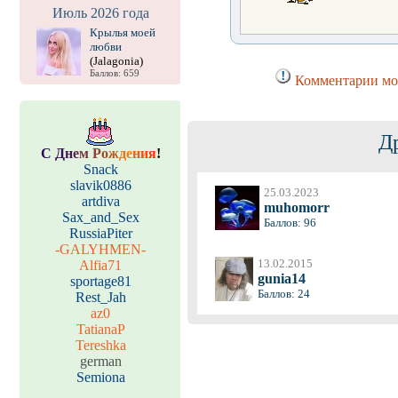
Июль 2026 года
Крылья моей
любви
(Jalagonia)
Баллов: 659
Комментарии мог
Д
С
Д
н
е
м
Р
о
ж
д
е
н
и
я
!
Snack
slavik0886
25.03.2023
artdiva
muhomorr
Sax_and_Sex
Баллов: 96
RussiaPiter
-GALYHMEN-
13.02.2015
Alfia71
gunia14
sportage81
Баллов: 24
Rest_Jah
az0
TatianaP
Tereshka
german
Semiona