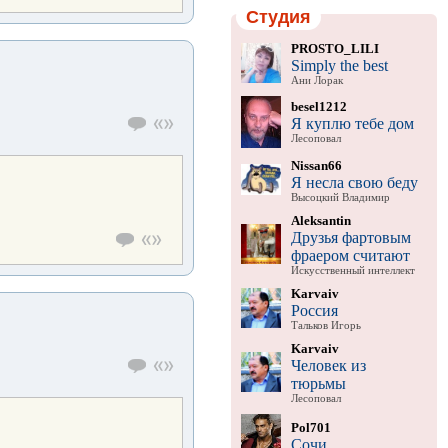
Студия
PROSTO_LILI
Simply the best
Ани Лорак
besel1212
Я куплю тебе дом
Лесоповал
Nissan66
Я несла свою беду
Высоцкий Владимир
Aleksantin
Друзья фартовым
фраером считают
Искусственный интеллект
Karvaiv
Россия
Тальков Игорь
Karvaiv
Человек из
тюрьмы
Лесоповал
Pol701
Сочи