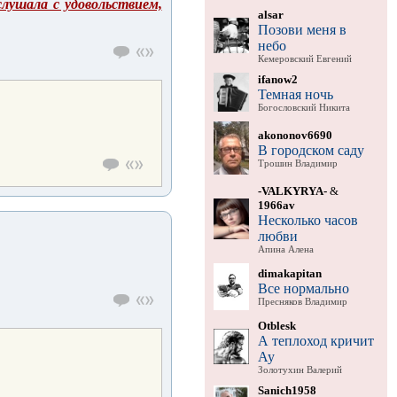
лушала с удовольствием,
alsar
Позови меня в
небо
Кемеровский Евгений
ifanow2
Темная ночь
Богословский Никита
akononov6690
В городском саду
Трошин Владимир
-VALKYRYA-
&
1966av
Несколько часов
любви
Апина Алена
dimakapitan
Все нормально
Пресняков Владимир
Otblesk
А теплоход кричит
Ау
Золотухин Валерий
Sanich1958