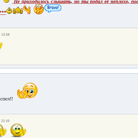
Не приходилось слышать, но ты подал её неплохо, пос
**
. 13:58
спел!!
. 21:10