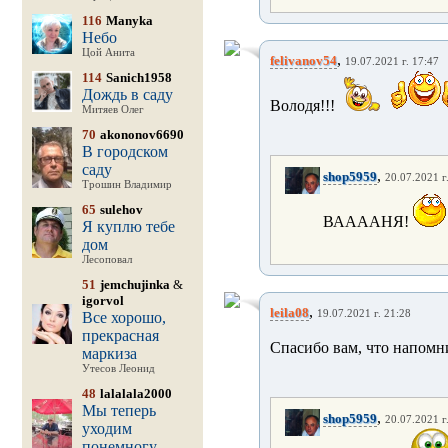
116
Manyka
Небо
Цой Анита
,
felivanov54
19.07.2021 г. 17:47
114
Sanich1958
Дождь в саду
Володя!!!
Митяев Олег
70
akononov6690
В городском
саду
,
shop5959
20.07.2021 г
Трошин Владимир
65
sulehov
ВААААНЯ!
Я куплю тебе
дом
Лесоповал
51
jemchujinka
&
igorvol
,
leila08
19.07.2021 г. 21:28
Все хорошо,
прекрасная
Спасибо вам, что напомни
маркиза
Утесов Леонид
48
lalalala2000
Мы теперь
,
shop5959
20.07.2021 г
уходим
понемногу