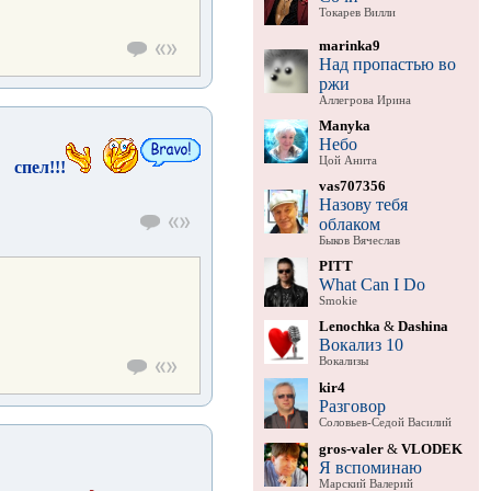
Токарев Вилли
marinka9
Над пропастью во
ржи
Аллегрова Ирина
Manyka
Небо
Цой Анита
спел!!!
vas707356
Назову тебя
облаком
Быков Вячеслав
PITT
What Can I Do
Smokie
Lenochka
&
Dashina
Вокализ 10
Вокализы
kir4
Разговор
Соловьев-Седой Василий
gros-valer
&
VLODEK
Я вспоминаю
Марский Валерий