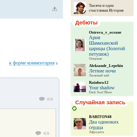
Тысяча и одна
счастливая История
Дебюты
Ostrova_v_oceane
Ария
Шамаханской
царицы (Золотой
петушок)
Оперные
к форме комментария
↓
Aleksandr_Lepehin
Летние ночи
Ласковый май
Rainbow12
Your shadow
Dark Soul Blues
Случайная запись
BARITON48
Два одиноких
сердца
Афродита