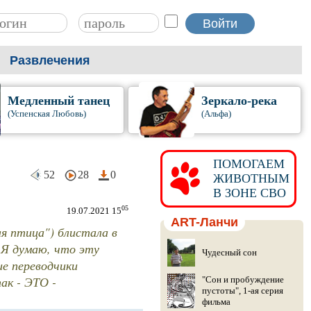
Развлечения
Медленный танец
Зеркало-река
(Успенская Любовь)
(Альфа)
ПОМОГАЕМ
52
28
0
ЖИВОТНЫМ
В ЗОНЕ СВО
05
19.07.2021 15
ART-Ланчи
я птица") блистала в
" Я думаю, что эту
Чудесный сон
е переводчики
к - ЭТО -
"Сон и пробуждение
пустоты", 1-ая серия
фильма