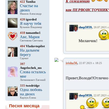
К сожалению
422
Yanika
Счастье на
как ПЕРВОИСТОЧНИК*
двоих
Иванов Александр
420
igorded
Я научу тебя
,
shop5959
Кузьмин Владимир
20.07.2021 г
418
tumantho1
Аве, Мария
Миланчик!
Светикова Светлана
404
Vladavtopilot
На дальнем
берегу
Сармат
,
irisha56
22.07.2021 г. 18:25
397
Angelochek_ms
Слова остались
мне
Привет,Володя!!Отлично 
Литвинкович Евгений
335
twodridge
Одна любовь
на двоих
,
shop5959
22.07.2021 г
Карпук Елена
Песня месяца