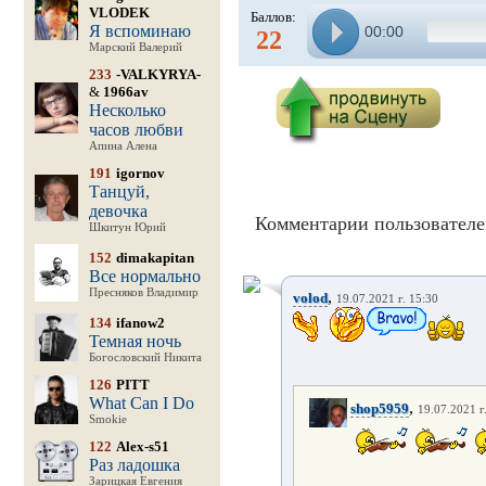
VLODEK
Баллов:
Я вспоминаю
00:00
22
Марский Валерий
233
-VALKYRYA-
&
1966av
Несколько
часов любви
Апина Алена
191
igornov
Танцуй,
девочка
Комментарии пользователе
Шкитун Юрий
152
dimakapitan
Все нормально
Пресняков Владимир
,
volod
19.07.2021 г. 15:30
134
ifanow2
Темная ночь
Богословский Никита
126
PITT
What Can I Do
,
shop5959
19.07.2021 г
Smokie
122
Alex-s51
Раз ладошка
Зарицкая Евгения