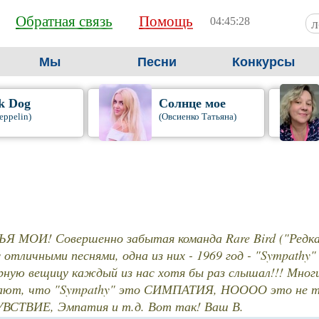
Обратная связь
Помощь
04:45:29
Мы
Песни
Конкурсы
k Dog
Солнце мое
eppelin)
(Овсиенко Татьяна)
Я МОИ! Совершенно забытая команда Rare Bird ("Редка
с отличными песнями, одна из них - 1969 год - "Sympathy
ную вещицу каждый из нас хотя бы раз слышал!!! Многи
ают, что "Sympathy" это СИМПАТИЯ, НОООО это не та
ВСТВИЕ, Эмпатия и т.д. Вот так! Ваш В.