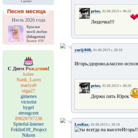
Сармат
,
Песня месяца
prios
02.06.2013 г. 06:25
Июль 2026 года
Людочка!!!
Крылья
моей любви
(Jalagonia)
Баллов: 659
,
yurij-046
01.06.2013 г. 20:16
Игорь,здорово,классно испол
С
Д
н
е
м
Р
о
ж
д
е
н
и
я
!
kulav
Natik_Laren
mariya9
,
prios
02.06.2013 г. 06:26
olga27
gimenes
Держи пять Юрок
victorist
bygel
strongcent
89028797238
Spiteful-listener
,
LeoKor
01.06.2013 г. 20:19
FeklistOff_Project
Игорь!!!
Nikem