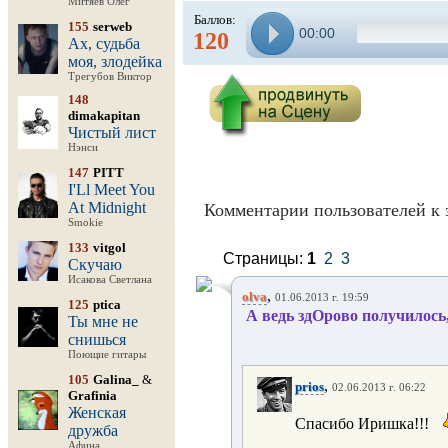
Митяев Олег
Баллов:
155
serweb
00:00
120
Ах, судьба
моя, злодейка
Трегубов Виктор
148
dimakapitan
Чистый лист
Нэнси
147
PITT
I'Ll Meet You
At Midnight
Комментарии пользователей к 
Smokie
133
vitgol
Страницы:
1
2
3
Скучаю
Исакова Светлана
,
olva
01.06.2013 г. 19:59
125
ptica
А ведь здОрово получилось,
Ты мне не
снишься
Поющие гитары
105
Galina_
&
,
prios
02.06.2013 г. 06:22
Grafinia
Женская
Спасибо Иришка!!!
дружба
Афина