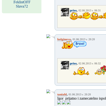
FeklistOFF
Slava72
,
prios
02.06.2013 г. 06:31
,
kolginova
01.06.2013 г. 20:20
,
prios
02.06.2013 г. 06:32
,
taniabl
01.06.2013 г. 20:20
Igor prijatno i zamecatelno ispolni