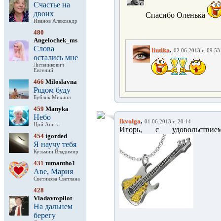
Счастье на
двоих
Спасибо Оленька
Иванов Александр
480
Angelochek_ms
Слова
,
liutika
02.06.2013 г. 09:53
остались мне
Литвинкович
Евгений
466
Miloslavna
Рядом буду
Бублик Михаил
459
Manyka
Небо
,
lkvolga
01.06.2013 г. 20:14
Цой Анита
Игорь, с удовольствие
454
igorded
Я научу тебя
Кузьмин Владимир
431
tumantho1
Аве, Мария
Светикова Светлана
428
Vladavtopilot
На дальнем
берегу