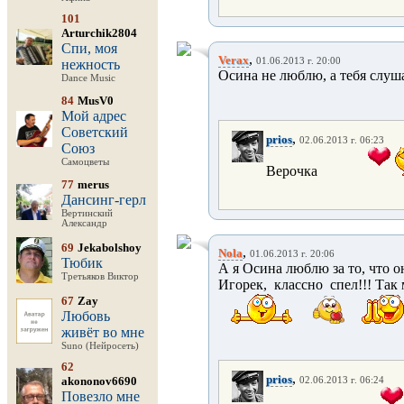
101
Arturchik2804
Спи, моя
,
Verax
01.06.2013 г. 20:00
нежность
Осина не люблю, а тебя слуш
Dance Music
84
MusV0
Мой адрес
Советский
,
prios
02.06.2013 г. 06:23
Союз
Самоцветы
Верочка
77
merus
Дансинг-герл
Вертинский
Александр
69
Jekabolshoy
,
Nola
01.06.2013 г. 20:06
Тюбик
А я Осина люблю за то, что 
Третьяков Виктор
Игорек, классно спел!!! Так м
67
Zay
Любовь
живёт во мне
Suno (Нейросеть)
62
,
prios
akononov6690
02.06.2013 г. 06:24
Повезло мне