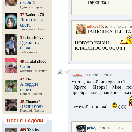
Танюшка!!
с тобой
Одинцов Сергей
57
Radmila76
Лето слез и
света
,
milaya72
02.06.2013 г. 09:4
Литвиненко Анна
ТАНЮШКА ТЫ ПРАВ
51
ciunchikvv
Где же ты
НОВУЮ ЖИЗНЬ.....
была
КЛАССНООООООО!!!!!
Лейся песня
49
lalalala2000
Саня
Маршал Александр
,
liutika
01.06.2013 г. 20:08
42
Elvi
Ух ты, какой интересный в
А сердце
Круто, Игорь! Мне понра
верит
преобразилась, можно сказ
Попова Любовь
39
Mingo57
Песни боль
веселой попала!
))))))
Портной Леонид
Песня недели
,
prios
02.06.2013 г. 06:25
489
Yanika