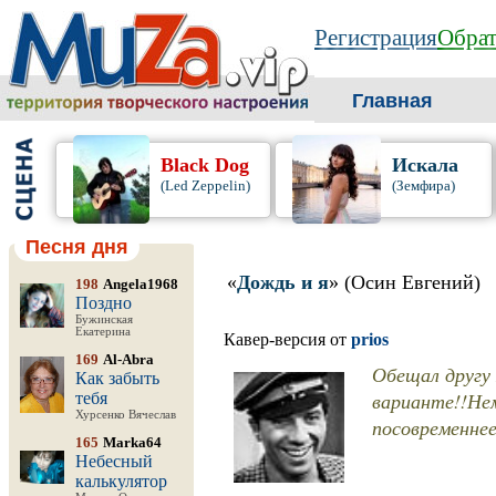
Регистрация
Обрат
Главная
Black Dog
Искала
(Led Zeppelin)
(Земфира)
Песня дня
«
Дождь и я
» (Осин Евгений)
198
Angela1968
Поздно
Бужинская
Екатерина
Кавер-версия от
prios
169
Al-Abra
Обещал другу 
Как забыть
варианте!!Нем
тебя
Хурсенко Вячеслав
посовременнее)
165
Marka64
Небесный
калькулятор