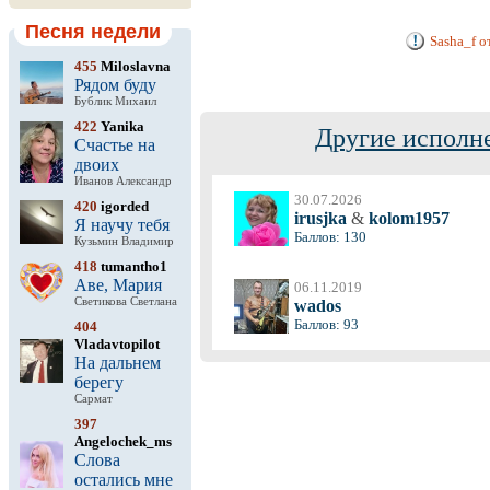
Песня недели
Sasha_f 
455
Miloslavna
Рядом буду
Бублик Михаил
422
Yanika
Другие исполн
Счастье на
двоих
Иванов Александр
30.07.2026
420
igorded
irusjka
&
kolom1957
Я научу тебя
Баллов: 130
Кузьмин Владимир
418
tumantho1
Аве, Мария
06.11.2019
Светикова Светлана
wados
Баллов: 93
404
Vladavtopilot
На дальнем
берегу
Сармат
397
Angelochek_ms
Слова
остались мне