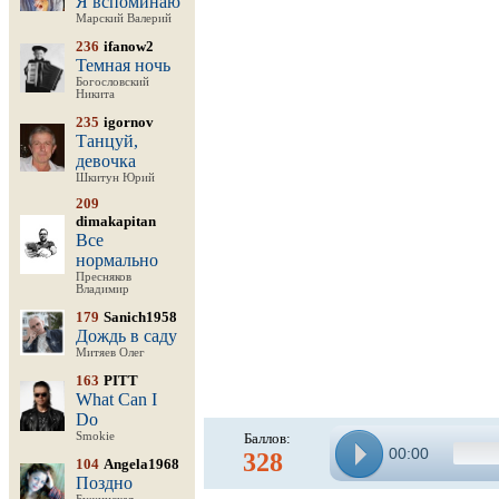
Я вспоминаю
Марский Валерий
236
ifanow2
Темная ночь
Богословский
Никита
235
igornov
Танцуй,
девочка
Шкитун Юрий
209
dimakapitan
Все
нормально
Пресняков
Владимир
179
Sanich1958
Дождь в саду
Митяев Олег
163
PITT
What Can I
Do
Smokie
Баллов:
00:00
328
104
Angela1968
Поздно