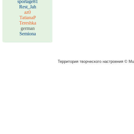
sportage81
Rest_Jah
az0
TatianaP
Tereshka
german
Semiona
Территория творческого настроения © Muz