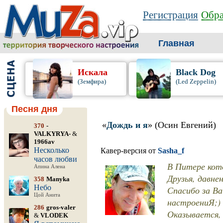
Регистрация
Обра
Главная
Искала
Black Dog
(Земфира)
(Led Zeppelin)
Песня дня
«
Дождь и я
» (Осин Евгений)
370
-
VALKYRYA-
&
1966av
Несколько
Кавер-версия от
Sasha_f
часов любви
В Питере кото
Апина Алена
Друзья, давне
358
Manyka
Небо
Спасибо за В
Цой Анита
настроениЯ;)
286
gros-valer
Оказывается, 
&
VLODEK