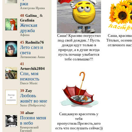
ржи
Аллегрова Ирина
48
Galina_
&
Grafinia
Женская
дружба
Афина
Саша! Красиво погрустил
Саша, красивая
под свой дождик..! Пусть
Тёплых, осенни
45
Radmila76
дожди идут только в
отличного нас
Лето слез и
природе, а в душе всегда
света
пусть почаще улыбается
Литвиненко Анна
тебе солнышко!!!
41
Arturchik2804
Спи, моя
нежность
Dance Music
39
Zay
Любовь
живёт во мне
Suno (Нейросеть)
38
alsar
Саш,какую красотень у
Позови меня
тебя
в небо
пропустила.Прелесть,зато
Кемеровский
есть что послушать сейчас))
Евгений