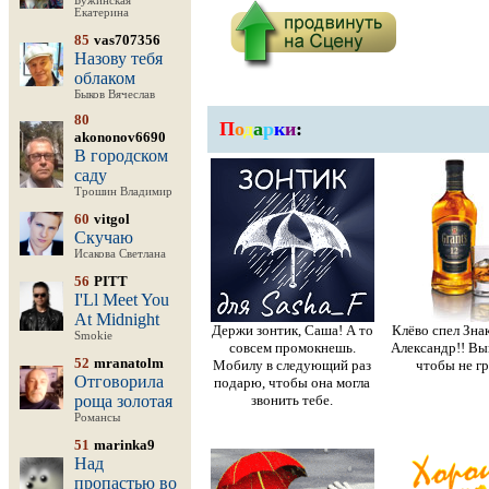
Бужинская
Екатерина
85
vas707356
Назову тебя
облаком
Быков Вячеслав
80
П
о
д
а
р
к
и
:
akononov6690
В городском
саду
Трошин Владимир
60
vitgol
Скучаю
Исакова Светлана
56
PITT
I'Ll Meet You
At Midnight
Держи зонтик, Саша! А то
Клёво спел Зна
Smokie
совсем промокнешь.
Александр!! Вы
52
mranatolm
Мобилу в следующий раз
чтобы не гр
Отговорила
подарю, чтобы она могла
роща золотая
звонить тебе.
Романсы
51
marinka9
Над
пропастью во