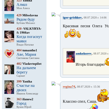
525
Yanika
Алмаз
Мон Алиса
429
Miloslavna
,
igor-grishkov
08.07.2020 г. 14:06
Рядом буду
Бублик Михаил
Красивая песня Олега Ух
420
-VALKYRYA-
&
1966av
Когда погаснут
маяки
Влади Наталья
404
tumantho1
,
amkokorev
Аве, Мария
08.07.2020 г
Светикова Светлана
402
Vladavtopilot
Игорь благодарю
На дальнем
берегу
Сармат
399
Yanika
Счастье на
,
regina74
08.07.2020 г. 15:36
двоих
Иванов Александр
363
ifanow2
Классно спел, Саша.
Город
Кукин Юрий