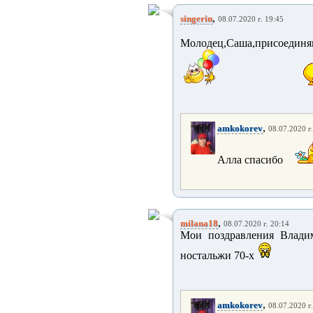
,
singerin
08.07.2020 г. 19:45
Молодец,Саша,присоеди
,
amkokorev
08.07.2020 г
Алла спасибо
,
milana18
08.07.2020 г. 20:14
Мои поздравления Владим
ностальжи 70-х
,
amkokorev
08.07.2020 г