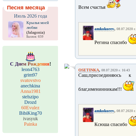
Песня месяца
Всем счастья
Июль 2026 года
Крылья моей
любви
,
amkokorev
08.07.2020 г
(Jalagonia)
Баллов: 659
Регина спасибо
С
Д
н
е
м
Р
о
ж
д
е
н
и
я
!
leon4763
,
OSETINKA
08.07.2020 г. 16:43
grim97
Саш,присоединяюсь к 
svatovstvo
anechkina
благ,именинникам!!!
Anna1981
stelszipo
Drozd
60Evulez
,
amkokorev
08.07.2020 г
BibiKing70
ivasyuk
Painka
Ксюша спасибо