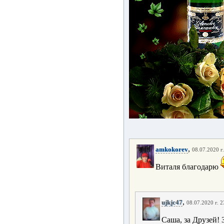
,
amkokorev
08.07.2020 г
Виталя благодарю
,
ujkjc47
08.07.2020 г. 2
Саша, за Друзей!