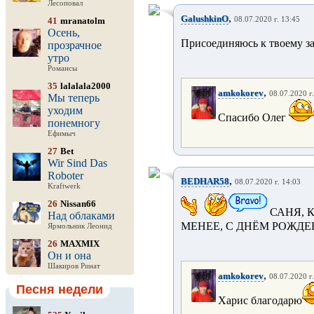
Лесоповал
,
GalushkinO
41
mranatolm
08.07.2020 г. 13:45
Осень,
Присоединяюсь к твоему з
прозрачное
утро
Романсы
35
lalalala2000
,
amkokorev
08.07.2020 г
Мы теперь
уходим
Спасибо Олег
понемногу
Ефимыч
27
Bet
Wir Sind Das
Roboter
,
BEDHAR58
08.07.2020 г. 14:03
Kraftwerk
26
Nissan66
САНЯ, К
Над облаками
МЕНЕЕ, С ДНЁМ РОЖДЕ
Ярмольник Леонид
26
MAXMIX
Он и она
Шакиров Ринат
,
amkokorev
08.07.2020 г
Песня недели
Харис благодарю