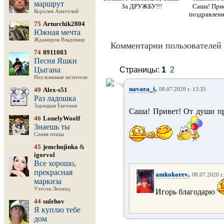
маршрут
За ДРУЖБУ!!!
Саша! При
Королев Анатолий
поздравлен
75
Arturchik2804
Южная мечта
Ждамиров Владимир
Комментарии пользователей 
74
8911083
Песня Яшки
Цыгана
Страницы:
1
2
Неуловимые мстители
,
navara_i
49
Alex-s51
08.07.2020 г. 13:35
Раз ладошка
Зарицкая Евгения
Саша! Привет! От души п
46
LonelyWoolf
Знаешь ты
Синяя птица
45
jemchujinka
&
igorvol
Все хорошо,
прекрасная
,
amkokorev
08.07.2020 г
маркиза
Утесов Леонид
Игорь благодарю
44
sulehov
Я куплю тебе
дом