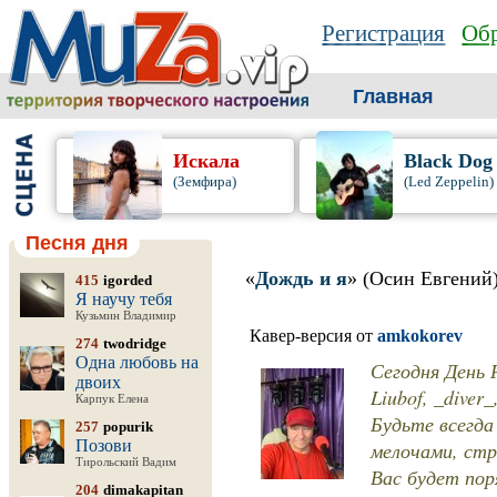
Регистрация
Обр
Главная
Искала
Black Dog
(Земфира)
(Led Zeppelin)
Песня дня
«
Дождь и я
» (Осин Евгений
415
igorded
Я научу тебя
Кузьмин Владимир
Кавер-версия от
amkokorev
274
twodridge
Одна любовь на
Сегодня День Р
двоих
Liubof, _diver
Карпук Елена
Будьте всегда
257
popurik
Позови
мелочами, стр
Тирольский Вадим
Вас будет пор
204
dimakapitan