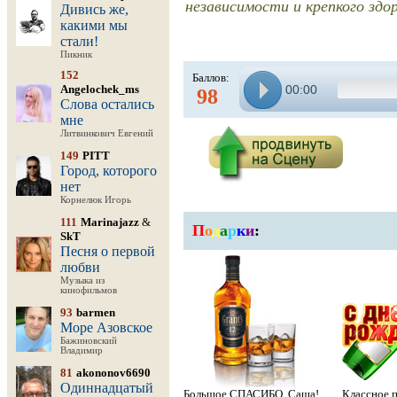
независимости и крепкого здо
Дивись же,
какими мы
стали!
Пикник
152
Баллов:
Angelochek_ms
00:00
98
Слова остались
мне
Литвинкович Евгений
149
PITT
Город, которого
нет
Корнелюк Игорь
111
Marinajazz
&
П
о
д
а
р
к
и
:
SkT
Песня о первой
любви
Музыка из
кинофильмов
93
barmen
Море Азовское
Бажиновский
Владимир
81
akononov6690
Одиннадцатый
Большое СПАСИБО, Саша!
Классное п