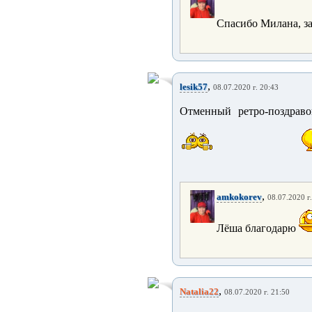
Спасибо Милана, з
,
lesik57
08.07.2020 г. 20:43
Отменный ретро-поздрав
,
amkokorev
08.07.2020 г
Лёша благодарю
,
Natalia22
08.07.2020 г. 21:50