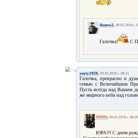
,
ifanow2
09.05.2018 г. 
Галочка!
С Пр
,
yuriy1959
09.05.2018 г. 08:21
Галочка, прекрасно и душе
семью с Величайшим Праз
Пусть всегда над Вашим до
же мирного неба над головой
,
NNNN
09.05.2018 г. 08:2
ЮРА!!! С днем рожд