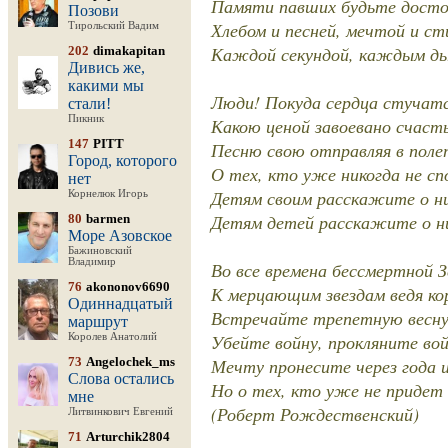
Памяти павших будьте досто
Позови
Хлебом и песней, мечтой и с
Тирольский Вадим
Каждой секундой, каждым ды
202
dimakapitan
Дивись же,
какими мы
Люди! Покуда сердца стучатс
стали!
Пикник
Какою ценой завоевано счаст
147
PITT
Песню свою отправляя в поле
Город, которого
О тех, кто уже никогда не сп
нет
Детям своим расскажите о ни
Корнелюк Игорь
Детям детей расскажите о н
80
barmen
Море Азовское
Бажиновский
Владимир
Во все времена бессмертной 
76
akononov6690
К мерцающим звездам ведя ко
Одиннадцатый
Встречайте трепетную весну,
маршрут
Убейте войну, прокляните вой
Королев Анатолий
73
Angelochek_ms
Мечту пронесите через года 
Слова остались
Но о тех, кто уже не придет
мне
(Роберт Рождественский)
Литвинкович Евгений
71
Arturchik2804