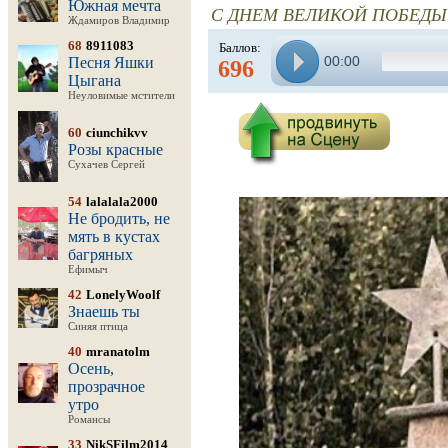
Южная мечта
С ДНЕМ ВЕЛИКОЙ ПОБЕДЫ!
Ждамиров Владимир
68
8911083
Баллов:
00:00
Песня Яшки
696
Цыгана
Неуловимые мстители
60
ciunchikvv
Розы красные
Сухачев Сергей
54
lalalala2000
Не бродить, не
мять в кустах
багряных
Ефимыч
42
LonelyWoolf
Знаешь ты
Синяя птица
40
mranatolm
Осень,
прозрачное
утро
Романсы
33
NikSFilm2014