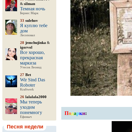
&
silman
Темная ночь
Бернес Марк
33
sulehov
Я куплю тебе
дом
Лесоповал
28
jemchujinka
&
igorvol
Все хорошо,
прекрасная
маркиза
Утесов Леонид
27
Bet
Wir Sind Das
Roboter
Kraftwerk
26
lalalala2000
Мы теперь
уходим
понемногу
П
о
д
а
р
к
и
:
Ефимыч
Песня недели