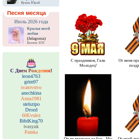
Кукин Юрий
Песня месяца
Июль 2026 года
Крылья моей
любви
(Jalagonia)
Баллов: 659
С праздником, Галя.
От меня пр
Молодец!
поздр
С
Д
н
е
м
Р
о
ж
д
е
н
и
я
!
leon4763
grim97
svatovstvo
anechkina
Anna1981
stelszipo
Drozd
60Evulez
BibiKing70
ivasyuk
Painka
Он не вернулся из боя... Мы
От моей ду