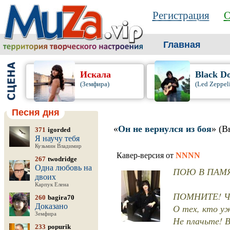
Регистрация
О
Главная
Искала
Black D
(Земфира)
(Led Zeppel
Песня дня
«
Он не вернулся из боя
» (В
371
igorded
Я научу тебя
Кузьмин Владимир
Кавер-версия от
NNNN
267
twodridge
Одна любовь на
ПОЮ В ПАМЯ
двоих
Карпук Елена
ПОМНИТЕ! Чере
260
bagira70
Доказано
О тех, кто уж
Земфира
Не плачьте! В
233
popurik