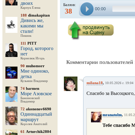
двоих
Баллов:
Карпук Елена
00:00
38
188
dimakapitan
Дивись же,
какими мы
стали!
Пикник
111
PITT
Город, которого
нет
Корнелюк Игорь
Комментарии пользователей 
90
muhomorr
Мне одиноко,
детка
Кузьмин Владимир
,
milana18
10.05.2026 г. 19:04
74
barmen
Спасибо за Высоцкого, 
Море Азовское
Бажиновский
Владимир
72
akononov6690
Одиннадцатый
,
mranatolm
11.05.2
маршрут
Королев Анатолий
Тебе спасибо Мил
61
Arturchik2804