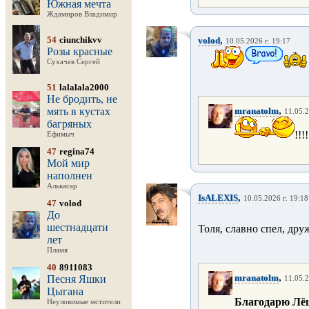
Южная мечта
Ждамиров Владимир
,
54
ciunchikvv
volod
10.05.2026 г. 19:17
Розы красные
Сухачев Сергей
51
lalalala2000
Не бродить, не
,
мять в кустах
mranatolm
11.05.2
багряных
!!!!
Ефимыч
47
regina74
Мой мир
наполнен
Алькасар
,
IsALEXIS
10.05.2026 г. 19:18
47
volod
До
шестнадцати
Толя, славно спел, др
лет
Пламя
40
8911083
,
mranatolm
Песня Яшки
11.05.2
Цыгана
Благодарю Лёша !
Неуловимые мстители