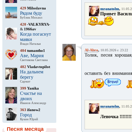
429
Miloslavna
,
mranatolm
11.05.2
Рядом буду
Привет Василь !!
Бублик Михаил
420
-VALKYRYA-
&
1966av
Когда погаснут
маяки
Влади Наталья
,
Al-Abra
404
tumantho1
10.05.2026 г. 23:22
Толик, песня хорошая
Аве, Мария
Светикова Светлана
402
Vladavtopilot
На дальнем
оставить без внимания
берегу
Сармат
399
Yanika
Счастье на
двоих
Иванов Александр
,
mranatolm
11.05.2
363
ifanow2
Город
Леночка !!!!!!!!
Кукин Юрий
Песня месяца