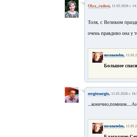
,
Olya_radost
11.05.2026 г. 14
Толя, с Великим празд
очень правдиво она у т
,
mranatolm
11.05.2
Большое спасибо
,
sergiosargis
11.05.2026 г. 16
...конечно,помним....А
,
mranatolm
11.05.2
Благодарю Серёга