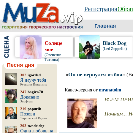
Регистрация
Обрат
Главная
Солнце
Black Dog
мое
(Led Zeppelin)
(Овсиенко
Татьяна)
Песня дня
«
Он не вернулся из боя
» (В
302
igorded
Я научу тебя
Кузьмин Владимир
Кавер-версия от
mranatolm
247
bagira70
Доказано
ВСЕМ ПРИВЕ
Земфира
219
popurik
Помним... Не
Позови
Тирольский Вадим
203
twodridge
Одна любовь на