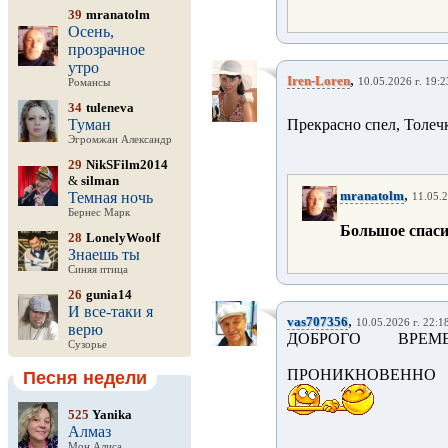
39
mranatolm
Осень,
прозрачное
утро
,
Iren-Loren
10.05.2026 г. 19:2
Романсы
34
tuleneva
Туман
Прекрасно спел, Толечк
Эгромжан Александр
29
NikSFilm2014
&
silman
,
mranatolm
Темная ночь
11.05.2
Бернес Марк
Большое спасибо
28
LonelyWoolf
Знаешь ты
Синяя птица
26
gunia14
И все-таки я
,
vas707356
10.05.2026 г. 22:1
верю
ДОБРОГО ВРЕМ
Сузорье
ПРОНИКНОВЕННО 
Песня недели
525
Yanika
Алмаз
Мон Алиса