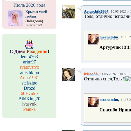
Июль 2026 года
,
Arturchik2804
Крылья моей
10.05.2026 г.
Толя, отлично исполнил
любви
(Jalagonia)
Баллов: 659
,
mranatolm
11.05.2
Артурчик !!!!!!!
С
Д
н
е
м
Р
о
ж
д
е
н
и
я
!
leon4763
grim97
svatovstvo
anechkina
,
irisha56
11.05.2026 г. 10:59
Anna1981
Отлично спел,Толя!!
stelszipo
Drozd
60Evulez
BibiKing70
,
mranatolm
11.05.2
ivasyuk
Painka
Спасибо Ириша !!