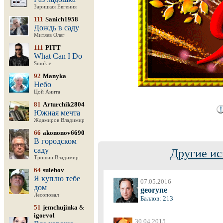
Зарицкая Евгения
111
Sanich1958
Дождь в саду
Митяев Олег
111
PITT
What Can I Do
Smokie
92
Manyka
Небо
Цой Анита
81
Arturchik2804
Южная мечта
Ждамиров Владимир
66
akononov6690
В городском
саду
Другие ис
Трошин Владимир
64
sulehov
Я куплю тебе
07.05.2016
дом
georyne
Лесоповал
Баллов: 213
51
jemchujinka
&
igorvol
30.04.2015