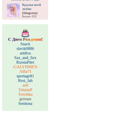
Крылья моей
любви
(Jalagonia)
Баллов: 659
С
Д
н
е
м
Р
о
ж
д
е
н
и
я
!
Snack
slavik0886
artdiva
Sax_and_Sex
RussiaPiter
-GALYHMEN-
Alfia71
sportage81
Rest_Jah
az0
TatianaP
Tereshka
german
Semiona