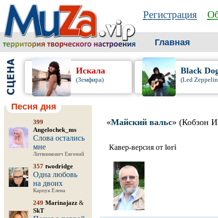
Регистрация
Об
Главная
Искала
Black Do
(Земфира)
(Led Zeppelin
Песня дня
«
Майский вальс
» (Кобзон 
399
Angelochek_ms
Слова остались
мне
Кавер-версия от
lori
Литвинкович Евгений
357
twodridge
Одна любовь
на двоих
Карпук Елена
249
Marinajazz
&
SkT