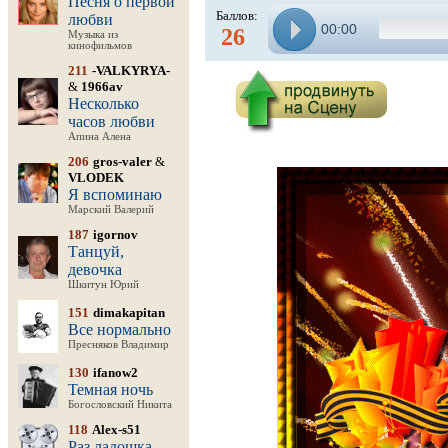
Песня о первой
Баллов:
любви
00:00
26
Музыка из
кинофильмов
211
-VALKYRYA-
&
1966av
Несколько
часов любви
Апина Алена
206
gros-valer
&
VLODEK
Я вспоминаю
Марский Валерий
187
igornov
Танцуй,
девочка
Шкитун Юрий
151
dimakapitan
Все нормально
Пресняков Владимир
130
ifanow2
Темная ночь
Богословский Никита
118
Alex-s51
Раз ладошка