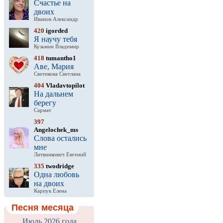
Счастье на
двоих
Иванов Александр
420
igorded
Я научу тебя
Кузьмин Владимир
418
tumantho1
Аве, Мария
Светикова Светлана
404
Vladavtopilot
На дальнем
берегу
Сармат
397
Angelochek_ms
Слова остались
мне
Литвинкович Евгений
335
twodridge
Одна любовь
на двоих
Карпук Елена
Песня месяца
Июль 2026 года