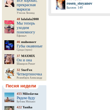
Все хорошо,
rosen_stoyanov
прекрасная
Баллов: 149
маркиза
Утесов Леонид
48
lalalala2000
Мы теперь
уходим
понемногу
Ефимыч
46
muhomorr
Губы окаянные
Среда (трио)
37
MAXMIX
Он и она
Шакиров Ринат
32
StarFox
Четвертиночка
Розенбаум Александр
Песня недели
455
Miloslavna
Рядом буду
Бублик Михаил
422
Yanika