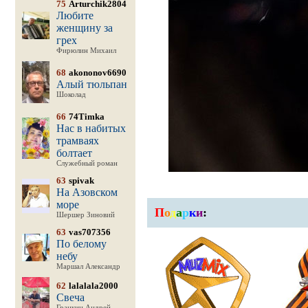
75
Arturchik2804
Любите
женщину за
грех
Фирюлин Михаил
68
akononov6690
Алый тюльпан
Шоколад
66
74Timka
Нас в набитых
трамваях
болтает
Служебный роман
63
spivak
На Азовском
море
П
о
д
а
р
к
и
:
Шершер Зиновий
63
vas707356
По белому
небу
Маршал Александр
62
lalalala2000
Свеча
Гранкин Андрей