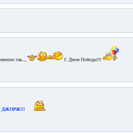
икновенно так....
С Днем Победы!!!
 ДЖОРЖ!!!