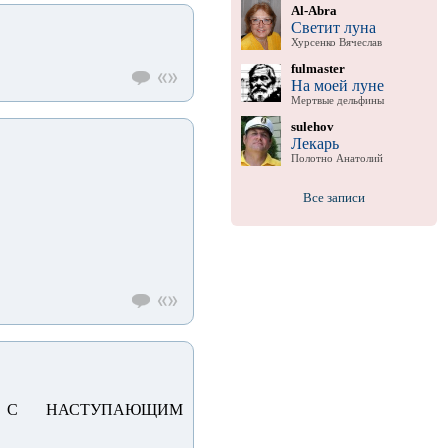
Al-Abra
Светит луна
Хурсенко Вячеслав
fulmaster
На моей луне
Мертвые дельфины
sulehov
Лекарь
Полотно Анатолий
Все записи
С НАСТУПАЮЩИМ