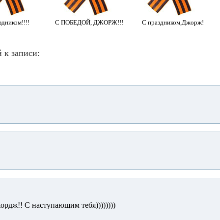
дником!!!!
С ПОБЕДОЙ, ДЖОРЖ!!!
С праздником,Джорж!
 к записи:
рдж!! С наступающим тебя))))))))