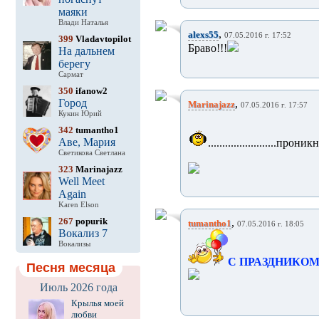
маяки
Влади Наталья
,
alexs55
07.05.2016 г. 17:52
399
Vladavtopilot
Браво!!!
На дальнем
берегу
Сармат
350
ifanow2
Город
,
Marinajazz
07.05.2016 г. 17:57
Кукин Юрий
342
tumantho1
Аве, Мария
........................прон
Светикова Светлана
323
Marinajazz
Well Meet
Again
Karen Elson
267
popurik
,
tumantho1
07.05.2016 г. 18:05
Вокализ 7
Вокализы
С ПРАЗДНИКОМ
Песня месяца
Июль 2026 года
Крылья моей
любви