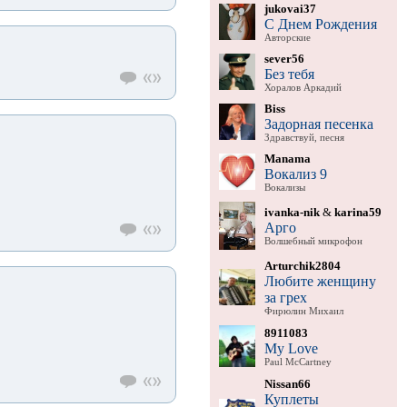
jukovai37
С Днем Рождения
Авторские
sever56
Без тебя
Хоралов Аркадий
Biss
Задорная песенка
Здравствуй, песня
Manama
Вокализ 9
Вокализы
ivanka-nik
&
karina59
Арго
Волшебный микрофон
Arturchik2804
Любите женщину
за грех
Фирюлин Михаил
8911083
My Love
Paul McCartney
Nissan66
Куплеты