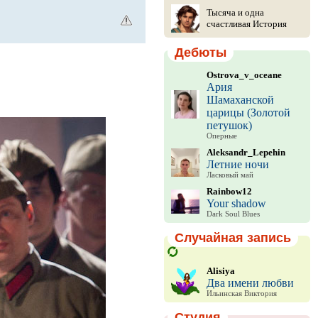
Тысяча и одна
счастливая История
Дебюты
Ostrova_v_oceane
Ария
Шамаханской
царицы (Золотой
петушок)
Оперные
Aleksandr_Lepehin
Летние ночи
Ласковый май
Rainbow12
Your shadow
Dark Soul Blues
Случайная запись
Alisiya
Два имени любви
Ильинская Виктория
Студия