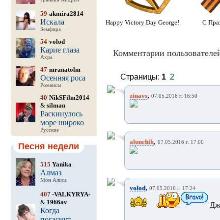
59
akmira2814
Искала
Happy Victory Day George!
С Праз
Земфира
54
volod
Карие глаза
Комментарии пользователей
Ахра
47
mranatolm
Страницы:
1
2
Осенняя роса
Романсы
,
zinavs
07.05.2016 г. 16:50
40
NikSFilm2014
&
silman
Раскинулось
море широко
Русские
,
alunchik
07.05.2016 г. 17:00
Песня недели
515
Yanika
Алмаз
Мон Алиса
,
volod
07.05.2016 г. 17:24
407
-VALKYRYA-
&
1966av
Джо
Когда
погаснут