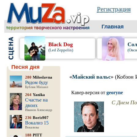
Регистрация
Главная
Black Dog
Сол
(Led Zeppelin)
(Овси
Песня дня
«
Майский вальс
» (Кобзон 
280
Miloslavna
Рядом буду
Бублик Михаил
Кавер-версия от
georyne
264
Yanika
Счастье на
С Днем По
двоих
Иванов Александр
236
Boris907
Вокализ 15
Вокализы
188
PITT