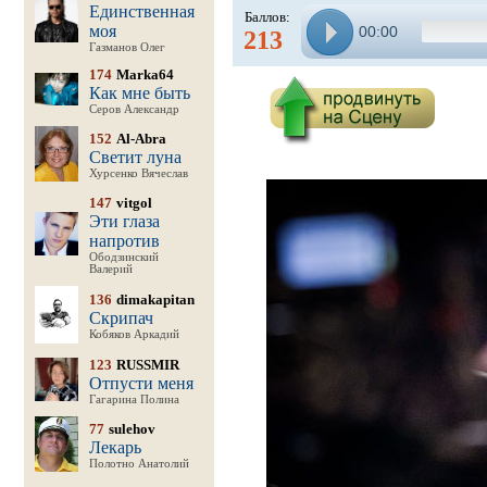
Единственная
Баллов:
моя
00:00
213
Газманов Олег
174
Marka64
Как мне быть
Серов Александр
152
Al-Abra
Светит луна
Хурсенко Вячеслав
147
vitgol
Эти глаза
напротив
Ободзинский
Валерий
136
dimakapitan
Скрипач
Кобяков Аркадий
123
RUSSMIR
Отпусти меня
Гагарина Полина
77
sulehov
Лекарь
Полотно Анатолий