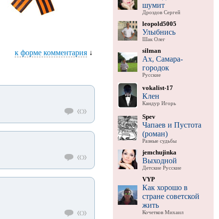
шумит
Дроздов Сергей
leopold5005
Улыбнись
Шак Олег
silman
к форме комментария
↓
Ах, Самара-
городок
Русские
vokalist-17
Клен
Кандур Игорь
Spev
Чапаев и Пустота
(роман)
Разные судьбы
jemchujinka
Выходной
Детские Русские
VYP
Как хорошо в
стране советской
жить
Кочетков Михаил