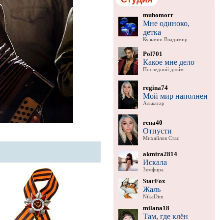
muhomorr
Мне одиноко,
детка
Кузьмин Владимир
Pol701
Какое мне дело
Последний дюйм
regina74
Мой мир наполнен
Алькасар
rena40
Отпусти
Михайлов Стас
akmira2814
Искала
Земфира
StarFox
Жаль
NikaDim
milana18
Там, где клён