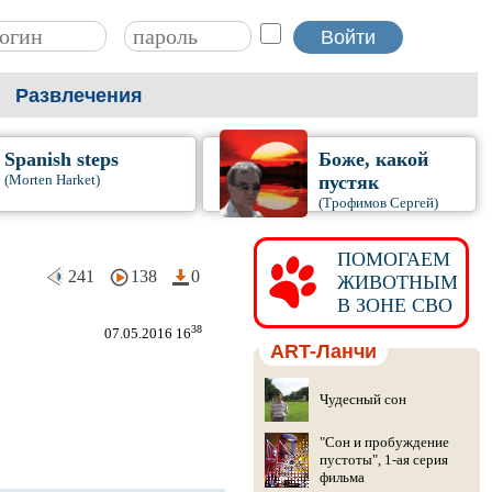
Развлечения
Spanish steps
Боже, какой
(Morten Harket)
пустяк
(Трофимов Сергей)
ПОМОГАЕМ
241
138
0
ЖИВОТНЫМ
В ЗОНЕ СВО
38
07.05.2016 16
ART-Ланчи
Чудесный сон
"Сон и пробуждение
пустоты", 1-ая серия
фильма