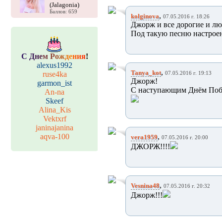
(Jalagonia)
Баллов: 659
,
kolginova
07.05.2016 г. 18:26
Джорж и все дорогие и люб
Под такую песню настрое
С
Д
н
е
м
Р
о
ж
д
е
н
и
я
!
alexus1992
,
Tanya_kot
ruse4ka
07.05.2016 г. 19:13
Джорж!
garmon_ist
С наступающим Днём Поб
An-na
Skeef
Alina_Kis
Vektxrf
janinajanina
aqva-100
,
vera1959
07.05.2016 г. 20:00
ДЖОРЖ!!!!
,
Vesnina48
07.05.2016 г. 20:32
Джорж!!!