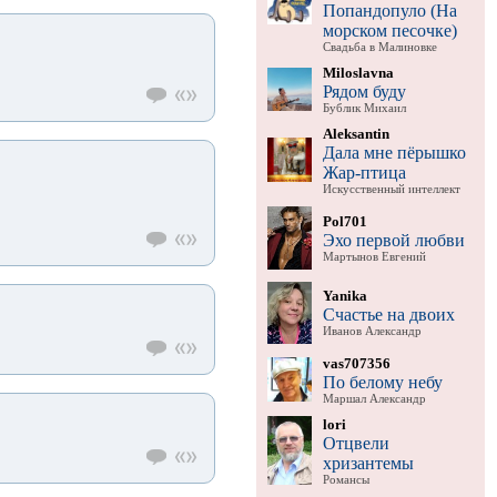
Попандопуло (На
морском песочке)
Свадьба в Малиновке
Miloslavna
Рядом буду
Бублик Михаил
Aleksantin
Дала мне пёрышко
Жар-птица
Искусственный интеллект
Pol701
Эхо первой любви
Мартынов Евгений
Yanika
Счастье на двоих
Иванов Александр
vas707356
По белому небу
Маршал Александр
lori
Отцвели
хризантемы
Романсы