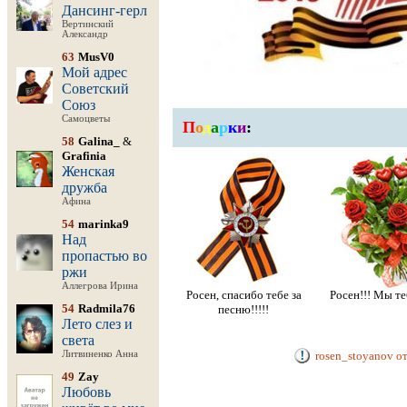
Дансинг-герл
Вертинский
Александр
63
MusV0
Мой адрес
Советский
Союз
Самоцветы
П
о
д
а
р
к
и
:
58
Galina_
&
Grafinia
Женская
дружба
Афина
54
marinka9
Над
пропастью во
ржи
Аллегрова Ирина
Росен, спасибо тебе за
Росен!!! Мы те
54
Radmila76
песню!!!!!
Лето слез и
света
Литвиненко Анна
rosen_stoyanov о
49
Zay
Любовь