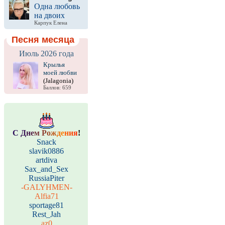
Одна любовь
на двоих
Карпук Елена
Песня месяца
Июль 2026 года
Крылья
моей любви
(Jalagonia)
Баллов: 659
С
Д
н
е
м
Р
о
ж
д
е
н
и
я
!
Snack
slavik0886
artdiva
Sax_and_Sex
RussiaPiter
-GALYHMEN-
Alfia71
sportage81
Rest_Jah
az0