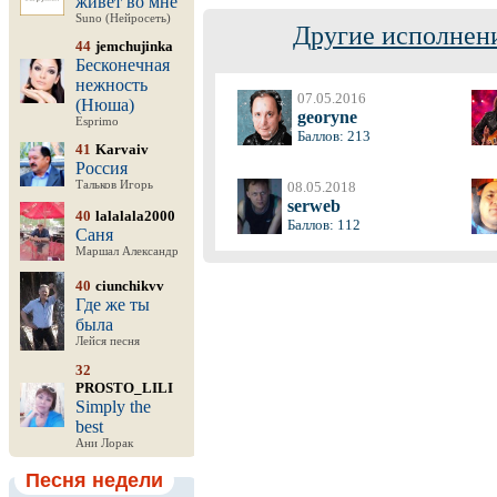
живёт во мне
Suno (Нейросеть)
Другие исполнени
44
jemchujinka
Бесконечная
нежность
07.05.2016
(Нюша)
georyne
Esprimo
Баллов: 213
41
Karvaiv
Россия
Тальков Игорь
08.05.2018
serweb
40
lalalala2000
Баллов: 112
Саня
Маршал Александр
40
ciunchikvv
Где же ты
была
Лейся песня
32
PROSTO_LILI
Simply the
best
Ани Лорак
Песня недели