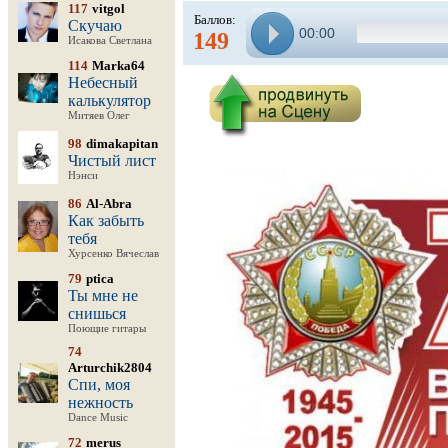
117
vitgol
Баллов:
Скучаю
00:00
149
Исакова Светлана
114
Marka64
Небесный
калькулятор
Митяев Олег
98
dimakapitan
Чистый лист
Нэнси
86
Al-Abra
Как забыть
тебя
Хурсенко Вячеслав
79
ptica
Ты мне не
снишься
Поющие гитары
74
Arturchik2804
Спи, моя
нежность
Dance Music
72
merus