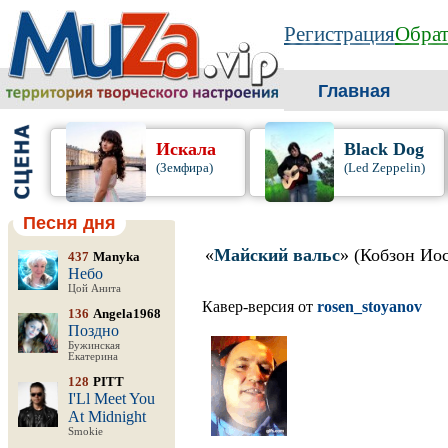
Регистрация
Обрат
Главная
Искала
Black Dog
(Земфира)
(Led Zeppelin)
Песня дня
«
Майский вальс
» (Кобзон Ио
437
Manyka
Небо
Цой Анита
Кавер-версия от
rosen_stoyanov
136
Angela1968
Поздно
Бужинская
Екатерина
128
PITT
I'Ll Meet You
At Midnight
Smokie