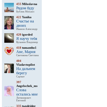
455
Miloslavna
Рядом буду
Бублик Михаил
422
Yanika
Счастье на
двоих
Иванов Александр
420
igorded
Я научу тебя
Кузьмин Владимир
418
tumantho1
Аве, Мария
Светикова Светлана
404
Vladavtopilot
На дальнем
берегу
Сармат
397
Angelochek_ms
Слова
остались мне
Литвинкович
Евгений
335
twodridge