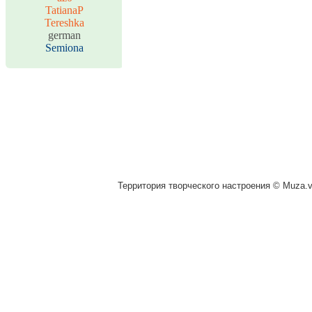
TatianaP
Tereshka
german
Semiona
Территория творческого настроения © Muza.vi