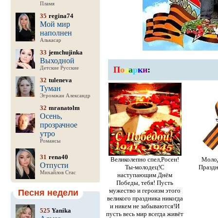
Пламя
35
regina74
Мой мир
наполнен
Алькасар
33
jemchujinka
Выходной
П
о
д
а
р
к
и
:
Детские Русские
32
tuleneva
Туман
Эгромжан Александр
32
mranatolm
Осень,
прозрачное
утро
Романсы
31
rena40
Великолепно спел,Росен!
Молод
Отпусти
Ты-молодец!С
Праздн
Михайлов Стас
наступающим Днём
Победы, тебя! Пусть
мужество и героизм этого
Песня недели
великого праздника никогда
и никем не забываются!И
525
Yanika
пусть весь мир всегда живёт