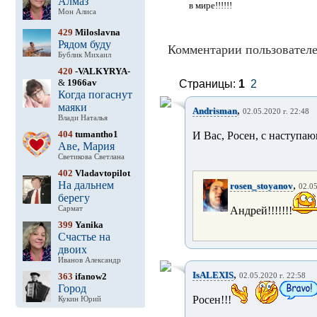
Алмаз
в мире!!!!!!
Мон Алиса
429
Miloslavna
Рядом буду
Комментарии пользователе
Бублик Михаил
420
-VALKYRYA-
&
1966av
Страницы:
1
2
Когда погаснут
маяки
,
Andrisman
02.05.2020 г. 22:48
Влади Наталья
404
tumantho1
И Вас, Росен, с наступа
Аве, Мария
Светикова Светлана
402
Vladavtopilot
На дальнем
,
rosen_stoyanov
02.05
берегу
Сармат
Андрей!!!!!!!
399
Yanika
Счастье на
двоих
Иванов Александр
,
IsALEXIS
363
ifanow2
02.05.2020 г. 22:58
Город
Росен!!!
Кукин Юрий