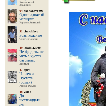
Бажиновский
Владимир
64
akononov6690
Одиннадцатый
маршрут
Королев Анатолий
51
ciunchikvv
Розы красные
Сухачев Сергей
49
lalalala2000
Не бродить, не
мять в кустах
багряных
Ефимыч
47
Spev
Чапаев и
Пустота
(роман)
Разные судьбы
46
volod
До
шестнадцати
лет