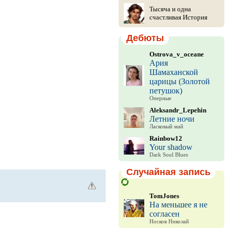
Тысяча и одна
счастливая История
Дебюты
Ostrova_v_oceane
Ария
Шамаханской
царицы (Золотой
петушок)
Оперные
Aleksandr_Lepehin
Летние ночи
Ласковый май
Rainbow12
Your shadow
Dark Soul Blues
Случайная запись
TomJones
На меньшее я не
согласен
Носков Николай