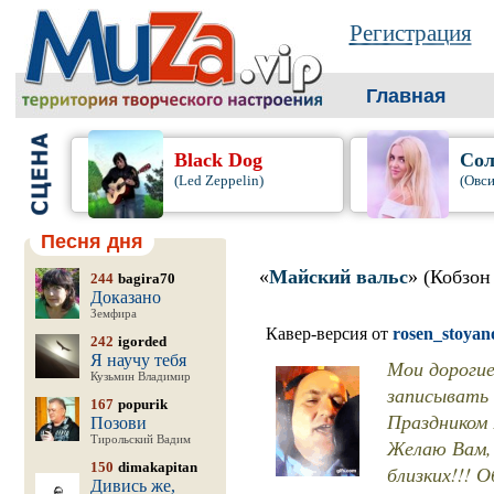
Регистрация
Главная
Black Dog
Сол
(Led Zeppelin)
(Овси
Песня дня
«
Майский вальс
» (Кобзон
244
bagira70
Доказано
Земфира
Кавер-версия от
rosen_stoyan
242
igorded
Я научу тебя
Мои дорогие
Кузьмин Владимир
записывать 
167
popurik
Праздником 
Позови
Тирольский Вадим
Желаю Вам, 
150
dimakapitan
близких!!! 
Дивись же,