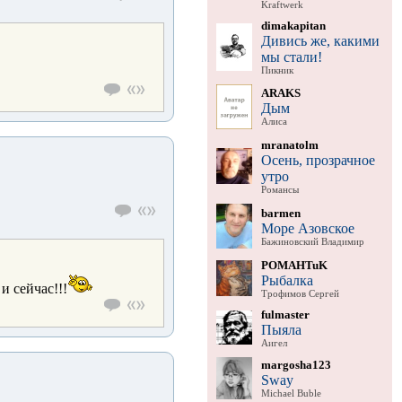
Kraftwerk
dimakapitan
Дивись же, какими
мы стали!
Пикник
ARAKS
Дым
Алиса
mranatolm
Осень, прозрачное
утро
Романсы
barmen
Море Азовское
Бажиновский Владимир
POMAHTuK
Рыбалка
и сейчас!!!
Трофимов Сергей
fulmaster
Пыяла
Аигел
margosha123
Sway
Michael Buble