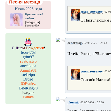
Песня месяца
Июль 2026 года
,
rosen_stoyanov
02.05
Крылья моей
любви
С Наступающим А
(Jalagonia)
Баллов: 659
,
dendrolog
02.05.2020 г. 23:03
С
Д
н
е
м
Р
о
ж
д
е
н
и
я
!
leon4763
И тебя, Росен, с 75-лет
grim97
svatovstvo
anechkina
Anna1981
,
rosen_stoyanov
02.05
stelszipo
Drozd
Спасибо Наташа!!
60Evulez
BibiKing70
ivasyuk
Painka
,
ifanow2
02.05.2020 г. 23:20
Росен! Здравствуй, дорого