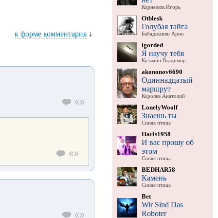
Корнелюк Игорь
Otblesk
Голубая тайга
к форме комментария
↓
Бабаджанян Арно
igorded
Я научу тебя
Кузьмин Владимир
akononov6690
Одиннадцатый
маршрут
Королев Анатолий
LonelyWoolf
Знаешь ты
Синяя птица
Haris1958
И вас прошу об
этом
Синяя птица
BEDHAR58
Камень
Синяя птица
Bet
Wir Sind Das
Roboter