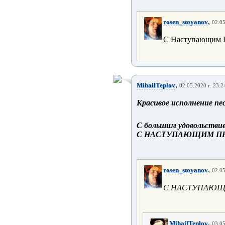
,
rosen_stoyanov
02.05
С Наступающим Пр
,
MihailTeplov
02.05.2020 г. 23:2
Красивое исполнение пес
С большим удовольствие
С НАСТУПАЮЩИМ ПР
,
rosen_stoyanov
02.05
С НАСТУПАЮЩИ
,
MihailTeplov
03.05