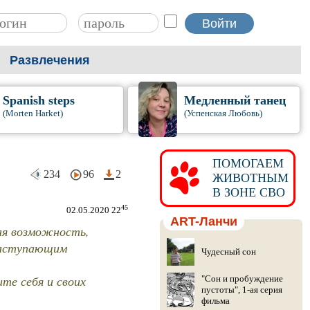
Развлечения
Spanish steps
Медленный танец
(Morten Harket)
(Успенская Любовь)
ПОМОГАЕМ
234
96
2
ЖИВОТНЫМ
В ЗОНЕ СВО
45
02.05.2020 22
ART-Ланчи
кая возможность,
 Наступающим
Чудесный сон
те себя и своих
"Сон и пробуждение
пустоты", 1-ая серия
фильма