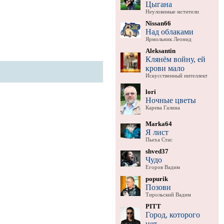
Цыгана
Неуловимые мстители
Nissan66
Над облаками
Ярмольник Леонид
Aleksantin
Клянём войну, ей
крови мало
Искусственный интеллект
lori
Ночные цветы
Карева Галина
Marka64
Я лист
Пьеха Стас
shved37
Чудо
Егоров Вадим
popurik
Позови
Тирольский Вадим
PITT
Город, которого
нет