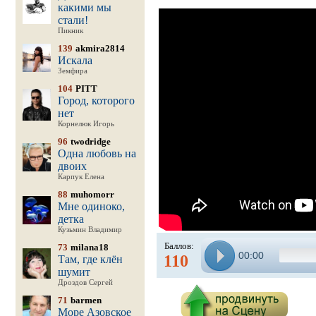
какими мы
стали!
Пикник
139
akmira2814
Искала
Земфира
104
PITT
Город, которого
нет
Корнелюк Игорь
96
twodridge
Одна любовь на
двоих
Карпук Елена
88
muhomorr
Мне одиноко,
детка
Кузьмин Владимир
Баллов:
73
milana18
00:00
110
Там, где клён
шумит
Дроздов Сергей
71
barmen
Море Азовское