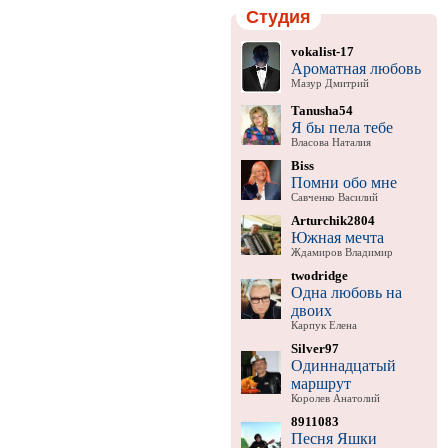
Студия
vokalist-17
Ароматная любовь
Мазур Дмитрий
Tanusha54
Я бы пела тебе
Власова Наталия
Biss
Помни обо мне
Савченко Василий
Arturchik2804
Южная мечта
Ждамиров Владимир
twodridge
Одна любовь на
двоих
Карпук Елена
Silver97
Одиннадцатый
маршрут
Королев Анатолий
8911083
Песня Яшки