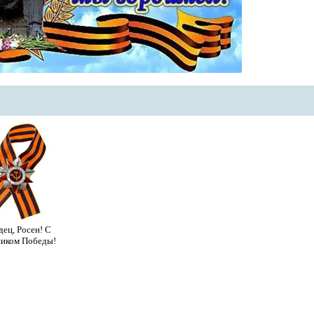
ец, Росен! С
иком Победы!