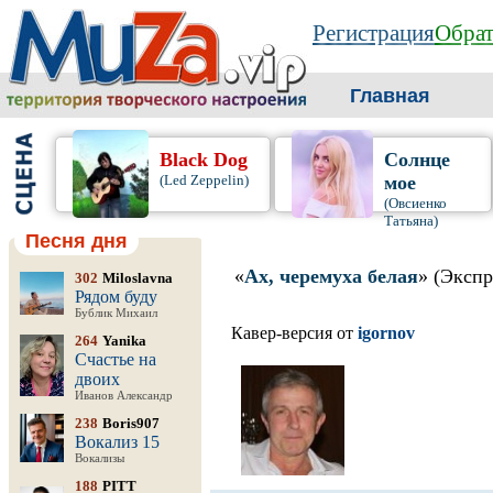
Регистрация
Обрат
Главная
Black Dog
Солнце
(Led Zeppelin)
мое
(Овсиенко
Татьяна)
Песня дня
«
Ах, черемуха белая
» (Экспр
302
Miloslavna
Рядом буду
Бублик Михаил
Кавер-версия от
igornov
264
Yanika
Счастье на
двоих
Иванов Александр
238
Boris907
Вокализ 15
Вокализы
188
PITT