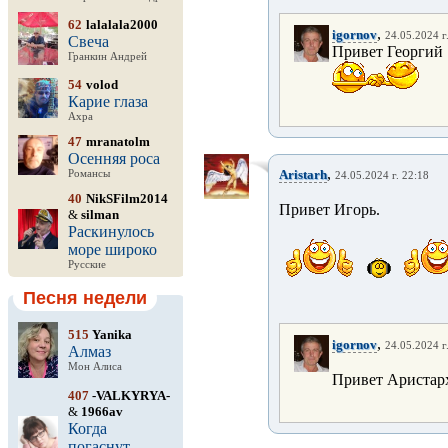
62
lalalala2000
,
igornov
24.05.2024 г
Свеча
Привет Георгий 
Гранкин Андрей
54
volod
Карие глаза
Ахра
47
mranatolm
Осенняя роса
,
Aristarh
Романсы
24.05.2024 г. 22:18
40
NikSFilm2014
Привет Игорь.
&
silman
Раскинулось
море широко
Русские
Песня недели
515
Yanika
,
igornov
24.05.2024 г
Алмаз
Мон Алиса
Привет Аристарх 
407
-VALKYRYA-
&
1966av
Когда
погаснут