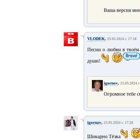
Ваша версия мне
,
VLODEK
25.05.2024 г. 17:18
Песни о любви
в твоём
души!
,
igornov
25.05.2024 г
Огромное тебе с
,
igornav
25.05.2024 г. 17:20
Шикарно Тёзка