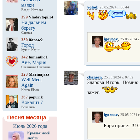
маяки
,
volod
25.05.2024 г. 06:44
Влади Наталья
399
Vladavtopilot
На дальнем
берегу
Сармат
,
igornov
350
ifanow2
25.05.2024 г
Город
Кукин Юрий
342
tumantho1
Аве, Мария
Светикова Светлана
323
Marinajazz
,
chanson
25.05.2024 г. 07:52
Well Meet
Здарова Игорь! Помню 
Again
Karen Elson
зажег!
267
popurik
Вокализ 7
Вокализы
,
igornov
25.05.2024 г
Песня месяца
Боря привет !!! 
Июль 2026 года
Крылья моей
любви