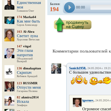
Единственная
Баллов:
моя
00:00
194
Газманов Олег
174
Marka64
Как мне быть
Серов Александр
163
Al-Abra
Светит луна
Хурсенко Вячеслав
147
vitgol
Эти глаза
Комментарии пользователей к
напротив
Ободзинский
Валерий
,
Sanich1958
136
dimakapitan
24.05.2024 г. 19:21
С большим удовольстви
Скрипач
Кобяков Аркадий
123
RUSSMIR
Отпусти меня
Гагарина Полина
82
akmira2814
,
igornov
24.05.2024 г
Искала
Земфира
Огромное спасиб