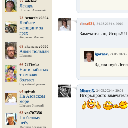
77
sulehov
Лекарь
Полотно Анатолий
75
Arturchik2804
Любите
,
elena921
24.05.2024 г. 20:02
женщину за
грех
Замечательно, Игорь!!! 
Фирюлин Михаил
68
akononov6690
Алый тюльпан
,
igornov
24.05.2024 г
Шоколад
Здравствуй Лена 
66
74Timka
Нас в набитых
трамваях
болтает
Служебный роман
,
Mister-X
64
spivak
24.05.2024 г. 20:04
Игорь,просто замечател
На Азовском
море
Шершер Зиновий
63
vas707356
По белому
небу
Маршал Александр