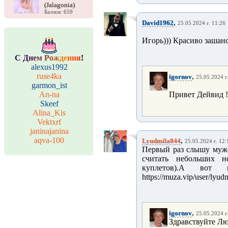
(Jalagonia)
Баллов: 659
,
David1962
25.05.2024 г. 11:26
Игорь))) Красиво зашан
С
Д
н
е
м
Р
о
ж
д
е
н
и
я
!
alexus1992
ruse4ka
,
igornov
25.05.2024 г
garmon_ist
An-na
Привет Дейвид !
Skeef
Alina_Kis
Vektxrf
janinajanina
aqva-100
,
Lyudmila844
25.05.2024 г. 12:
Первый раз слышу мужс
считать небольших н
куплетов).А вот
https://muza.vip/user/lyu
,
igornov
25.05.2024 г
Здравствуйте Лю