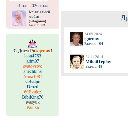
Июль 2026 года
Крылья моей
Др
любви
(Jalagonia)
Баллов: 659
24.05.2024
igornov
Баллов: 194
С
Д
н
е
м
Р
о
ж
д
е
н
и
я
!
leon4763
24.11.2014
grim97
MihailTeplov
svatovstvo
Баллов: 48
anechkina
Anna1981
stelszipo
Drozd
60Evulez
BibiKing70
ivasyuk
Painka