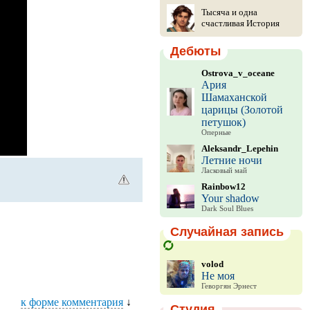
Тысяча и одна
счастливая История
Дебюты
Ostrova_v_oceane
Ария
Шамаханской
царицы (Золотой
петушок)
Оперные
Aleksandr_Lepehin
Летние ночи
Ласковый май
Rainbow12
Your shadow
Dark Soul Blues
Случайная запись
volod
Не моя
Геворгян Эрнест
к форме комментария
↓
Студия