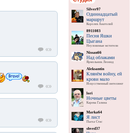
Silver97
Одиннадцатый
маршрут
Королев Анатолий
8911083
Песня Яшки
Цыгана
Неуловимые мстители
Nissan66
Над облаками
Ярмольник Леонид
Aleksantin
Клянём войну, ей
крови мало
Искусственный интеллект
lori
Ночные цветы
Карева Галина
Marka64
Я лист
Пьеха Стас
shved37