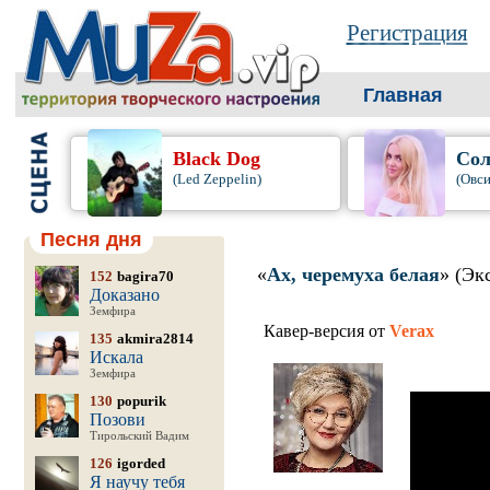
Регистрация
Главная
Black Dog
Сол
(Led Zeppelin)
(Овси
Песня дня
«
Ах, черемуха белая
» (Эк
152
bagira70
Доказано
Земфира
Кавер-версия от
Verax
135
akmira2814
Искала
Земфира
130
popurik
Позови
Тирольский Вадим
126
igorded
Я научу тебя