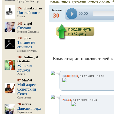
слышится-гремит через огонь :Ч
Трегубов Виктор
152
dimakapitan
Баллов:
Чистый лист
00:00
30
Нэнси
146
vitgol
Скучаю
Исакова Светлана
130
ptica
Ты мне не
снишься
Поющие гитары
107
Galina_
&
Комментарии пользователей к 
Grafinia
Женская
дружба
Афина
,
BERE3KA
14.12.2019 г. 11:18
87
MusV0
Мой адрес
Советский
Союз
Самоцветы
,
Nika3
14.12.2019 г. 11:23
78
merus
Дансинг-герл
Вертинский