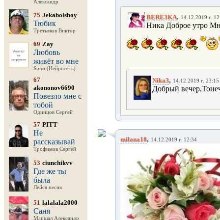
Александр
75
Jekabolshoy
,
BERE3KA
14.12.2019 г. 12
Тюбик
Ника Доброе утро Мн
Третьяков Виктор
69
Zay
Любовь
живёт во мне
Suno (Нейросеть)
,
67
Nika3
14.12.2019 г. 23:15
akononov6690
Добрый вечер,Тоне
Повезло мне с
тобой
Одинцов Сергей
57
PITT
Не
,
milana18
14.12.2019 г. 12:34
рассказывай
Трофимов Сергей
53
ciunchikvv
Где же ты
была
Лейся песня
51
lalalala2000
Саня
Маршал Александр