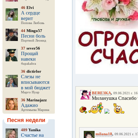
46
Elvi
А сердце
верит
Попова Любовь
44
Mingo57
Песни боль
Портной Леонид
37
sever56
Прощай
навеки
4upakabra
36
dictirlor
Слезы не
вписываются
в мой бюджет
,
Марго Нуар
BERE3KA
09.06.2021 г. 16
Миланушка Спасибо те
36
Marinajazz
Адажио
Артемьева Марина
Песня недели
489
Yanika
,
milana18
Счастье на
09.06.2021 г. 1