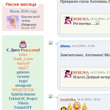
Прекрасно спела Антонина.
Песня месяца
Июль 2026 года
Крылья моей
,
BERE3KA
14.12.2019 г. 17
любви
Региночка ....
(Jalagonia)
Баллов: 659
,
silman
14.12.2019 г. 15:30
С
Д
н
е
м
Р
о
ж
д
е
н
и
я
!
kulav
Замечательно, Антонина! Мои
Natik_Laren
mariya9
olga27
gimenes
,
BERE3KA
14.12.2019 г. 17
victorist
Ильгиз Добрый вечер.
bygel
strongcent
89028797238
Spiteful-listener
FeklistOff_Project
,
nezabudka
14.12.2019 г. 19:32
Nikem
FeklistOFF