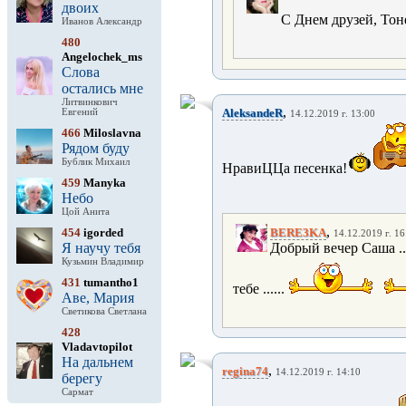
двоих
С Днем друзей, Тоне
Иванов Александр
480
Angelochek_ms
Слова
остались мне
Литвинкович
,
AleksandeR
Евгений
14.12.2019 г. 13:00
466
Miloslavna
Рядом буду
Бублик Михаил
НравиЦЦа песенка!
459
Manyka
Небо
Цой Анита
,
454
igorded
BERE3KA
14.12.2019 г. 16
Я научу тебя
Добрый вечер Саша ...
Кузьмин Владимир
431
tumantho1
тебе ......
Аве, Мария
Светикова Светлана
428
Vladavtopilot
На дальнем
,
regina74
14.12.2019 г. 14:10
берегу
Сармат