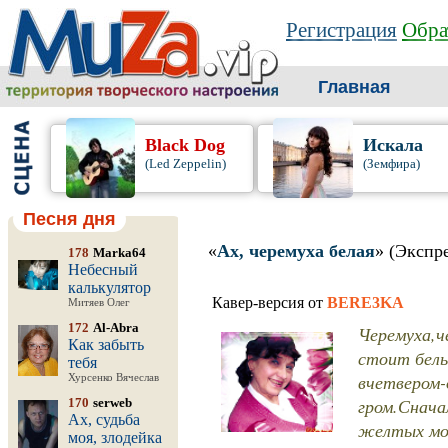
Регистрация
Обра
Главная
Black Dog
Искала
(Led Zeppelin)
(Земфира)
Песня дня
«
Ах, черемуха белая
» (Экспр
178
Marka64
Небесный
калькулятор
Кавер-версия от
BERE3KA
Митяев Олег
172
Al-Abra
Черемуха,ч
Как забыть
стоит белы
тебя
вчетвером-
Хурсенко Вячеслав
гром.Снача
170
serweb
Ах, судьба
желтых мол
моя, злодейка