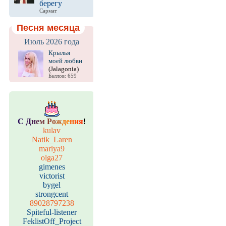
берегу
Сармат
Песня месяца
Июль 2026 года
Крылья
моей любви
(Jalagonia)
Баллов: 659
С
Д
н
е
м
Р
о
ж
д
е
н
и
я
!
kulav
Natik_Laren
mariya9
olga27
gimenes
victorist
bygel
strongcent
89028797238
Spiteful-listener
FeklistOff_Project