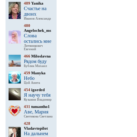
489
Yanika
Счастье на
двоих
Иванов Александр
480
Angelochek_ms
Слова
остались мне
Литвинкович
Евгений
466
Miloslavna
Рядом буду
Бублик Михаил
459
Manyka
Небо
Цой Анита
454
igorded
Я научу тебя
Кузьмин Владимир
431
tumantho1
Аве, Мария
Светикова Светлана
428
Vladavtopilot
На дальнем