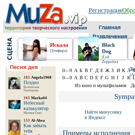
Регистрация
Обра
Главная
Развлечения
Искала
Black
(Земфира)
Dog
(Led
Zeppelin)
Песня дня
З
0—9
А
Б
В
Г
Д
Е
Ж
З
И
К
Л
(А
183
Angela1968
0—9
A
B
C
D
E
F
G
H
I
J
K
Поздно
Из кино и мультфильмов
Д
Бужинская
Екатерина
Sympa
163
Marka64
Небесный
калькулятор
Найти минусовку
Митяев Олег
в Яндексе
153
Al-Abra
Как забыть
тебя
Примеры исполнения