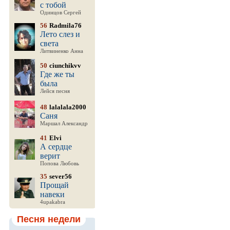
с тобой
Одинцов Сергей
56
Radmila76
Лето слез и
света
Литвиненко Анна
50
ciunchikvv
Где же ты
была
Лейся песня
48
lalalala2000
Саня
Маршал Александр
41
Elvi
А сердце
верит
Попова Любовь
35
sever56
Прощай
навеки
4upakabra
Песня недели