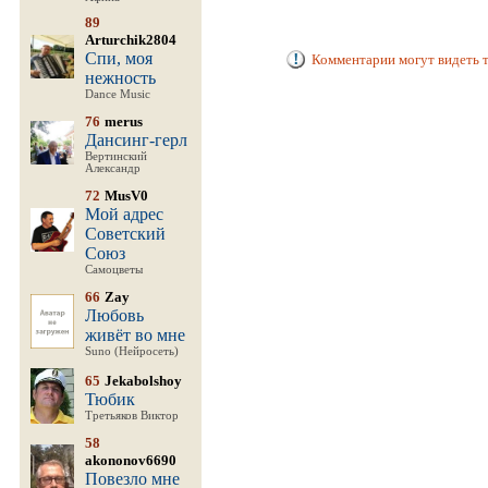
89
Arturchik2804
Спи, моя
Комментарии могут видеть т
нежность
Dance Music
76
merus
Дансинг-герл
Вертинский
Александр
72
MusV0
Мой адрес
Советский
Союз
Самоцветы
66
Zay
Любовь
живёт во мне
Suno (Нейросеть)
65
Jekabolshoy
Тюбик
Третьяков Виктор
58
akononov6690
Повезло мне