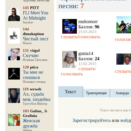
Хурсенко Вячеслав
песни:
7
145
PITT
I'Ll Meet You
At Midnight
muhomorr
Smokie
Баллов:
96
144
25.03.2023
dimakapitan
слушать/голосовать
Чистый лист
голосов
Нэнси
131
vitgol
gunia14
Скучаю
Баллов:
24
Исакова Светлана
13.02.2015
120
ptica
слушать/
слушать
Ты мне не
голосовать
снишься
Поющие гитары
119
serweb
Текст
Транскрипция
Аккорды
Ах, судьба
моя, злодейка
Трегубов Виктор
Текст песни в нас
103
Galina_
&
Grafinia
Зарегистрируйтесь
или
войд
Женская
дружба
Афина