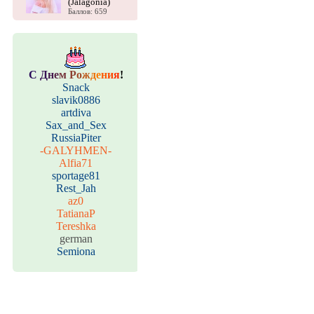
(Jalagonia)
Баллов: 659
С
Д
н
е
м
Р
о
ж
д
е
н
и
я
!
Snack
slavik0886
artdiva
Sax_and_Sex
RussiaPiter
-GALYHMEN-
Alfia71
sportage81
Rest_Jah
az0
TatianaP
Tereshka
german
Semiona