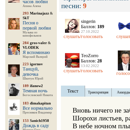
часов любви
песни:
9
Апина Алена
293
Marinajazz
&
SkT
singerin
Песня о
Баллов:
189
первой любви
27.10.2022
Музыка из
кинофильмов
слушать/голосовать
слушат
284
gros-valer
&
VLODEK
Я вспоминаю
TeoZorro
Марский Валерий
Баллов:
28
223
igornov
13.02.2022
Танцуй,
слушать/голосовать
голосо
девочка
Шкитун Юрий
189
ifanow2
Темная ночь
Текст
Транскрипция
Аккорд
Богословский Никита
183
dimakapitan
Все нормально
Вновь ничего не за
Пресняков Владимир
Шорохи листьев, ра
153
Sanich1958
В небе ночном плыв
Дождь в саду
Митяев Олег