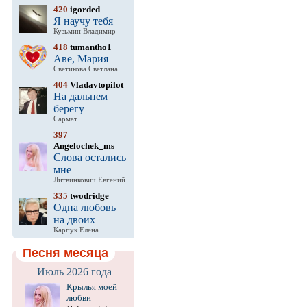
420
igorded
Я научу тебя
Кузьмин Владимир
418
tumantho1
Аве, Мария
Светикова Светлана
404
Vladavtopilot
На дальнем
берегу
Сармат
397
Angelochek_ms
Слова остались
мне
Литвинкович Евгений
335
twodridge
Одна любовь
на двоих
Карпук Елена
Песня месяца
Июль 2026 года
Крылья моей
любви