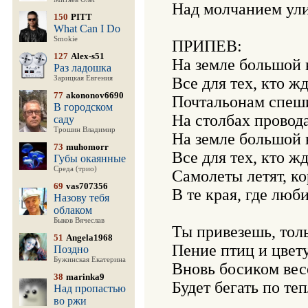
Над молчанием ули
150
PITT
What Can I Do
Smokie
ПРИПЕВ:

127
Alex-s51
На земле большой в
Раз ладошка
Зарицкая Евгения
Все для тех, кто жде
77
akononov6690
Почтальонам спешит
В городском
На столбах провода
саду
Трошин Владимир
На земле большой в
73
muhomorr
Все для тех, кто жде
Губы окаянные
Среда (трио)
Самолеты летят, ко
69
vas707356
В те края, где люб
Назову тебя
облаком
Быков Вячеслав
Ты привезешь, толь
51
Angela1968
Пение птиц и цвет
Поздно
Бужинская Екатерина
Вновь босиком вес
38
marinka9
Будет бегать по те
Над пропастью
во ржи