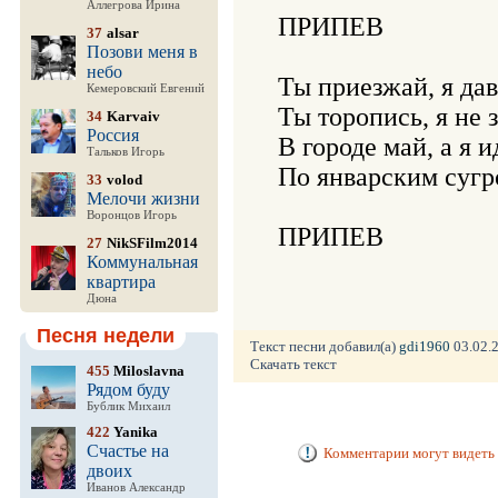
Аллегрова Ирина
ПРИПЕВ

37
alsar
Позови меня в
небо
Ты приезжай, я давн
Кемеровский Евгений
Ты торопись, я не з
34
Karvaiv
Россия
В городе май, а я ид
Тальков Игорь
По январским сугр
33
volod
Мелочи жизни
Воронцов Игорь
ПРИПЕВ
27
NikSFilm2014
Коммунальная
квартира
Дюна
Песня недели
Текст песни добавил(а)
gdi1960
03.02.2
Скачать текст
455
Miloslavna
Рядом буду
Бублик Михаил
422
Yanika
Счастье на
Комментарии могут видеть 
двоих
Иванов Александр