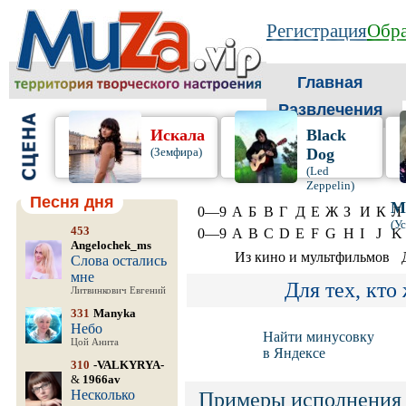
Регистрация
Обра
Главная
Развлечения
Искала
Black
(Земфира)
Dog
(Led
Zeppelin)
Песня дня
М
0—9
А
Б
В
Г
Д
Е
Ж
З
И
К
Л
(У
453
0—9
A
B
C
D
E
F
G
H
I
J
K
Angelochek_ms
Из кино и мультфильмов
Слова остались
мне
Для тех, кто
Литвинкович Евгений
331
Manyka
Небо
Найти минусовку
Цой Анита
в Яндексе
310
-VALKYRYA-
&
1966av
Несколько
Примеры исполнения