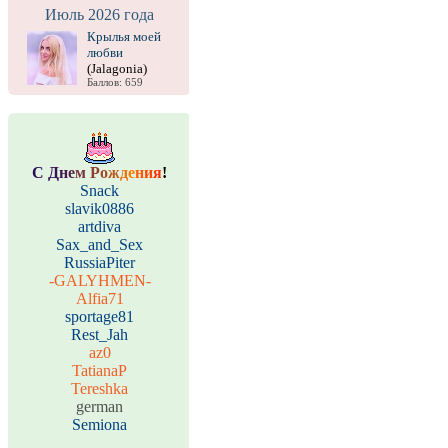
Июль 2026 года
Крылья моей
любви
(Jalagonia)
Баллов: 659
С
Д
н
е
м
Р
о
ж
д
е
н
и
я
!
Snack
slavik0886
artdiva
Sax_and_Sex
RussiaPiter
-GALYHMEN-
Alfia71
sportage81
Rest_Jah
az0
TatianaP
Tereshka
german
Semiona