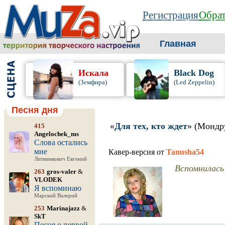
Регистрация
Обрат
Главная
Искала
Black Dog
(Земфира)
(Led Zeppelin)
Песня дня
«
Для тех, кто ждет
» (Мондр
415
Angelochek_ms
Слова остались
мне
Кавер-версия от
Tanusha54
Литвинкович Евгений
Вспомнилась
263
gros-valer
&
VLODEK
Я вспоминаю
Марский Валерий
253
Marinajazz
&
SkT
Песня о первой