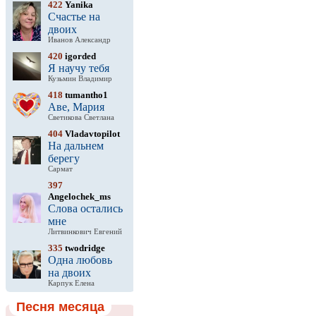
422
Yanika
Счастье на
двоих
Иванов Александр
420
igorded
Я научу тебя
Кузьмин Владимир
418
tumantho1
Аве, Мария
Светикова Светлана
404
Vladavtopilot
На дальнем
берегу
Сармат
397
Angelochek_ms
Слова остались
мне
Литвинкович Евгений
335
twodridge
Одна любовь
на двоих
Карпук Елена
Песня месяца