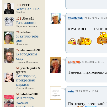
130
PITT
What Can I Do
Smokie
,
vas707356
122
Alex-s51
21.05.2026 г. 10:28
Раз ладошка
Зарицкая Евгения
КРАСИВО ТАНЕЧК
76
sulehov
Я куплю тебе
дом
Лесоповал
72
akononov6690
В городском
саду
,
alunchik
Трошин Владимир
21.05.2026 г. 11:15
51
jemchujinka
&
igorvol
Танечка ...так хорошо сп
Все хорошо,
прекрасная
маркиза
Утесов Леонид
,
sain
21.05.2026 г. 13:04
50
lalalala2000
Мы теперь
уходим
По тексту...всеж как?
понемногу