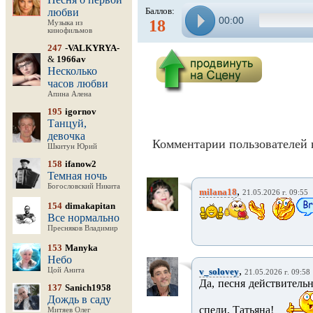
Баллов:
любви
00:00
18
Музыка из
кинофильмов
247
-VALKYRYA-
&
1966av
Несколько
часов любви
Апина Алена
195
igornov
Танцуй,
девочка
Комментарии пользователей 
Шкитун Юрий
158
ifanow2
Темная ночь
Богословский Никита
,
milana18
21.05.2026 г. 09:55
154
dimakapitan
Все нормально
Пресняков Владимир
153
Manyka
Небо
,
Цой Анита
v_solovey
21.05.2026 г. 09:58
Да, песня действительн
137
Sanich1958
Дождь в саду
спели, Татьяна!
Митяев Олег