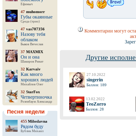
Ефимыч
47
muhomorr
Губы окаянные
Среда (трио)
47
vas707356
Комментарии могут оста
Назову тебя
ак
облаком
Заре
Быков Вячеслав
37
MAXMIX
Другие исполне
Он и она
Шакиров Ринат
32
Karvaiv
Как много
27.10.2022
хороших людей
singerin
Михайлов Олег
Баллов: 189
32
StarFox
Четвертиночка
13.02.2022
Розенбаум Александр
TeoZorro
Баллов: 28
Песня недели
455
Miloslavna
Рядом буду
Бублик Михаил