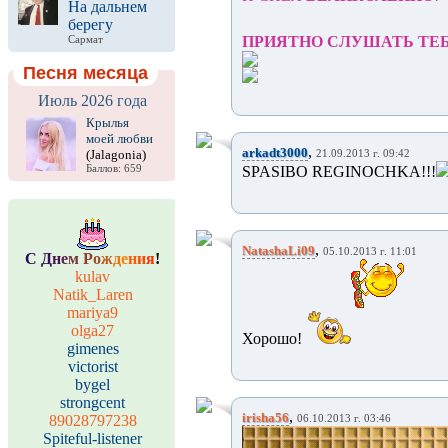
На дальнем
берегу
ПРИЯТНО СЛУШАТЬ ТЕБ
Сармат
Песня месяца
Июль 2026 года
Крылья
моей любви
,
arkadt3000
(Jalagonia)
21.09.2013 г. 09:42
Баллов: 659
SPASIBO REGINOCHKA!!!
,
NatashaLi09
05.10.2013 г. 11:01
С
Д
н
е
м
Р
о
ж
д
е
н
и
я
!
kulav
Natik_Laren
mariya9
olga27
Хорошо!
gimenes
victorist
bygel
strongcent
,
irisha56
89028797238
06.10.2013 г. 03:46
Spiteful-listener