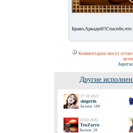
Браво,Аркадий!!Спасибо,что 
Комментарии могут оставл
акти
Зареги
Другие исполнен
27.10.2022
singerin
Баллов: 189
13.02.2022
TeoZorro
Баллов: 28