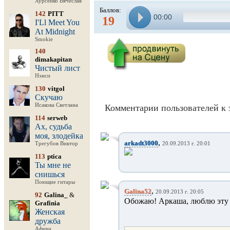
Хурсенко Вячеслав
Баллов:
142
PITT
00:00
19
I'Ll Meet You
At Midnight
Smokie
140
dimakapitan
Чистый лист
Нэнси
130
vitgol
Скучаю
Исакова Светлана
Комментарии пользователей к 
114
serweb
Ах, судьба
моя, злодейка
,
arkadt3000
Трегубов Виктор
20.09.2013 г. 20:01
113
ptica
Ты мне не
снишься
Поющие гитары
,
Galina52
20.09.2013 г. 20:05
92
Galina_
&
Обожаю! Аркаша, люблю эту п
Grafinia
Женская
дружба
Афина