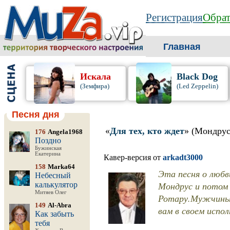
Регистрация
Обрат
Главная
Искала
Black Dog
(Земфира)
(Led Zeppelin)
Песня дня
«
Для тех, кто ждет
» (Мондрус
176
Angela1968
Поздно
Бужинская
Екатерина
Кавер-версия от
arkadt3000
158
Marka64
Эта песня о любв
Небесный
Мондрус и потом 
калькулятор
Митяев Олег
Ротару.Мужчины 
149
Al-Abra
вам в своем испол
Как забыть
тебя