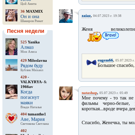
Цой Анита
36
MAXMIX
,
zaiaz
Он и она
04.07.2023 г. 19:38
Шакиров Ринат
Женя великолепно
Песня недели
525
Yanika
Алмаз
Мон Алиса
,
eugem66
429
Miloslavna
05.07.2023 г.
Большое спасибо,
Рядом буду
Бублик Михаил
420
-
VALKYRYA-
&
1966av
Когда
,
natashap
05.07.2023 г. 05:49
погаснут
Мне почему - то так не 
маяки
фильмы черно-белые, 
Влади Наталья
короткая...вроде вчера де
404
tumantho1
Аве, Мария
Спасибо, Женечка, ты мо
Светикова Светлана
402