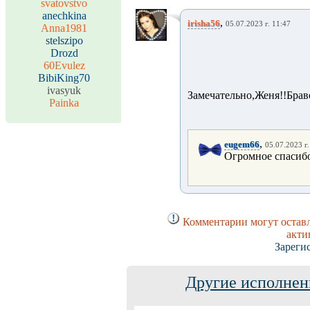
svatovstvo
anechkina
,
irisha56
05.07.2023 г. 11:47
Anna1981
stelszipo
Drozd
60Evulez
BibiKing70
ivasyuk
Замечательно,Женя!!Брав
Painka
,
eugem66
05.07.2023 г.
Огромное спасибо
Комментарии могут оставл
акти
Зареги
Другие исполнен