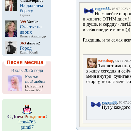
Vladavtopilot
На дальнем
,
eugem66
05.07.2023 г.
берегу
Не жалейте о пр
Сармат
и живите ЭТИМ днем!
399
Yanika
и душе, и сердцу - легШ
Счастье на
и себя найдете в нём!)))
двоих
Иванов Александр
Глядишь, и та самая дев
363
ifanow2
Город
Кукин Юрий
,
natashap
Песня месяца
05.07.2023
Так вот именно,
Июль 2026 года
я живу сегодня и сейч
меня внутри, хулиганк
Крылья
огорчу, но для меня со
моей любви
(Jalagonia)
Баллов: 659
,
eugem66
05.07.20
Ну) у каждого 
С
Д
н
е
м
Р
о
ж
д
е
н
и
я
!
leon4763
grim97