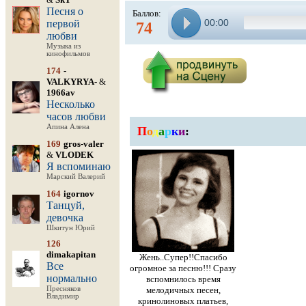
Песня о
Баллов:
00:00
первой
74
любви
Музыка из
кинофильмов
174
-
VALKYRYA-
&
1966av
Несколько
часов любви
Апина Алена
П
о
д
а
р
к
и
:
169
gros-valer
&
VLODEK
Я вспоминаю
Марский Валерий
164
igornov
Танцуй,
девочка
Шкитун Юрий
126
dimakapitan
Жень..Супер!!Спасибо
Все
огромное за песню!!! Сразу
нормально
вспомнилось время
Пресняков
мелодичных песен,
Владимир
кринолиновых платьев,