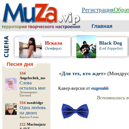
Регистрация
Обрат
Главная
Искала
Black Dog
(Земфира)
(Led Zeppelin)
Песня дня
«
Для тех, кто ждет
» (Мондрус
334
Angelochek_ms
Слова
остались мне
Кавер-версия от
eugem66
Литвинкович
Евгений
Вспомнилась в
334
twodridge
Одна любовь
на двоих
Карпук Елена
222
Marinajazz
&
SkT