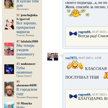
Я куплю тебе
своего подъезда...а, не п
дом
Женя, спасибо за песню, т
Лесоповал
51
jemchujinka
&
igorvol
Все хорошо,
прекрасная
,
маркиза
eugem66
05.07.2023 г.
Всегда рад! Спас
Утесов Леонид
47
lalalala2000
Мы теперь
уходим
понемногу
,
vas7073
Ефимыч
04.07.2023 г. 13:58
45
muhomorr
Губы
КЛАССНАЯ
окаянные
Среда (трио)
ПОСЛУШАЛ ТЕБЯ
41
akononov6690
В городском
саду
,
eugem66
05.07.2023 г.
Трошин Владимир
БЛАГОДАРЮ, В
38
Manyka
Небо