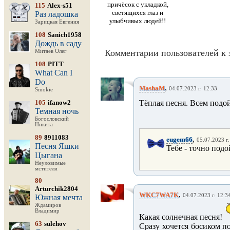
причёсок с укладкой,
115
Alex-s51
светящихся глаз и
Раз ладошка
улыбчивых людей!!
Зарицкая Евгения
108
Sanich1958
Дождь в саду
Комментарии пользователей к 
Митяев Олег
108
PITT
What Can I
Do
,
MashaM
04.07.2023 г. 12:33
Smokie
105
ifanow2
Тёплая песня. Всем подойд
Темная ночь
Богословский
Никита
89
8911083
,
eugem66
05.07.2023 г.
Песня Яшки
Тебе - точно подо
Цыгана
Неуловимые
мстители
80
Arturchik2804
,
WKC7WA7K
04.07.2023 г. 12:3
Южная мечта
Ждамиров
Владимир
Какая солнечная песня!
63
sulehov
Сразу хочется босиком по