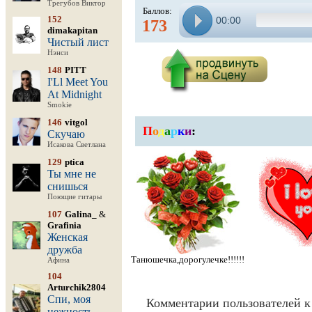
Трегубов Виктор
Баллов:
152
00:00
173
dimakapitan
Чистый лист
Нэнси
148
PITT
I'Ll Meet You
At Midnight
Smokie
146
vitgol
П
о
д
а
р
к
и
:
Скучаю
Исакова Светлана
129
ptica
Ты мне не
снишься
Поющие гитары
107
Galina_
&
Grafinia
Женская
дружба
Танюшечка,дорогулечке!!!!!!
Афина
104
Arturchik2804
Спи, моя
Комментарии пользователей к
нежность