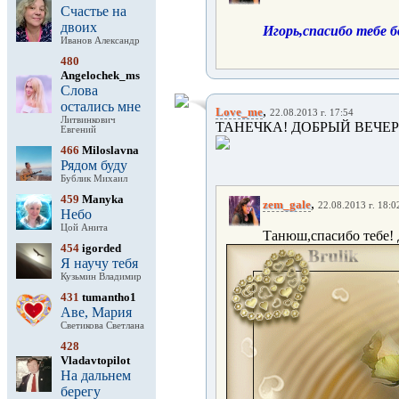
Счастье на
двоих
Игорь,спасибо тебе 
Иванов Александр
480
Angelochek_ms
Слова
остались мне
,
Love_me
22.08.2013 г. 17:54
Литвинкович
ТАНЕЧКА! ДОБРЫЙ ВЕЧЕР
Евгений
466
Miloslavna
Рядом буду
Бублик Михаил
459
Manyka
,
zem_gale
22.08.2013 г. 18:0
Небо
Цой Анита
Танюш,спасибо тебе! 
454
igorded
Я научу тебя
Кузьмин Владимир
431
tumantho1
Аве, Мария
Светикова Светлана
428
Vladavtopilot
На дальнем
берегу