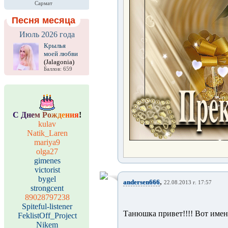
Сармат
Песня месяца
Июль 2026 года
Крылья
моей любви
(Jalagonia)
Баллов: 659
С
Д
н
е
м
Р
о
ж
д
е
н
и
я
!
kulav
Natik_Laren
mariya9
olga27
gimenes
victorist
bygel
,
andersen666
22.08.2013 г. 17:57
strongcent
89028797238
Spiteful-listener
Танюшка привет!!!! Вот имен
FeklistOff_Project
Nikem