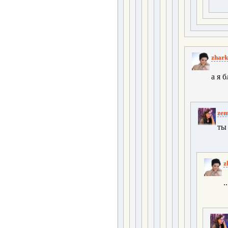
zhark
а я 
zem
ты
z
..