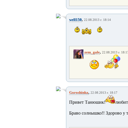
,
well150
22.08.2013 г. 18:14
,
zem_gale
22.08.2013 г. 18:1
,
Goroshinka
22.08.2013 г. 18:17
Привет Танюшик!
любить
Браво солнышко!! Здорово у 