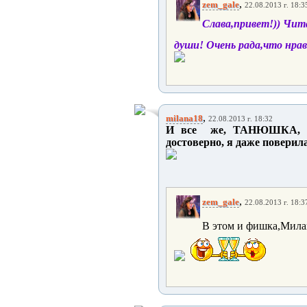
,
zem_gale
22.08.2013 г. 18:3
Слава,привет!)) Чит
души! Очень рада,что нра
,
milana18
22.08.2013 г. 18:32
И все же, ТАНЮШКА, НАД
достоверно, я даже поверила
,
zem_gale
22.08.2013 г. 18:3
В этом и фишка,Милан!