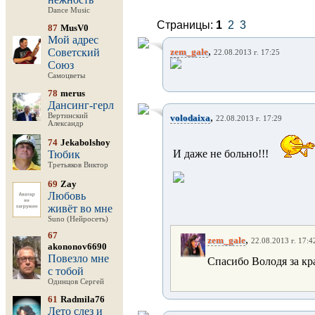
Dance Music
Страницы:
1
2
3
87
MusV0
Мой адрес
,
Советский
zem_gale
22.08.2013 г. 17:25
Союз
Самоцветы
78
merus
Дансинг-герл
,
Вертинский
volodaixa
22.08.2013 г. 17:29
Александр
74
Jekabolshoy
И даже не больно!!!
Тюбик
Третьяков Виктор
69
Zay
Любовь
живёт во мне
Suno (Нейросеть)
67
,
zem_gale
22.08.2013 г. 17:4
akononov6690
Повезло мне
Спасибо Володя за кр
с тобой
Одинцов Сергей
61
Radmila76
Лето слез и