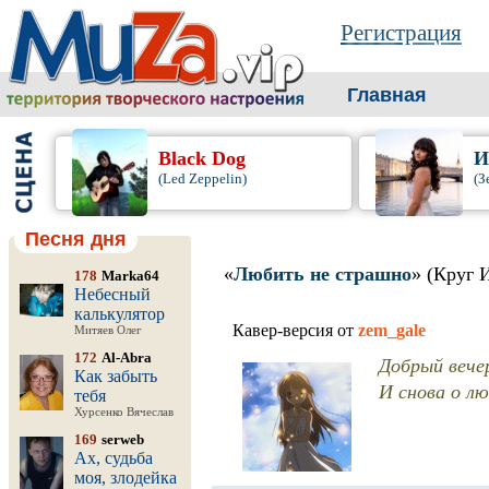
Регистрация
Главная
Black Dog
И
(Led Zeppelin)
(З
Песня дня
«
Любить не страшно
» (Круг 
178
Marka64
Небесный
калькулятор
Кавер-версия от
zem_gale
Митяев Олег
172
Al-Abra
Добрый вечер
Как забыть
И снова о лю
тебя
Хурсенко Вячеслав
169
serweb
Ах, судьба
моя, злодейка