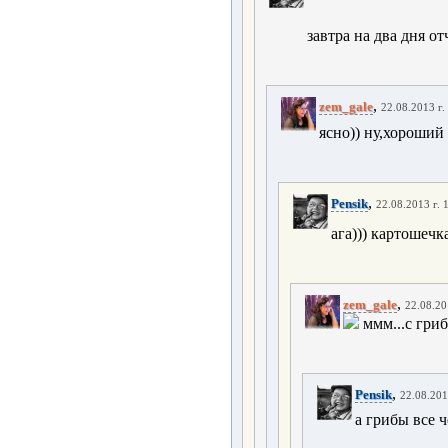
завтра на два дня о
,
zem_gale
22.08.2013 г.
ясно)) ну,хороший
,
Pensik
22.08.2013 г. 
ага))) картошечк
,
zem_gale
22.08.20
ммм...с гриб
,
Pensik
22.08.201
а грибы все 