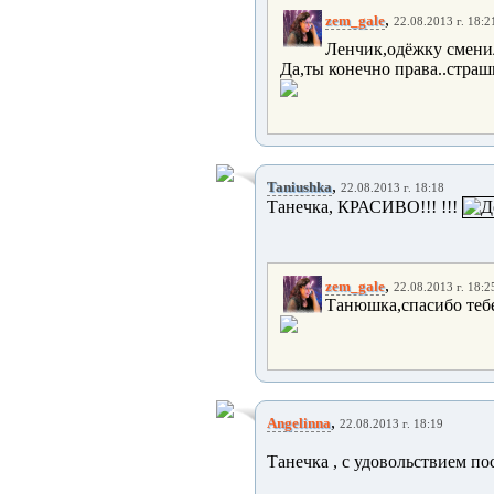
,
zem_gale
22.08.2013 г. 18:2
Ленчик,одёжку сменил
Да,ты конечно права..страшн
,
Taniushka
22.08.2013 г. 18:18
Танечка, КРАСИВО!!! !!!
,
zem_gale
22.08.2013 г. 18:2
Танюшка,спасибо тебе
,
Angelinna
22.08.2013 г. 18:19
Танечка , с удовольствием п