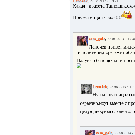
,
Leno4ek
22.08.2013 г. 19:21
Какая красота,Танюшик,ско
Прелестница ты моя!!!!
,
zem_gale
22.08.2013 г. 19:3
Леночек,привет милая!
исполнений,пора уже побал
Цалую тебя в щёчки и носи
,
Leno4ek
22.08.2013 г. 19
Ну ты шутница-бал
серьезно,ноут вместе с про
целую,певунья сладкоголос
,
zem_gale
22.08.2013 г.