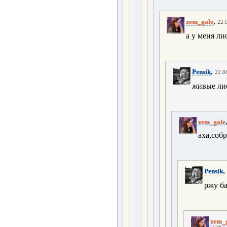
,
zem_gale
22.
а у меня ли
,
Pensik
22.0
живые ли
zem_gale
аха,соб
,
Pensik
ржу б
zem_