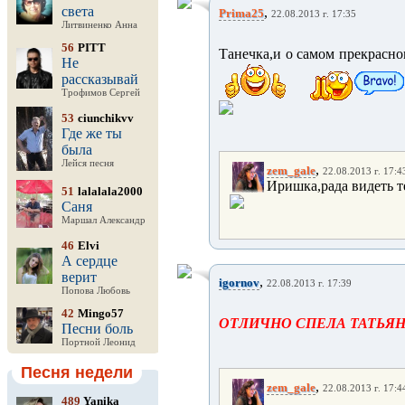
света
,
Prima25
22.08.2013 г. 17:35
Литвиненко Анна
56
PITT
Танечка,и о самом прекрасно
Не
рассказывай
Трофимов Сергей
53
ciunchikvv
Где же ты
была
Лейся песня
,
zem_gale
22.08.2013 г. 17:4
Иришка,рада видеть т
51
lalalala2000
Саня
Маршал Александр
46
Elvi
А сердце
верит
,
igornov
22.08.2013 г. 17:39
Попова Любовь
42
Mingo57
ОТЛИЧНО СПЕЛА ТАТЬЯНА
Песни боль
Портной Леонид
Песня недели
,
zem_gale
22.08.2013 г. 17:4
489
Yanika