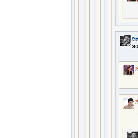
Pen
он
z
z
..