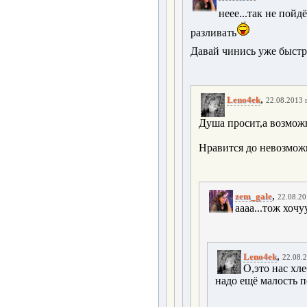
неее...так не пойдё
разливать
Давай чинись уже быстре
,
Leno4ek
22.08.2013 г
Душа просит,а возможн
Нравится до невозмо
,
zem_gale
22.08.20
аааа...тож хоч
,
Leno4ek
22.08.2
О,это нас хл
надо ещё малость п