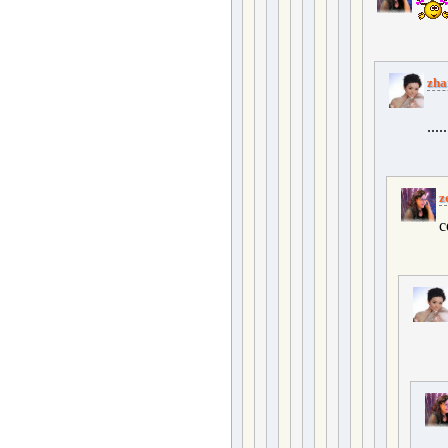
zha
.....
z
с