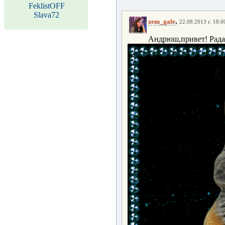
FeklistOFF
Slava72
,
zem_gale
22.08.2013 г. 18:0
Андрюш,привет! Рада 