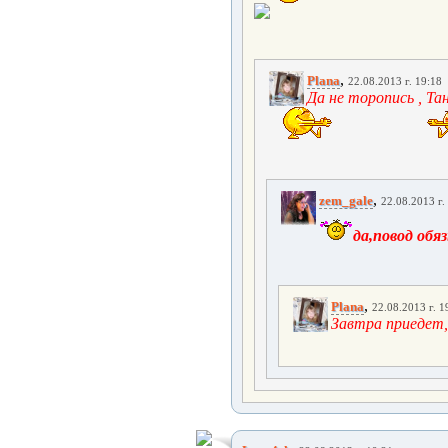
,
Plana
22.08.2013 г. 19:18
Да не торопись , Та
,
zem_gale
22.08.2013 г.
да,повод обя
,
Plana
22.08.2013 г. 1
Завтра приедет,