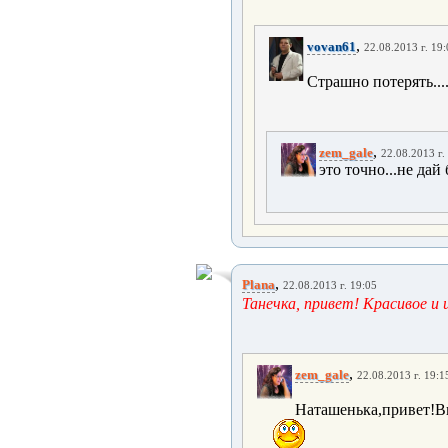
,
vovan61
22.08.2013 г. 19
Страшно потерять...
,
zem_gale
22.08.2013 г.
это точно...не дай б
,
Plana
22.08.2013 г. 19:05
Танечка, привет! Красивое и 
,
zem_gale
22.08.2013 г. 19:1
Наташенька,привет!Ви