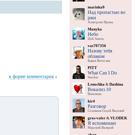
marinka9
Над пропастью во
ржи
Аллегрова Ирина
Manyka
Небо
Цой Анита
vas707356
Назову тебя
облаком
Быков Вячеслав
PITT
What Can I Do
к форме комментария
↓
Smokie
Lenochka
&
Dashina
Вокализ 10
Вокализы
kir4
Разговор
Соловьев-Седой Василий
gros-valer
&
VLODEK
Я вспоминаю
Марский Валерий
alsar