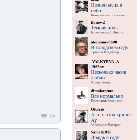
Позови меня в
небо
Кемеровский Евгений
ifanow2
Темная ночь
Богословский Никита
akononov6690
В городском саду
Трошин Владимир
-VALKYRYA-
&
1966av
Несколько часов
любви
Апина Алена
dimakapitan
Все нормально
Пресняков Владимир
Otblesk
А теплоход кричит
Ау
Золотухин Валерий
Sanich1958
Дождь в саду