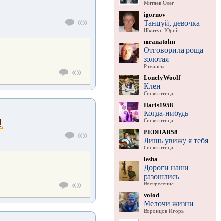
Митяев Олег
igornov
Танцуй, девочка
Шкитун Юрий
mranatolm
Отговорила роща
золотая
Романсы
LonelyWoolf
Клен
Синяя птица
Haris1958
Когда-нибудь
Синяя птица
BEDHAR58
Лишь увижу я тебя
Синяя птица
lesha
Дороги наши
разошлись
Воскресение
volod
Мелочи жизни
Воронцов Игорь