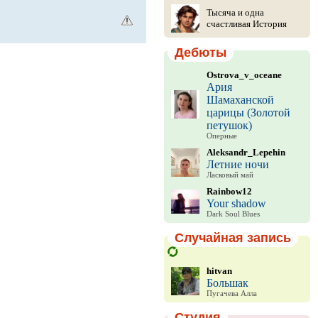
Тысяча и одна
счастливая История
Дебюты
Ostrova_v_oceane
Ария
Шамаханской
царицы (Золотой
петушок)
Оперные
Aleksandr_Lepehin
Летние ночи
Ласковый май
Rainbow12
Your shadow
Dark Soul Blues
Случайная запись
hitvan
Большак
Пугачева Алла
Студия