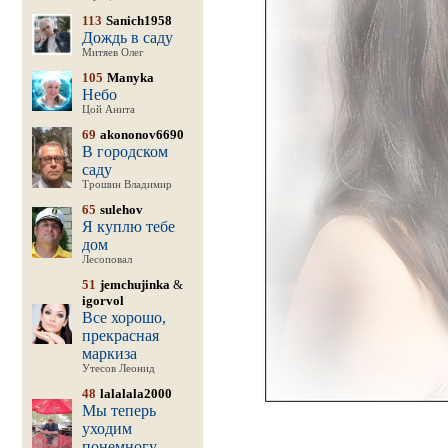
113
Sanich1958
Дождь в саду
Митяев Олег
105
Manyka
Небо
Цой Анита
69
akononov6690
В городском
саду
Трошин Владимир
65
sulehov
Я куплю тебе
дом
Лесоповал
51
jemchujinka
&
igorvol
Все хорошо,
прекрасная
маркиза
Утесов Леонид
48
lalalala2000
Мы теперь
уходим
понемногу