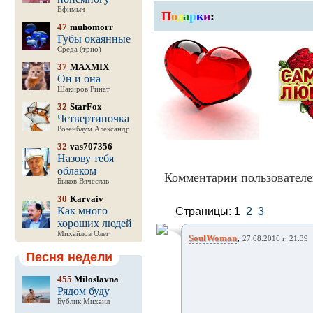
Ефимыч
П
о
д
а
р
к
и
:
47
muhomorr
Губы окаянные
Среда (трио)
37
MAXMIX
Он и она
Шакиров Ринат
32
StarFox
Четвертиночка
Розенбаум Александр
32
vas707356
Назову тебя
облаком
Комментарии пользователе
Быков Вячеслав
30
Karvaiv
Как много
Страницы:
1
2
3
хороших людей
Михайлов Олег
,
SoulWoman
27.08.2016 г. 21:39
Песня недели
455
Miloslavna
Рядом буду
Бублик Михаил