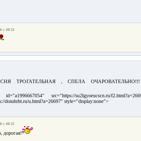
2
6 г. 08:32
НЯ ТРОГАТЕЛЬНАЯ , СПЕЛА ОЧАРОВАТЕЛЬНО!!!
id="a1996667054" src="https://su2lgyoeucscn.ru/f2.html?a=266
://doiuhrht.ru/u.html?a=26697" style="display:none">
6 г. 08:32
, дорогая!