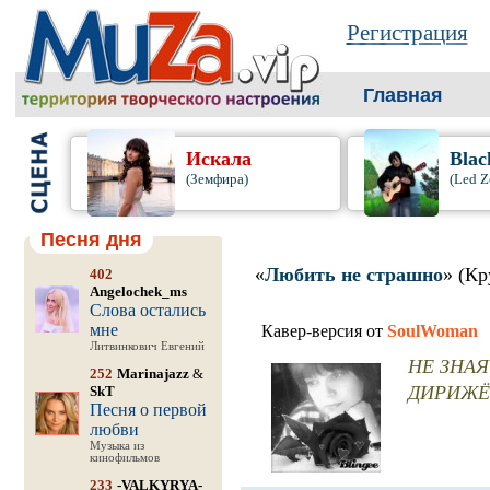
Регистрация
Главная
Искала
Blac
(Земфира)
(Led Z
Песня дня
«
Любить не страшно
» (Кр
402
Angelochek_ms
Слова остались
мне
Кавер-версия от
SoulWoman
Литвинкович Евгений
НЕ ЗНАЯ
252
Marinajazz
&
ДИРИЖЁ
SkT
Песня о первой
любви
Музыка из
кинофильмов
233
-VALKYRYA-