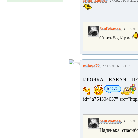
Irma_Zauber
27.08.2016 г. 21:5
,
SoulWoman
31.08.201
Спасибо, Ирма!
,
milaya72
27.08.2016 г. 21:55
ИРОЧКА КАКАЯ ПЕС
id="a754394637" src="https
,
SoulWoman
31.08.201
Наденька, спасибо