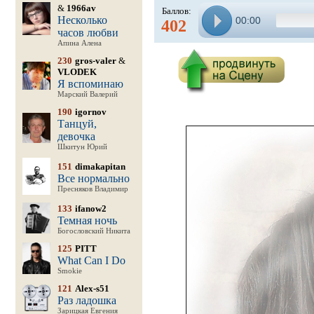
&
1966av
Баллов:
Несколько
00:00
402
часов любви
Апина Алена
230
gros-valer
&
VLODEK
Я вспоминаю
Марский Валерий
190
igornov
Танцуй,
девочка
Шкитун Юрий
151
dimakapitan
Все нормально
Пресняков Владимир
133
ifanow2
Темная ночь
Богословский Никита
125
PITT
What Can I Do
Smokie
121
Alex-s51
Раз ладошка
Зарицкая Евгения