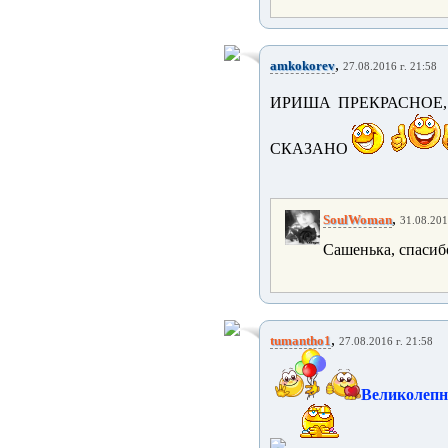
,
amkokorev
27.08.2016 г. 21:58
ИРИША ПРЕКРАСНОЕ
СКАЗАНО
,
SoulWoman
31.08.201
Сашенька, спасиб
,
tumantho1
27.08.2016 г. 21:58
Великолепн