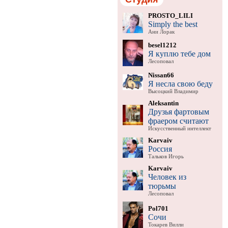
PROSTO_LILI
Simply the best
Ани Лорак
besel1212
Я куплю тебе дом
Лесоповал
Nissan66
Я несла свою беду
Высоцкий Владимир
Aleksantin
Друзья фартовым
фраером считают
Искусственный интеллект
Karvaiv
Россия
Тальков Игорь
Karvaiv
Человек из
тюрьмы
Лесоповал
Pol701
Сочи
Токарев Вилли