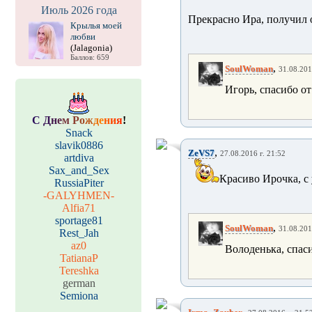
Июль 2026 года
Прекрасно Ира, получил 
Крылья моей
любви
(Jalagonia)
Баллов: 659
,
SoulWoman
31.08.201
Игорь, спасибо о
С
Д
н
е
м
Р
о
ж
д
е
н
и
я
!
Snack
slavik0886
,
ZeVS7
27.08.2016 г. 21:52
artdiva
Sax_and_Sex
Красиво Ирочка, с
RussiaPiter
-GALYHMEN-
Alfia71
sportage81
,
SoulWoman
31.08.201
Rest_Jah
az0
Володенька, спас
TatianaP
Tereshka
german
Semiona
,