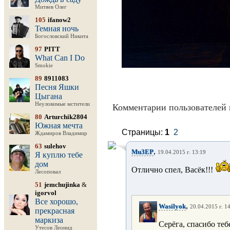
Митяев Олег
105
ifanow2
Темная ночь
Богословский Никита
97
PITT
What Can I Do
Smokie
89
8911083
Песня Яшки
Цыгана
Неуловимые мстители
Комментарии пользователей 
80
Arturchik2804
Южная мечта
Страницы:
1
2
Ждамиров Владимир
63
sulehov
,
Mu3EP
19.04.2015 г. 13:19
Я куплю тебе
дом
Отлично спел, Васёк!!!
Лесоповал
51
jemchujinka
&
igorvol
Все хорошо,
,
Wasilyok
20.04.2015 г. 1
прекрасная
маркиза
Серёга, спасибо теб
Утесов Леонид