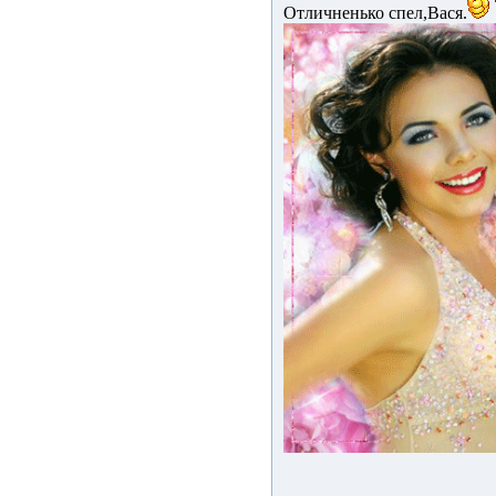
Отличненько спел,Вася.