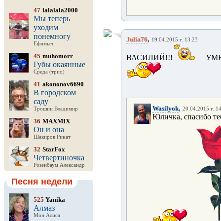
47
lalalala2000
Мы теперь
уходим
понемногу
,
Julia76
19.04.2015 г. 13:23
Ефимыч
45
muhomorr
ВАСИЛИЙ!!!
УМНИ
Губы окаянные
Среда (трио)
41
akononov6690
В городском
саду
,
Wasilyok
Трошин Владимир
20.04.2015 г. 1
Юличка, спасибо теб
36
MAXMIX
Он и она
Шакиров Ринат
32
StarFox
Четвертиночка
Розенбаум Александр
Песня недели
525
Yanika
Алмаз
Мон Алиса