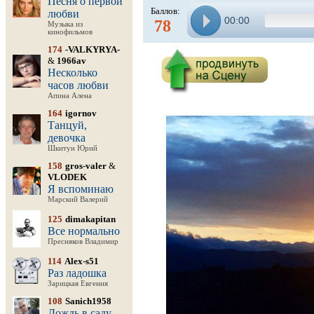
Песня о первой
Баллов:
любви
00:00
78
Музыка из
кинофильмов
174
-VALKYRYA-
&
1966av
Несколько
часов любви
Апина Алена
164
igornov
Танцуй,
девочка
Шкитун Юрий
158
gros-valer
&
VLODEK
Я вспоминаю
Марский Валерий
125
dimakapitan
Все нормально
Пресняков Владимир
114
Alex-s51
Раз ладошка
Зарицкая Евгения
108
Sanich1958
Дождь в саду