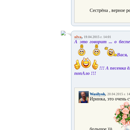
Сестрёна , верное р
,
olva
19.04.2015 г. 14:01
А это говорит ... о бес
Вася,
!!! А песенка д
попАло !!!
,
Wasilyok
20.04.2015 г. 1
Иринка, это очень с
большое )))