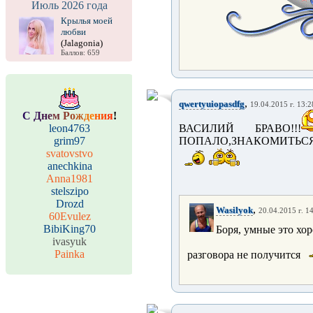
Июль 2026 года
Крылья моей
любви
(Jalagonia)
Баллов: 659
,
qwertyuiopasdfg
19.04.2015 г. 13:2
С
Д
н
е
м
Р
о
ж
д
е
н
и
я
!
leon4763
ВАСИЛИЙ БРАВО!!!
grim97
ПОПАЛО,ЗНАКОМИТЬСЯ
svatovstvo
anechkina
Anna1981
stelszipo
Drozd
,
Wasilyok
20.04.2015 г. 1
60Evulez
BibiKing70
Боря, умные это хо
ivasyuk
Painka
разговора не получится