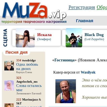
Регистрация
Обра
Главная
Искала
Black Dog
(Земфира)
(Led Zeppelin)
Песня дня
«
Гостиница
» (Новиков Алек
334
twodridge
Одна любовь
на двоих
Кавер-версия от
Wasilyok
Карпук Елена
323
Это о чём го
Angelochek_ms
потом со спо
Слова остались
мне
Литвинкович Евгений
Хорошего вых
222
Marinajazz
&
SkT