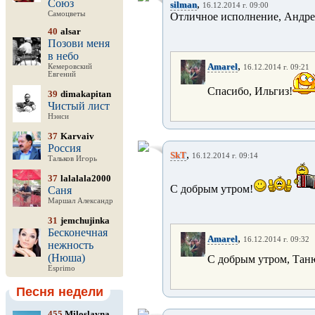
Союз
,
silman
16.12.2014 г. 09:00
Самоцветы
Отличное исполнение, Андрей
40
alsar
Позови меня
в небо
,
Amarel
Кемеровский
16.12.2014 г. 09:21
Евгений
Спасибо, Ильгиз!
39
dimakapitan
Чистый лист
Нэнси
37
Karvaiv
Россия
,
SkT
16.12.2014 г. 09:14
Тальков Игорь
37
lalalala2000
С добрым утром!
Саня
Маршал Александр
31
jemchujinka
Бесконечная
,
Amarel
16.12.2014 г. 09:32
нежность
(Нюша)
С добрым утром, Тан
Esprimo
Песня недели
455
Miloslavna