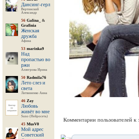
Дансинг-герл
Вертинский
Александр
56
Galina_
&
Grafinia
Женская
дружба
Афина
53
marinka9
Над
пропастью во
ржи
Аллегрова Ирина
50
Radmila76
Лето слез и
света
Литвиненко Анна
46
Zay
Любовь
живёт во мне
Suno (Нейросеть)
Комментарии пользователей к 
45
MusV0
Мой адрес
Советский