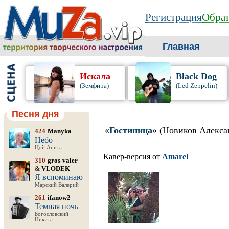
Регистрация
Обрат
Главная
Искала
Black Dog
(Земфира)
(Led Zeppelin)
Песня дня
«
Гостиница
» (Новиков Алекса
424
Manyka
Небо
Цой Анита
Кавер-версия от
Amarel
310
gros-valer
&
VLODEK
Я вспоминаю
Марский Валерий
261
ifanow2
Темная ночь
Богословский
Никита