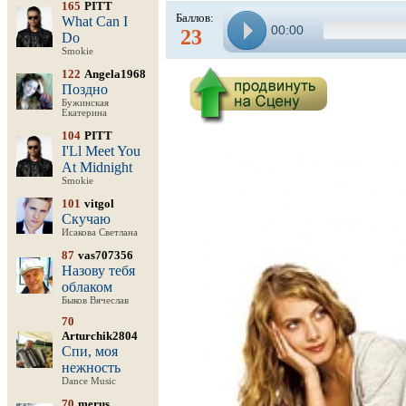
165
PITT
Баллов:
What Can I
00:00
23
Do
Smokie
122
Angela1968
Поздно
Бужинская
Екатерина
104
PITT
I'Ll Meet You
At Midnight
Smokie
101
vitgol
Скучаю
Исакова Светлана
87
vas707356
Назову тебя
облаком
Быков Вячеслав
70
Arturchik2804
Спи, моя
нежность
Dance Music
70
merus