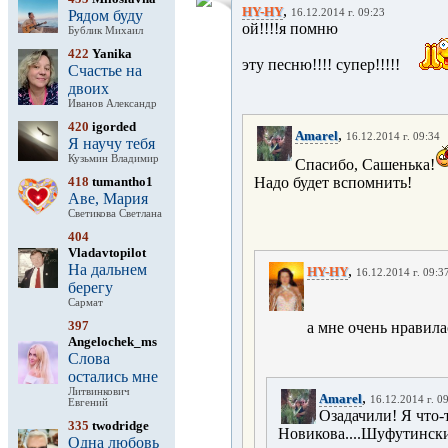
,
HY-HY
Рядом буду
16.12.2014 г. 09:23
ой!!!!я помню
Бублик Михаил
422
Yanika
эту песню!!!! супер!!!!!
Счастье на
двоих
Иванов Александр
420
igorded
,
Amarel
16.12.2014 г. 09:34
Я научу тебя
Кузьмин Владимир
Спасибо, Сашенька!
418
tumantho1
Надо будет вспомнить!
Аве, Мария
Светикова Светлана
404
Vladavtopilot
На дальнем
,
HY-HY
16.12.2014 г. 09:3
берегу
Сармат
397
а мне очень нравила
Angelochek_ms
Слова
остались мне
Литвинкович
,
Amarel
16.12.2014 г. 0
Евгений
Озадачили! Я что-
335
twodridge
Новикова....Шуфутинский
Одна любовь