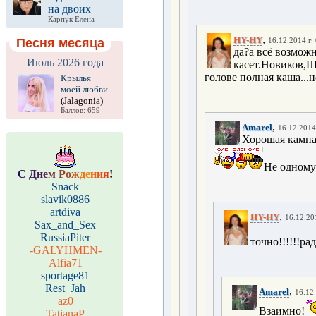
на двоих
Карпук Елена
,
HY-HY
Песня месяца
16.12.2014 г.
да?а всё возмож
Июль 2026 года
касет.Новиков,Ш
голове полная каша...н
Крылья
моей любви
(Jalagonia)
Баллов: 659
,
Amarel
16.12.2014
Хорошая кампа
Не одному
С
Д
н
е
м
Р
о
ж
д
е
н
и
я
!
Snack
slavik0886
artdiva
,
HY-HY
16.12.20
Sax_and_Sex
RussiaPiter
точно!!!!!!ра
-GALYHMEN-
Alfia71
sportage81
Rest_Jah
,
Amarel
16.12.
az0
Взаимно!
TatianaP