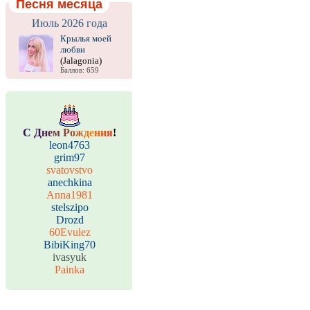
Песня месяца
Июль 2026 года
Крылья моей
любви
(Jalagonia)
Баллов: 659
С
Д
н
е
м
Р
о
ж
д
е
н
и
я
!
leon4763
grim97
svatovstvo
anechkina
Anna1981
stelszipo
Drozd
60Evulez
BibiKing70
ivasyuk
Painka