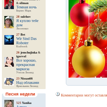
&
silman
Темная ночь
Бернес Марк
28
sulehov
Я куплю тебе
дом
Лесоповал
27
Bet
Wir Sind Das
Roboter
Kraftwerk
26
jemchujinka
&
igorvol
Все хорошо,
прекрасная
маркиза
Утесов Леонид
23
Nissan66
Над облаками
Ярмольник Леонид
Песня недели
Комментарии могут оставля
525
Yanika
Алмаз