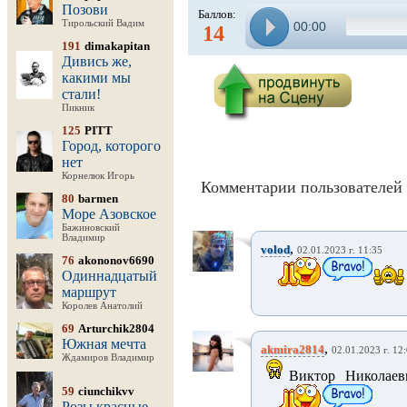
Позови
Баллов:
Тирольский Вадим
00:00
14
191
dimakapitan
Дивись же,
какими мы
стали!
Пикник
125
PITT
Город, которого
нет
Корнелюк Игорь
Комментарии пользователей 
80
barmen
Море Азовское
Бажиновский
Владимир
,
volod
02.01.2023 г. 11:35
76
akononov6690
Одиннадцатый
маршрут
Королев Анатолий
69
Arturchik2804
Южная мечта
,
akmira2814
02.01.2023 г. 12
Ждамиров Владимир
Виктор Николаев
59
ciunchikvv
Розы красные