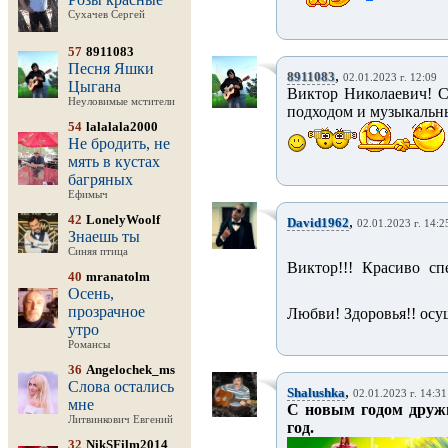
Сухачев Сергей
57
8911083
Песня Яшки
,
8911083
02.01.2023 г. 12:09
Цыгана
Виктор Николаевич! С
Неуловимые мстители
подходом и музыкальн
54
lalalala2000
Не бродить, не
мять в кустах
багряных
Ефимыч
42
LonelyWoolf
,
David1962
02.01.2023 г. 14:2
Знаешь ты
Синяя птица
Виктор!!! Красиво с
40
mranatolm
Осень,
прозрачное
Любви! Здоровья!! осу
утро
Романсы
36
Angelochek_ms
Слова остались
,
Shalushka
02.01.2023 г. 14:31
мне
С новым годом дружи
Литвинкович Евгений
год.
32
NikSFilm2014