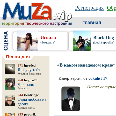
Регистрация
Обр
Главная
Искала
Black Dog
(Земфира)
(Led Zeppelin)
Песня дня
«
В каком неведомом краю
»
371
igorded
Я научу тебя
Кузьмин Владимир
Кавер-версия от
vokalist-17
260
bagira70
Доказано
После вступле
Земфира
244
twodridge
Одна любовь на
двоих
Карпук Елена
233
popurik