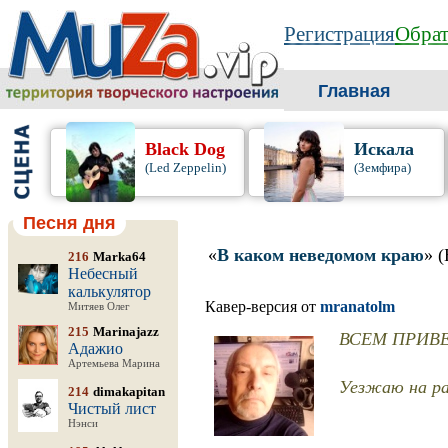
Регистрация
Обрат
Главная
Black Dog
Искала
(Led Zeppelin)
(Земфира)
Песня дня
«
В каком неведомом краю
» 
216
Marka64
Небесный
калькулятор
Кавер-версия от
mranatolm
Митяев Олег
215
Marinajazz
ВСЕМ ПРИВЕТ
Адажио
Артемьева Марина
Уезжаю на ра
214
dimakapitan
Чистый лист
Нэнси