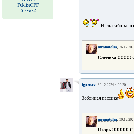
FeklistOFF
Slava72
И спасибо за п
,
mranatolm
26.12.202
Оленька !!!!!!!!!
,
igornav
30.12.2024 г. 00:20
Забойная песенка
,
mranatolm
30.12.202
Игорь !!!!!!!!!!! 