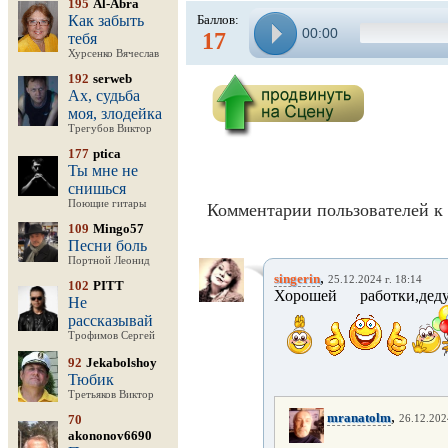
195
Al-Abra
Как забыть
Баллов:
00:00
17
тебя
Хурсенко Вячеслав
192
serweb
Ах, судьба
моя, злодейка
Трегубов Виктор
177
ptica
Ты мне не
снишься
Поющие гитары
Комментарии пользователей к 
109
Mingo57
Песни боль
Портной Леонид
,
singerin
25.12.2024 г. 18:14
102
PITT
Хорошей работки,деду
Не
рассказывай
Трофимов Сергей
92
Jekabolshoy
Тюбик
Третьяков Виктор
,
mranatolm
70
26.12.202
akononov6690