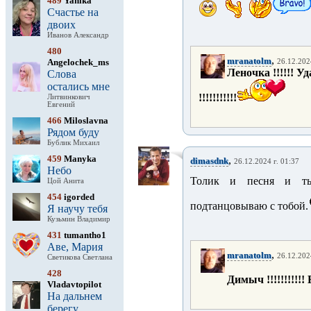
489
Yanika
Счастье на
двоих
Иванов Александр
480
,
mranatolm
Angelochek_ms
26.12.202
Леночка !!!!!! У
Слова
остались мне
!!!!!!!!!!!
Литвинкович
Евгений
466
Miloslavna
Рядом буду
Бублик Михаил
459
Manyka
,
dimasdnk
26.12.2024 г. 01:37
Небо
Толик и песня и т
Цой Анита
454
igorded
подтанцовываю с тобой.
Я научу тебя
Кузьмин Владимир
431
tumantho1
Аве, Мария
,
mranatolm
26.12.202
Светикова Светлана
428
Димыч !!!!!!!!!!!
Vladavtopilot
На дальнем
берегу