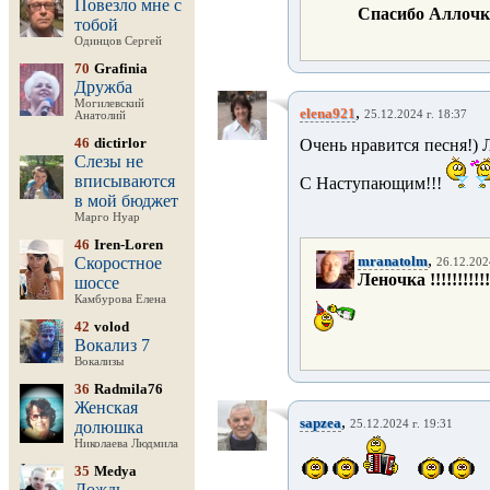
Повезло мне с
Спасибо Аллочка !
тобой
Одинцов Сергей
70
Grafinia
Дружба
Могилевский
,
elena921
25.12.2024 г. 18:37
Анатолий
46
dictirlor
Очень нравится песня!) 
Слезы не
вписываются
С Наступающим!!!
в мой бюджет
Марго Нуар
46
Iren-Loren
,
mranatolm
Скоростное
26.12.202
Леночка !!!!!!!!!
шоссе
Камбурова Елена
42
volod
Вокализ 7
Вокализы
36
Radmila76
Женская
,
sapzea
долюшка
25.12.2024 г. 19:31
Николаева Людмила
35
Medya
Дождь