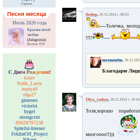
Сармат
Песня месяца
,
liudap
26.12.2024 г. 08:53
Июль 2026 года
----Толечка, моло
Крылья моей
любви
!!!!
----
(Jalagonia)
Баллов: 659
,
mranatolm
26.12.202
Благодарю Людочка
С
Д
н
е
м
Р
о
ж
д
е
н
и
я
!
kulav
Natik_Laren
mariya9
olga27
,
Olya_radost
gimenes
26.12.2024 г. 10:16
victorist
Толя,хорошо поработать
bygel
strongcent
89028797238
Spiteful-listener
FeklistOff_Project
многоооо!!)))
Nikem