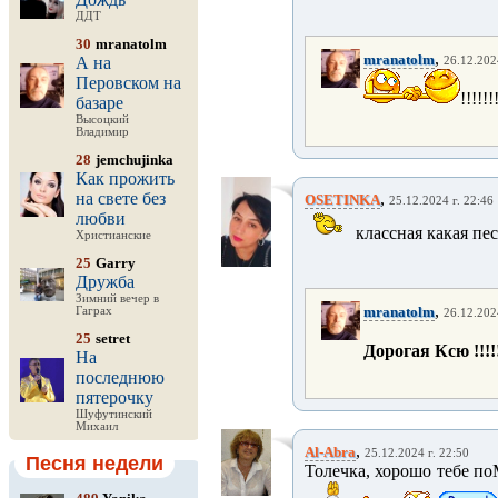
ДДТ
30
mranatolm
,
mranatolm
А на
26.12.202
Перовском на
!!!!!!
базаре
Высоцкий
Владимир
28
jemchujinka
Как прожить
на свете без
,
OSETINKA
25.12.2024 г. 22:46
любви
классная какая пес
Христианские
25
Garry
Дружба
Зимний вечер в
,
mranatolm
Гаграх
26.12.202
25
setret
Дорогая Ксю !!!!!!
На
последнюю
пятерочку
Шуфутинский
Михаил
,
Al-Abra
25.12.2024 г. 22:50
Песня недели
Толечка, хорошо тебе по