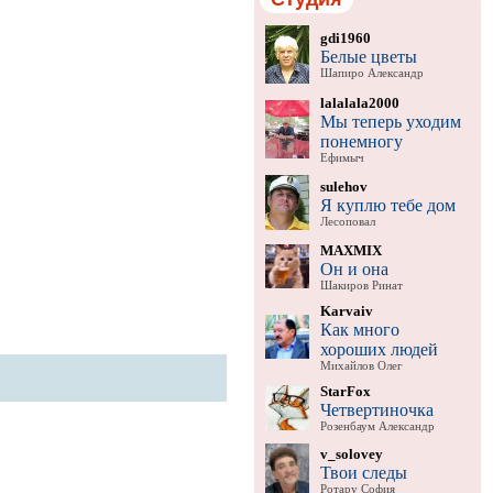
gdi1960
Белые цветы
Шапиро Александр
lalalala2000
Мы теперь уходим
понемногу
Ефимыч
sulehov
Я куплю тебе дом
Лесоповал
MAXMIX
Он и она
Шакиров Ринат
Karvaiv
Как много
хороших людей
Михайлов Олег
StarFox
Четвертиночка
Розенбаум Александр
v_solovey
Твои следы
Ротару София