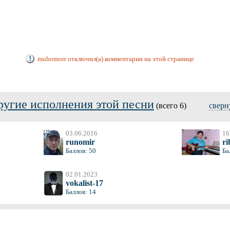
muhomorr отключил(а) комментарии на этой странице
ругие исполнения этой песни
(всего 6)
сверн
03.06.2016
16
runomir
ri
Баллов: 50
Ба
02.01.2023
vokalist-17
Баллов: 14