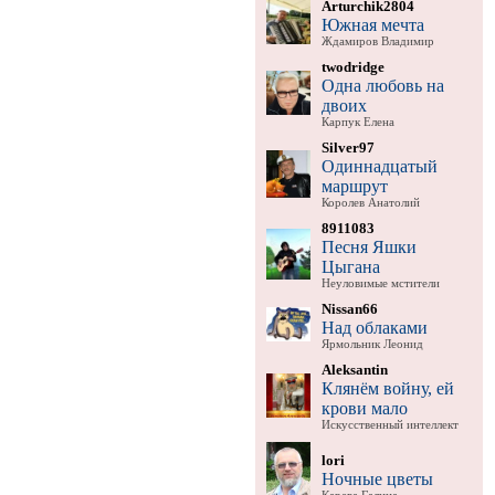
Arturchik2804
Южная мечта
Ждамиров Владимир
twodridge
Одна любовь на
двоих
Карпук Елена
Silver97
Одиннадцатый
маршрут
Королев Анатолий
8911083
Песня Яшки
Цыгана
Неуловимые мстители
Nissan66
Над облаками
Ярмольник Леонид
Aleksantin
Клянём войну, ей
крови мало
Искусственный интеллект
lori
Ночные цветы