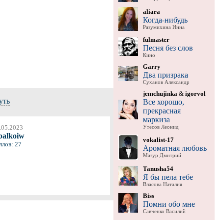
aliara
Когда-нибудь
Разумихина Инна
fulmaster
Песня без слов
Кино
Garry
Два призрака
Суханов Александр
jemchujinka
&
igorvol
уть
Все хорошо,
прекрасная
маркиза
.05.2023
Утесов Леонид
balkoiw
vokalist-17
ллов: 27
Ароматная любовь
Мазур Дмитрий
Tanusha54
Я бы пела тебе
Власова Наталия
Biss
Помни обо мне
Савченко Василий