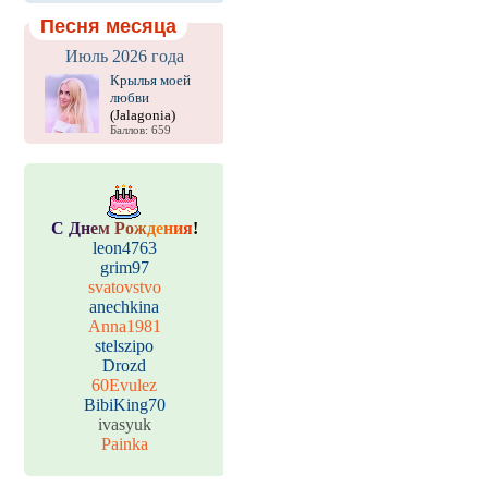
Песня месяца
Июль 2026 года
Крылья моей
любви
(Jalagonia)
Баллов: 659
С
Д
н
е
м
Р
о
ж
д
е
н
и
я
!
leon4763
grim97
svatovstvo
anechkina
Anna1981
stelszipo
Drozd
60Evulez
BibiKing70
ivasyuk
Painka