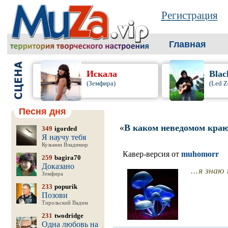
Регистрация
Главная
Искала
Blac
(Земфира)
(Led Z
Песня дня
«
В каком неведомом кра
349
igorded
Я научу тебя
Кузьмин Владимир
Кавер-версия от
muhomorr
259
bagira70
Доказано
...я знаю
Земфира
233
popurik
Позови
Тирольский Вадим
231
twodridge
Одна любовь на