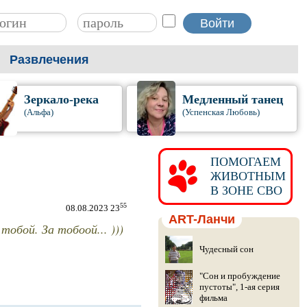
Развлечения
Зеркало-река
Медленный танец
(Альфа)
(Успенская Любовь)
ПОМОГАЕМ
ЖИВОТНЫМ
В ЗОНЕ СВО
55
08.08.2023 23
ART-Ланчи
тобой. За тобоой... )))
Чудесный сон
"Сон и пробуждение
пустоты", 1-ая серия
фильма