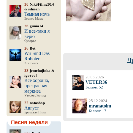
30
NikSFilm2014
&
silman
Темная ночь
Бернес Марк
26
gunia14
И все-таки я
верю
Сузорье
26
Bet
Wir Sind Das
Roboter
Д
Kraftwerk
23
jemchujinka
&
igorvol
20.05.2026
Все хорошо,
VETER36
прекрасная
Баллов: 52
маркиза
Утесов Леонид
25.12.2024
22
natashap
mranatolm
Август
Баллов: 17
Бродская Нина
Песня недели