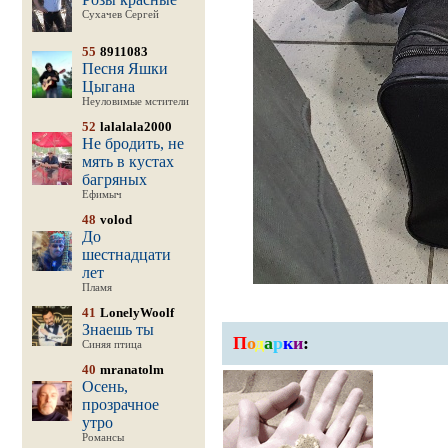
Сухачев Сергей
55
8911083
Песня Яшки
Цыгана
Неуловимые мстители
52
lalalala2000
Не бродить, не
мять в кустах
багряных
Ефимыч
48
volod
До
шестнадцати
лет
Пламя
41
LonelyWoolf
Знаешь ты
П
о
д
а
р
к
и
:
Синяя птица
40
mranatolm
Осень,
прозрачное
утро
Романсы