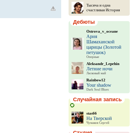
Тысяча и одна
счастливая История
Дебюты
Ostrova_v_oceane
Ария
Шамаханской
царицы (Золотой
петушок)
Оперные
Aleksandr_Lepehin
Летние ночи
Ласковый май
Rainbow12
Your shadow
Dark Soul Blues
Случайная запись
stas66
На Тверской
Чумаков Сергей
Студия