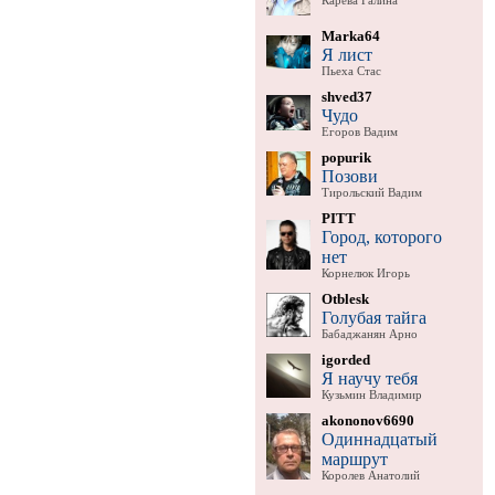
Карева Галина
Marka64
Я лист
Пьеха Стас
shved37
Чудо
Егоров Вадим
popurik
Позови
Тирольский Вадим
PITT
Город, которого
нет
Корнелюк Игорь
Otblesk
Голубая тайга
Бабаджанян Арно
igorded
Я научу тебя
Кузьмин Владимир
akononov6690
Одиннадцатый
маршрут
Королев Анатолий