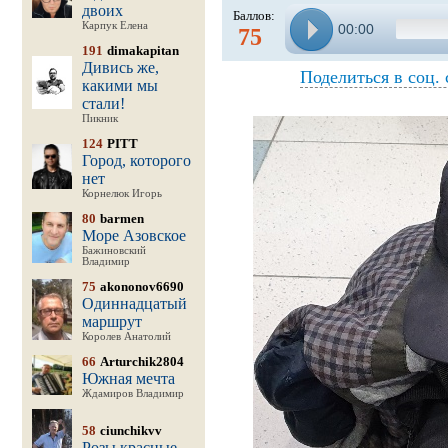
двоих
Баллов:
Карпук Елена
00:00
75
191
dimakapitan
Дивись же,
Поделиться в соц. 
какими мы
стали!
Пикник
124
PITT
Город, которого
нет
Корнелюк Игорь
80
barmen
Море Азовское
Бажиновский
Владимир
75
akononov6690
Одиннадцатый
маршрут
Королев Анатолий
66
Arturchik2804
Южная мечта
Ждамиров Владимир
58
ciunchikvv
Розы красные