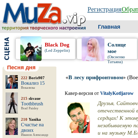
Регистрация
Обрат
Главная
Black Dog
Солнце
(Led Zeppelin)
мое
(Овсиенко
Татьяна)
Песня дня
«
В лесу прифронтовом
» (Во
222
Boris907
Вокализ 15
Вокализы
Кавер-версия от
VitalyKotljarow
215
skvaue
Друзья, Сайтовч
Toothbrush
Brad Paisley
отечественной 
сердцах! К это
210
Yanika
незабываемую п
Счастье на
двоих
и на музыку М.Б
Иванов Александр