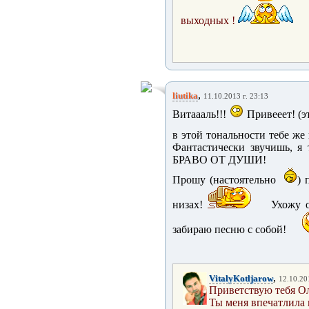
выходных !
,
liutika
11.10.2013 г. 23:13
Витаааль!!!
Привееет! (эт
в этой тональности тебе же
Фантастически звучишь, я
БРАВО ОТ ДУШИ!
Прошу (настоятельно
) 
низах!
Ухожу о
забираю песню с собой!
,
VitalyKotljarow
12.10.20
Приветствую тебя Ол
Ты меня впечатлила 