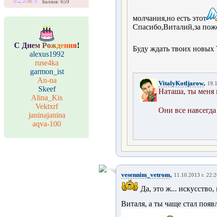
Баллов: 659
молчания,но есть этот
Спасибо,Виталий,за поже
С
Д
н
е
м
Р
о
ж
д
е
н
и
я
!
Буду ждать твоих новых
alexus1992
ruse4ka
garmon_ist
An-na
,
VitalyKotljarow
19.1
Skeef
Наташа, ты меня 
Alina_Kis
Vektxrf
Они все навсе
гд
а
janinajanina
aqva-100
,
vesennim_vetrom
11.10.2013 г. 22:
Да, это ж... искусство,
Виталя, а ты чаще стал появл