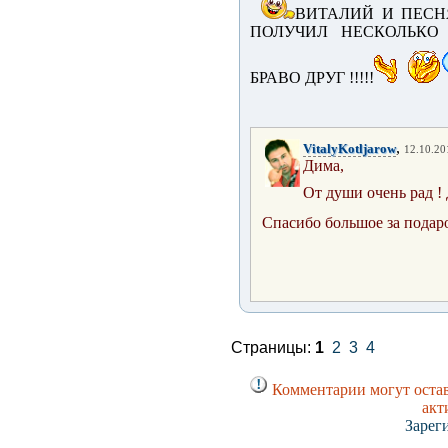
ВИТАЛИЙ И ПЕСН
ПОЛУЧИЛ НЕСКОЛЬКО 
БРАВО ДРУГ !!!!!
,
VitalyKotljarow
12.10.20
Дима,
От души очень рад !
Спасибо большое за подар
Страницы:
1
2
3
4
Комментарии могут остав
акт
Зарег