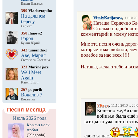
Влади Наталья
399
Vladavtopilot
На дальнем
,
VitalyKotljarow
11.10.20
берегу
Наташа Сердечно Бла
Сармат
Столько подробносте
350
ifanow2
комментарий к моему исп
Город
Кукин Юрий
Мне эта песня очень доро
которые тоже любили, мечт
342
tumantho1
полебое за нас всех !!!!
Аве, Мария
Светикова Светлана
Наташа, желаю тебе и всем
323
Marinajazz
Well Meet
Again
Karen Elson
267
popurik
Вокализ 7
Вокализы
,
Vltava
11.10.2013 г. 23:
Песня месяца
Конечно же,Витали
войны,а была ещё 
Июль 2026 года
всех,кого уже нет на это
Крылья моей
любви
(Jalagonia)
свою за нас.