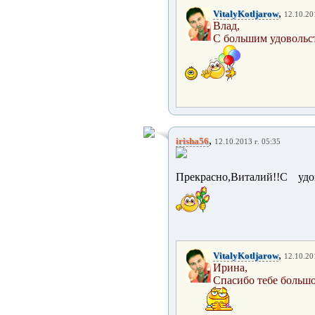
,
VitalyKotljarow
12.10.20
Влад,
С большим удовольст
,
irisha56
12.10.2013 г. 05:35
Прекрасно,Виталий!!С уд
,
VitalyKotljarow
12.10.20
Ирина,
Спасибо тебе большо