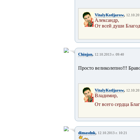
,
VitalyKotljarow
12.10.20
Александр,
От всей души Благод
,
Chinjan
12.10.2013 г. 09:40
Просто великолепно!!! Браво
,
VitalyKotljarow
12.10.20
Владимир,
От всего сердца Бла
,
dimasdnk
12.10.2013 г. 10:21