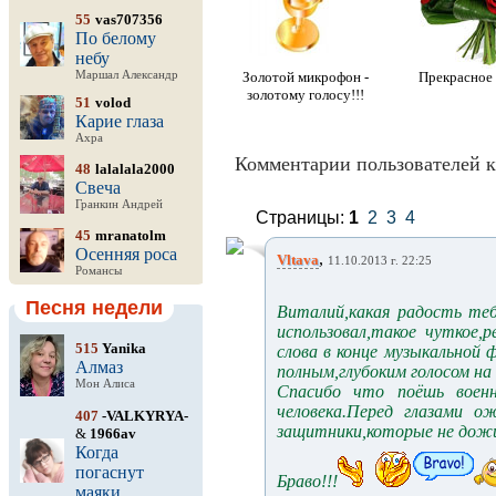
55
vas707356
По белому
небу
Маршал Александр
Золотой микрофон -
Прекрасное
золотому голосу!!!
51
volod
Карие глаза
Ахра
Комментарии пользователей к
48
lalalala2000
Свеча
Гранкин Андрей
Страницы:
1
2
3
4
45
mranatolm
Осенняя роса
,
Vltava
11.10.2013 г. 22:25
Романсы
Песня недели
Виталий,какая радость те
использовал,такое чуткое,
515
Yanika
слова в конце музыкальной 
Алмаз
полным,глубоким голосом на
Мон Алиса
Спасибо что поёшь военн
человека.Перед глазами о
407
-VALKYRYA-
защитники,которые не дож
&
1966av
Когда
погаснут
Браво!!!
маяки