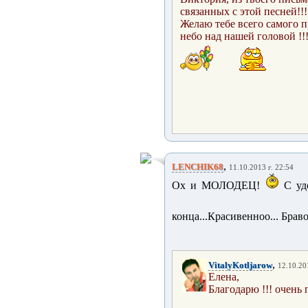
связанных с этой песней!!!
Желаю тебе всего самого 
небо над нашей головой !!!
,
LENCHIK68
11.10.2013 г. 22:54
Ох и МОЛОДЕЦ!
С удо
конца...Красивенноо... Брав
,
VitalyKotljarow
12.10.20
Елена,
Благодарю !!! очень 