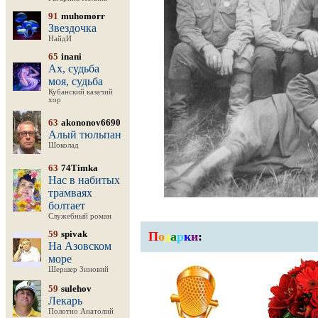
91
muhomorr
Звездочка
НайдИ
65
inani
Ах, судьба
моя, судьба
Кубанский казачий
хор
63
akononov6690
Алый тюльпан
Шоколад
63
74Timka
Нас в набитых
трамваях
болтает
Служебный роман
59
spivak
П
о
д
а
р
к
и
:
На Азовском
море
Шершер Зиновий
59
sulehov
Лекарь
Полотно Анатолий