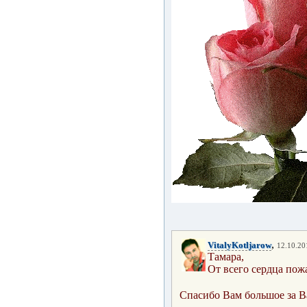
,
VitalyKotljarow
12.10.20
Тамара,
От всего сердца пож
Спасибо Вам большое за В