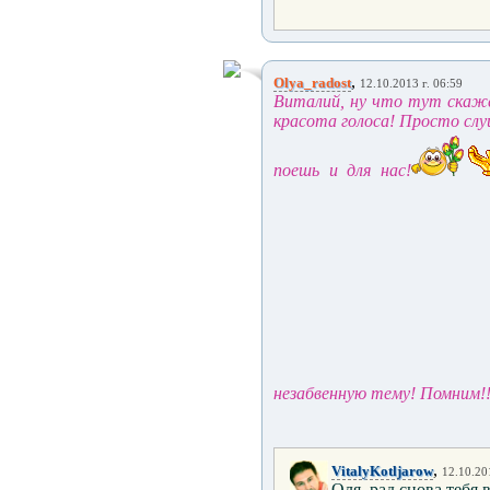
,
Olya_radost
12.10.2013 г. 06:59
Виталий, ну что тут скаже
красота голоса! Просто сл
поешь и для нас!
незабвенную тему! Помним!!!
,
VitalyKotljarow
12.10.20
Оля, рад сновa тебя в