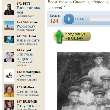
Всем желаю Счастья, здоровья, 
172
PITT
головой !
Единственная
моя
Баллов:
Газманов Олег
00:00
324
153
Miloslavna
Рядом буду
Бублик Михаил
147
Marka64
Как мне быть
Серов Александр
143
vitgol
Эти глаза
напротив
Ободзинский
Валерий
132
dimakapitan
Скрипач
Кобяков Аркадий
123
Al-Abra
Светит луна
Хурсенко Вячеслав
107
RUSSMIR
Отпусти меня
Гагарина Полина