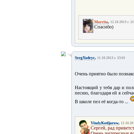
,
Marrita
12.10.2013 г. 2
Спасибо)
,
SergYadryc
11.10.2013 г. 23:01
Очень приятно было познак
Настоящий у тебя дар и пол
песню, благодаря ей я сейч
В школе пел её когда-то ...
,
VitalyKotljarow
12.10.20
Сергей, рад приветст
Очень интересные в