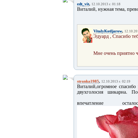
,
edt_vit
12.10.2013 г. 01:18
Виталий, нужная тема, прев
,
VitalyKotljarow
12.10.20
Эдуард , Спасибо теб
Мне очень приятно чт
,
stranka1985
12.10.2013 г. 02:19
Виталий,огромное спасибо 
двухголосия шикарна. По
впечатление оста