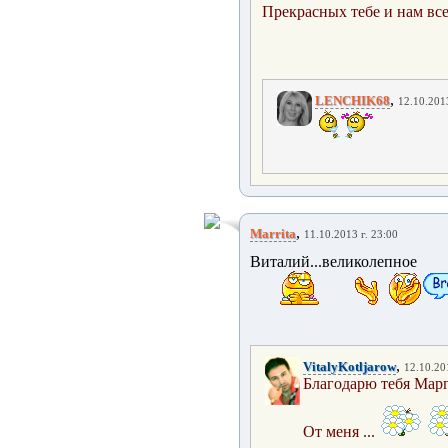
Прекрасных тебе и нам вс
,
LENCHIK68
12.10.2013
,
Marrita
11.10.2013 г. 23:00
Виталий...великолепное и
,
VitalyKotljarow
12.10.20
Благодарю тебя Марга
От меня ...