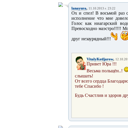
,
lanayura
11.10.2013 г. 23:22
Ох и спел! В восьмой раз 
исполнение что мне довело
Голос как ниагарский водо
Превосходно маэстро!!!!! М
друг незаурядный!!!
,
VitalyKotljarow
12.10.20
Привет Юра !!!
Весьма польщён..!
слышать!
От всего сердца Благодарю
тебе Спасибо !
Будь Счастлив и здоров дру