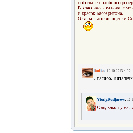
побольше подобного репер
В классическом вокале мо
и красок Басбаритона.
Оля, за высокие оце
нки Сп
,
liutika
12.10.2013 г. 09:
Спасибо, Виталечк
,
VitalyKotljarow
12.1
Оля, какой у на