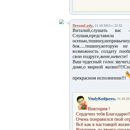
,
DreamLady
11.10.2013 г. 22:32
Виталий,слушать вас -
Слушая,представил
осенью,тишину,непривы
боя.....тишину,которую 
возможность солдату пооб
свои подруге,жене,невесте!
Ваш чудесный голос звучит
доме,о мирной жизни!!!!Сп
прекрасном исполнении!!!
,
VitalyKotljarow
11.10.20
Виктория !
Сердечно тебя Благодарю!!
Очень понравился твой от
Всё как в настоящей жизни 
Виктория, из тв
оего письм