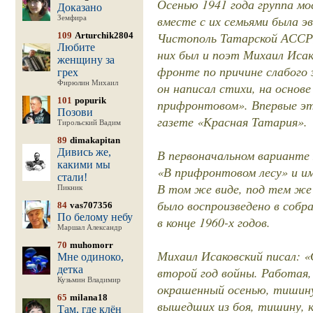
Осенью 1941 года группа мо
Доказано
вместе с их семьями была э
Земфира
Чистополь Татарской АССР,
109
Arturchik2804
Любите
них был и поэт Михаил Исак
женщину за
фронте по причине слабого з
грех
Фирюлин Михаил
он написал стихи, на основ
101
popurik
прифронтовом». Впервые эт
Позови
газете «Красная Татария».
Тирольский Вадим
89
dimakapitan
Дивись же,
В первоначальном варианте
какими мы
«В прифронтовом лесу» и им
стали!
В том же виде, под тем же
Пикник
было воспроизведено в собр
84
vas707356
По белому небу
в конце 1960-х годов.
Маршал Александр
70
muhomorr
Михаил Исаковский писал: «
Мне одиноко,
детка
второй год войны. Работая,
Кузьмин Владимир
окрашенный осенью, тишину
65
milana18
вышедших из боя, тишину, 
Там, где клён