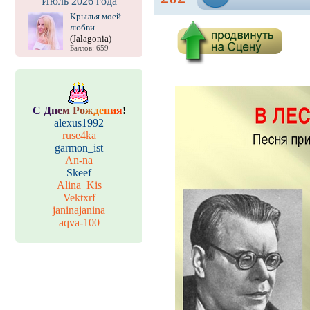
Июль 2026 года
Крылья моей
любви
(Jalagonia)
Баллов: 659
С
Д
н
е
м
Р
о
ж
д
е
н
и
я
!
alexus1992
ruse4ka
garmon_ist
An-na
Skeef
Alina_Kis
Vektxrf
janinajanina
aqva-100