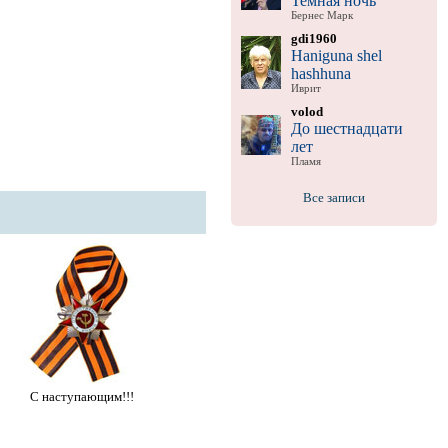
Темная ночь
Бернес Марк
gdi1960
Haniguna shel
hashhuna
Иврит
volod
До шестнадцати
лет
Пламя
Все записи
С наступающим!!!