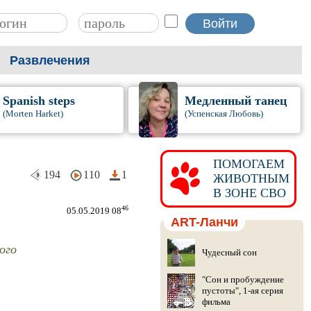
Развлечения
Spanish steps
Медленный танец
(Morten Harket)
(Успенская Любовь)
ПОМОГАЕМ
194
110
1
ЖИВОТНЫМ
В ЗОНЕ СВО
46
05.05.2019 08
ART-Ланчи
ого
Чудесный сон
"Сон и пробуждение
пустоты", 1-ая серия
фильма