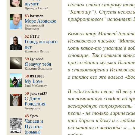
Послал стихи старому това
шумит
Дроздов Сергей
"Катюшу“). Спустя нескольк
63
barmen
прифронтовом“ исполняет 
Море Азовское
Бажиновский
Владимир
Композитор Матвей Блантер
62
PITT
Исаковского письмо: "Матве
Город, которого
хоть какое-то участие в во
нет
Корнелюк Игорь
стоящие. Так появился валь
59
igorded
при создании музыки Блант
Я научу тебя
в стихотворении Исаковског
Кузьмин Владимир
а также его же вальса «Во
58
8911083
My Love
Paul McCartney
В годы войны песня «В лес
50
jukovai37
воспоминаниях солдат во вр
С Днем
Рождения
всенародную популярность. 
Авторские
песни - не только лирически
45
Spev
что дорога к дому и к люби
Чапаев и
испытания и невзгоды: «… и
Пустота
(роман)
войну».