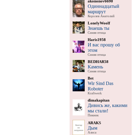
akononov6690
Одиннадцатый
маршрут
Королев Анатолий
LonelyWoolf
Знаешь ты
Синяя птица
Haris1958
И вас прошу об
этом
Синяя птица
BEDHAR58
Камень
Синяя птица
Bet
Wir Sind Das
Roboter
Kraftwerk
dimakapitan
Дивись же, какими
мы стали!
Пикник
ARAKS
Дым
Алиса