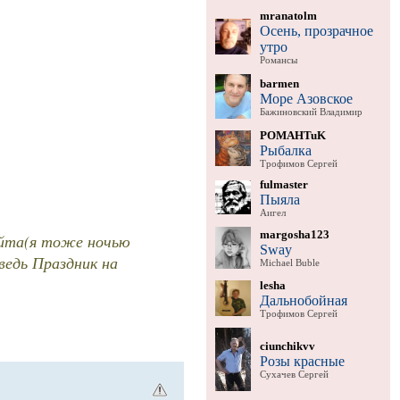
mranatolm
Осень, прозрачное
утро
Романсы
barmen
Море Азовское
Бажиновский Владимир
POMAHTuK
Рыбалка
Трофимов Сергей
fulmaster
Пыяла
Аигел
margosha123
айта(я тоже ночью
Sway
ведь Праздник на
Michael Buble
lesha
Дальнобойная
Трофимов Сергей
ciunchikvv
Розы красные
Сухачев Сергей