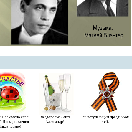
! Прекрасно спел!
За здоровье Сайта,
с наступающим праздником
С Днем рождения
Александр!!!
тебя
кса! Браво!