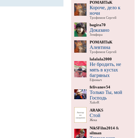
POMAHTuK
Короче, дело к
ночи
Трофимов Сергей
bagira70
Доказано
Земфира
POMAHTuK
Алевтина
Трофимов Сергей
lalalala2000
Не бродить, не
мять в кустах
багряных
Ефимыч
felivanov54
Только Ты, мой
Господь
XakeR
ARAKS
Стой
Жека
NikSFilm2014
&
silman