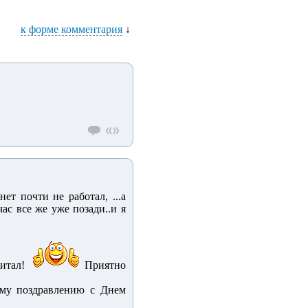
к форме комментария
↓
ет почти не работал, ...а
час все же уже позади..и я
читал!
Приятно
му поздравлению с Днем