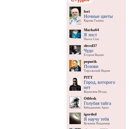
lori
Ночные цветы
Карева Галина
Marka64
Я лист
Пьеха Стас
shved37
Чудо
Егоров Вадим
popurik
Позови
Тирольский Вадим
PITT
Город, которого
нет
Корнелюк Игорь
Otblesk
Голубая тайга
Бабаджанян Арно
igorded
Я научу тебя
Кузьмин Владимир