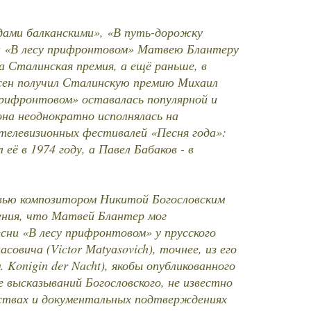
здами балканскими», «В путь-дорожку
и «В лесу прифронтовом» Матвею Блантеру
а Сталинская премия, а ещё раньше, в
есен получил Сталинскую премию Михаил
прифронтовом» оставалась популярной и
она неоднократно исполнялась на
телевизионных фестивалей «Песня года»:
её в 1974 году, а Павел Бабаков - в
рвью композитором Никитой Богословским
ния, что Матвей Блантер мог
сни «В лесу прифронтовом» у прусского
овича (Victor Маtуаsovich), точнее, из его
. Konigin der Nacht), якобы опубликованного
е высказываний Богословского, не известно
ьствах и документальных подтверждениях