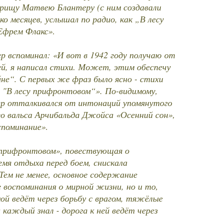
рищу Матвею Блантеру (с ним создавали
о месяцев, услышал по радио, как „В лесу
Ефрем Флакс».
 вспоминал: «И вот в 1942 году получаю от
й, я написал стихи. Может, этим обеспечу
йне“. С первых же фраз было ясно - стихи
с "В лесу прифронтовом“». По-видимому,
ер отталкивался от интонаций упомянутого
о вальса Арчибальда Джойса «Осенний сон»,
споминание».
у прифронтовом», повествующая о
емя отдыха перед боем, снискала
Тем не менее, основное содержание
е воспоминания о мирной жизни, но и то,
мой ведёт через борьбу с врагом, тяжёлые
 каждый знал - дорога к ней ведёт через