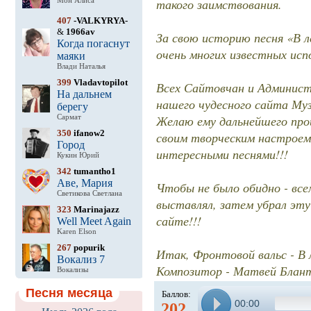
такого заимствования.
Мон Алиса
407
-VALKYRYA-
&
1966av
За свою историю песня «В л
Когда погаснут
очень многих известных исп
маяки
Влади Наталья
399
Vladavtopilot
Всех Сайтовчан и Админис
На дальнем
нашего чудесного сайта МузМ
берегу
Желаю ему дальнейшего про
Сармат
350
ifanow2
своим творческим настроем
Город
интересными песнями!!!
Кукин Юрий
342
tumantho1
Аве, Мария
Чтобы не было обидно - вс
Светикова Светлана
выставлял, затем убрал эту
323
Marinajazz
сайте!!!
Well Meet Again
Karen Elson
267
popurik
Итак, Фронтовой вальс - В 
Вокализ 7
Композитор - Матвей Блант
Вокализы
Песня месяца
Баллов:
00:00
202