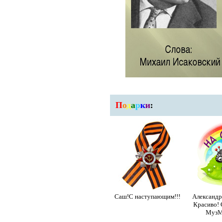
П
о
д
а
р
к
и
:
Саш!С наступающим!!!
Александр
Красиво! 
МузМи