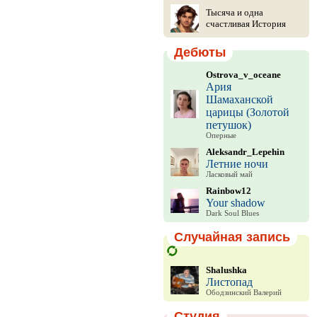
Тысяча и одна
счастливая История
Дебюты
Ostrova_v_oceane
Ария
Шамаханской
царицы (Золотой
петушок)
Оперные
Aleksandr_Lepehin
Летние ночи
Ласковый май
Rainbow12
Your shadow
Dark Soul Blues
Случайная запись
Shalushka
Листопад
Ободзинский Валерий
Студия