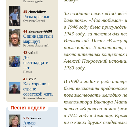
Разные судьбы
45
ciunchikvv
За создание песен «Под звё
Розы красные
дальнюю», «Моя любимая» 
Сухачев Сергей
в 1946 году была присужден
44
akononov6690
1943 году, за тексты для п
Одиннадцатый
Исаковский. Песня «В лесу 
маршрут
после войны. В частности, 
Королев Анатолий
42
volod
заключительных концертах 
До
Алексей Покровский исполнил 
шестнадцати
1980 году.
лет
Пламя
41
VYP
В 1990-х годах в ряде инте
Как хорошо в
были высказаны предположе
стране
позаимствовать мелодию пе
советской жить
Кочетков Михаил
композитора Виктора Матиас
Песня недели
вальса «Королева ночи» (нем
в 1925 году в Хемнице. Кром
515
Yanika
ни о каких других свидетел
Алмаз