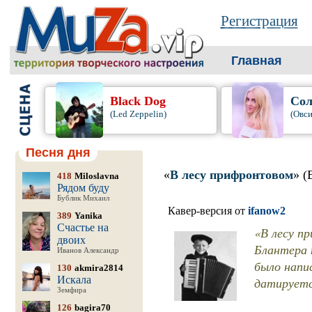
Регистрация
Главная
Black Dog
Сол
(Led Zeppelin)
(Овси
Песня дня
«
В лесу прифронтовом
» (
418
Miloslavna
Рядом буду
Бублик Михаил
Кавер-версия от
ifanow2
389
Yanika
Счастье на
«В лесу п
двоих
Блантера 
Иванов Александр
было напис
130
akmira2814
Искала
датируетс
Земфира
126
bagira70