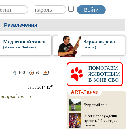
Развлечения
Медленный танец
Зеркало-река
(Успенская Любовь)
(Альфа)
ПОМОГАЕМ
160
59
9
ЖИВОТНЫМ
В ЗОНЕ СВО
48
03.05.2014 12
ART-Ланчи
который так и
Чудесный сон
"Сон и пробуждение
пустоты", 1-ая серия
фильма