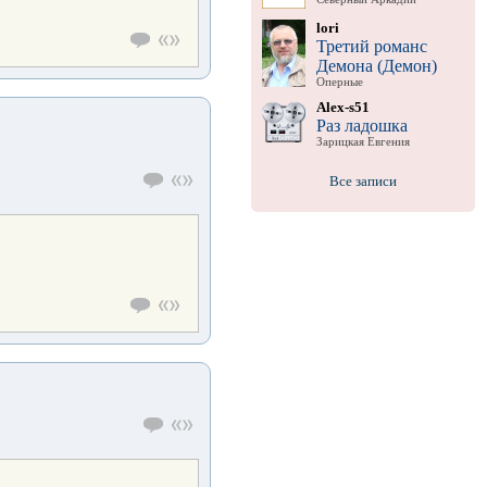
lori
Третий романс
Демона (Демон)
Оперные
Alex-s51
Раз ладошка
Зарицкая Евгения
Все записи