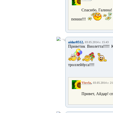
Спасибо, Галина!
пении!!!
,
aidar0512
03.05.2014 г. 15:43
Приветик Виолетта!!!!! Кл
троллейбуса!!!!
,
Viovla
03.05.2014 г. 21
Привет, Айдар! сп