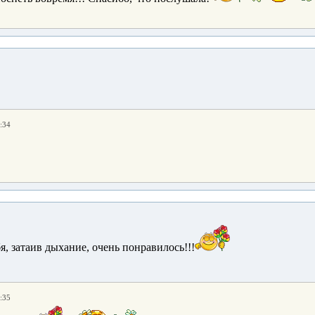
:34
я, затаив дыхание, очень понравилось!!!
:35