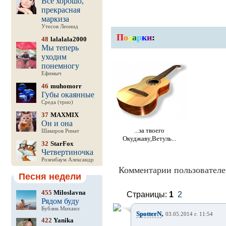
Все хорошо,
прекрасная
маркиза
Утесов Леонид
П
о
д
а
р
к
и
:
48
lalalala2000
Мы теперь
уходим
понемногу
Ефимыч
46
muhomorr
Губы окаянные
Среда (трио)
37
MAXMIX
Он и она
...за твоего
Шакиров Ринат
Окуджаву,Ветуль...
32
StarFox
Четвертиночка
Розенбаум Александр
Комментарии пользователе
Песня недели
455
Miloslavna
Страницы:
1
2
Рядом буду
Бублик Михаил
,
SpotterN
03.05.2014 г. 11:54
422
Yanika