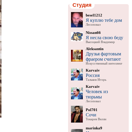
Студия
besel1212
Я куплю тебе дом
Лесоповал
Nissan66
Я несла свою беду
Высоцкий Владимир
Aleksantin
Друзья фартовым
фраером считают
Искусственный интеллект
Karvaiv
Россия
Тальков Игорь
Karvaiv
Человек из
тюрьмы
Лесоповал
Pol701
Сочи
Токарев Вилли
marinka9