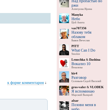
Над пропастью во
ржи
Аллегрова Ирина
Manyka
Небо
Цой Анита
vas707356
Назову тебя
облаком
Быков Вячеслав
PITT
What Can I Do
Smokie
Lenochka
&
Dashina
Вокализ 10
Вокализы
kir4
Разговор
Соловьев-Седой Василий
к форме комментария
↓
gros-valer
&
VLODEK
Я вспоминаю
Марский Валерий
alsar
Позови меня в
небо