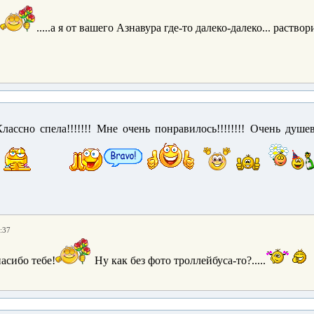
.....а я от вашего Азнавура где-то далеко-далеко... раство
ассно спела!!!!!!! Мне очень понравилось!!!!!!!! Очень душевно!
:37
асибо тебе!
Ну как без фото троллейбуса-то?.....