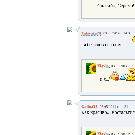
Спасибо, Сережа!
,
Tatjanka70
03.05.2014 г. 14:30
..я без слов сегодня........
,
Viovla
03.05.2014 г. 21
..и я...
,
Galina52
03.05.2014 г. 14:34
Как красиво... ностальг
,
Viovla
03.05.2014 г. 21