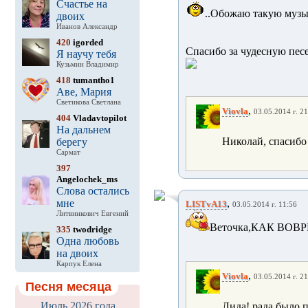
Счастье на
..Обожаю такую музык
двоих
Иванов Александр
420
igorded
Спасибо за чудесную песе
Я научу тебя
Кузьмин Владимир
418
tumantho1
Аве, Мария
Светикова Светлана
,
Viovla
03.05.2014 г. 21
404
Vladavtopilot
На дальнем
Николай, спасибо 
берегу
Сармат
397
Angelochek_ms
Слова остались
мне
,
LISTvA13
03.05.2014 г. 11:56
Литвинкович Евгений
Веточка,КАК ВОВ
335
twodridge
Одна любовь
на двоих
Карпук Елена
,
Viovla
03.05.2014 г. 21
Песня месяца
Июль 2026 года
Лида! рада было п