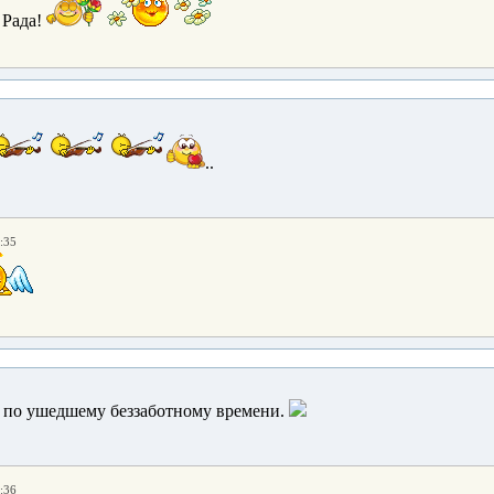
 Рада!
..
:35
ия по ушедшему беззаботному времени.
:36