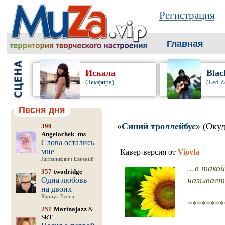
Регистрация
Главная
Искала
Blac
(Земфира)
(Led Z
Песня дня
«
Синий троллейбус
» (Окуд
399
Angelochek_ms
Слова остались
мне
Кавер-версия от
Viovla
Литвинкович Евгений
...в так
357
twodridge
называет
Одна любовь
на двоих
Карпук Елена
********
251
Marinajazz
&
SkT