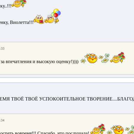
у..!!!
нку, Виолетта!!!
:33
за впечатления и высокую оценку!))))
РЕМЯ ТВОЁ ТВОЁ УСПОКОИТЕЛЬНОЕ ТВОРЕНИЕ....БЛАГОДА
:34
оспеть вовремя!!! Спасибо, что послушала!