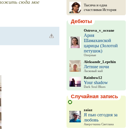
положить сюда мое
Тысяча и одна
счастливая История
Дебюты
Ostrova_v_oceane
Ария
Шамаханской
царицы (Золотой
петушок)
Оперные
Aleksandr_Lepehin
Летние ночи
Ласковый май
Rainbow12
Your shadow
Dark Soul Blues
Случайная запись
zaiaz
Я пью сегодня за
любовь
Аверочкина Светлана