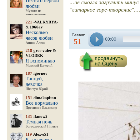
Песня о первой
...не смогла загрузить мину
любви
"гитарное горе-творение"...)
Музыка из
кинофильмов
221
-VALKYRYA-
&
1966av
Несколько
Баллов:
часов любви
00:00
51
Апина Алена
218
gros-valer
&
VLODEK
Я вспоминаю
Марский Валерий
187
igornov
Танцуй,
девочка
Шкитун Юрий
151
dimakapitan
Все нормально
Пресняков Владимир
131
ifanow2
Темная ночь
Богословский Никита
119
Alex-s51
Раз ладошка