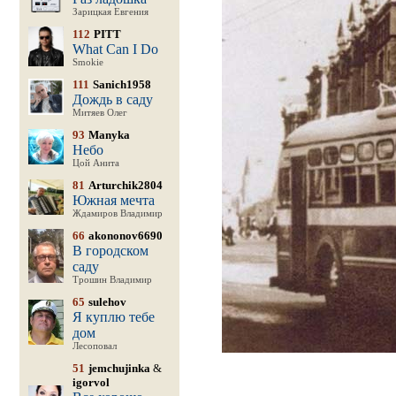
Зарицкая Евгения
112
PITT
What Can I Do
Smokie
111
Sanich1958
Дождь в саду
Митяев Олег
93
Manyka
Небо
Цой Анита
81
Arturchik2804
Южная мечта
Ждамиров Владимир
66
akononov6690
В городском
саду
Трошин Владимир
65
sulehov
Я куплю тебе
дом
Лесоповал
51
jemchujinka
&
igorvol