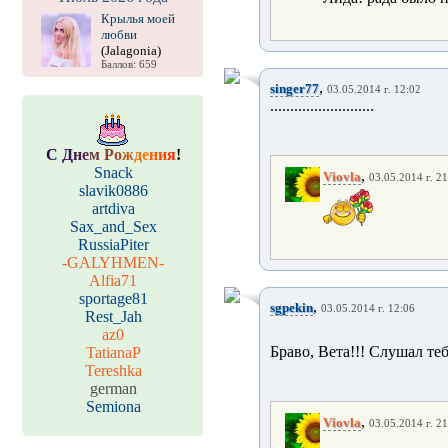
Крылья моей
любви
(Jalagonia)
Баллов: 659
,
singer77
03.05.2014 г. 12:02
..........................
С
Д
н
е
м
Р
о
ж
д
е
н
и
я
!
Snack
,
Viovla
03.05.2014 г. 21
slavik0886
artdiva
Sax_and_Sex
RussiaPiter
-GALYHMEN-
Alfia71
sportage81
,
sgpekin
03.05.2014 г. 12:06
Rest_Jah
az0
Браво, Вета!!! Слушал теб
TatianaP
Tereshka
german
Semiona
,
Viovla
03.05.2014 г. 21