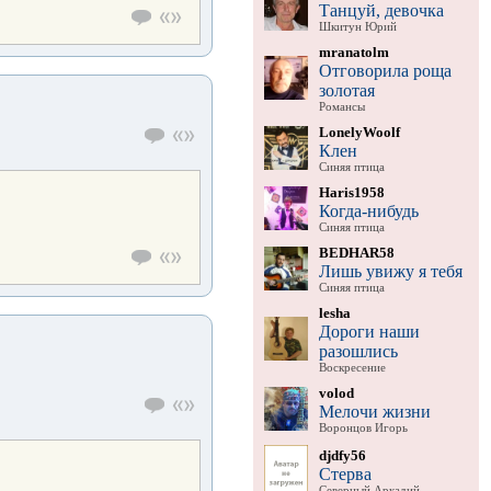
Танцуй, девочка
Шкитун Юрий
mranatolm
Отговорила роща
золотая
Романсы
LonelyWoolf
Клен
Синяя птица
Haris1958
Когда-нибудь
Синяя птица
BEDHAR58
Лишь увижу я тебя
Синяя птица
lesha
Дороги наши
разошлись
Воскресение
volod
Мелочи жизни
Воронцов Игорь
djdfy56
Стерва
Северный Аркадий