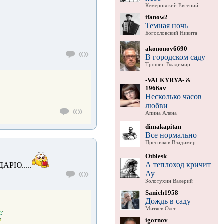
Кемеровский Евгений
ifanow2
Темная ночь
Богословский Никита
akononov6690
В городском саду
Трошин Владимир
-VALKYRYA-
&
1966av
Несколько часов
любви
Апина Алена
dimakapitan
Все нормально
Пресняков Владимир
Otblesk
А теплоход кричит
РЮ.....
Ау
Золотухин Валерий
Sanich1958
Дождь в саду
Митяев Олег
igornov