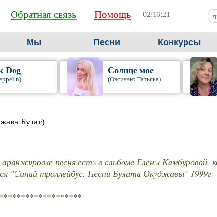
Обратная связь
Помощь
02:16:22
Мы
Песни
Конкурсы
k Dog
Солнце мое
eppelin)
(Овсиенко Татьяна)
жава Булат)
ой аранжировке песня есть в альбоме Елены Камбуровой, 
ся "Синий троллейбус. Песни Булата Окуджавы" 1999г.
*******************