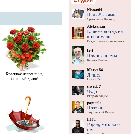
Студия
Nissan66
Над облаками
Ярмольник Леонид
Aleksantin
Клянём войну, ей
крови мало
Искусственный интеллект
lori
Ночные цветы
Карева Галина
Marka64
Красивое исполнение,
Я лист
Леночка! Браво!
Пьеха Стас
shved37
Чудо
Егоров Вадим
popurik
Позови
Тирольский Вадим
PITT
Город, которого
нет