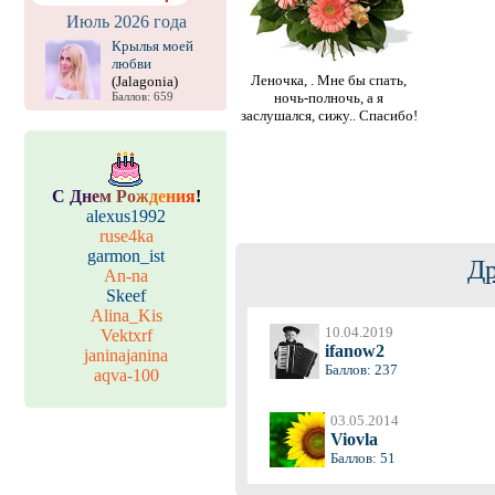
Июль 2026 года
Крылья моей
любви
Леночка, . Мне бы спать,
(Jalagonia)
ночь-полночь, а я
Баллов: 659
заслушался, сижу.. Спасибо!
С
Д
н
е
м
Р
о
ж
д
е
н
и
я
!
alexus1992
ruse4ka
garmon_ist
Др
An-na
Skeef
Alina_Kis
10.04.2019
Vektxrf
ifanow2
janinajanina
Баллов: 237
aqva-100
03.05.2014
Viovla
Баллов: 51