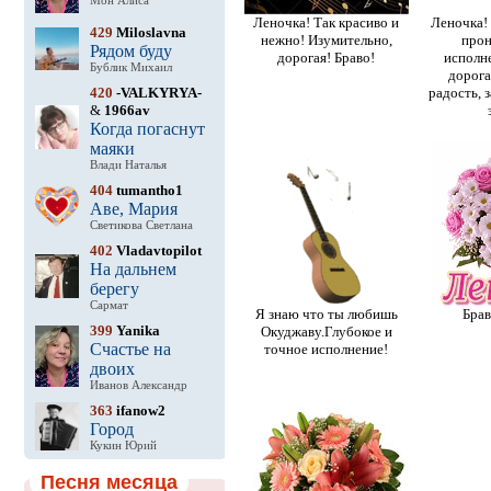
Мон Алиса
Леночка! Так красиво и
Леночка!
429
Miloslavna
нежно! Изумительно,
прон
Рядом буду
дорогая! Браво!
исполн
Бублик Михаил
дорогая
420
-VALKYRYA-
радость, 
&
1966av
Когда погаснут
маяки
Влади Наталья
404
tumantho1
Аве, Мария
Светикова Светлана
402
Vladavtopilot
На дальнем
берегу
Сармат
Я знаю что ты любишь
Брав
399
Yanika
Окуджаву.Глубокое и
Счастье на
точное исполнение!
двоих
Иванов Александр
363
ifanow2
Город
Кукин Юрий
Песня месяца