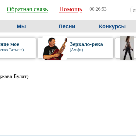
Обратная связь
Помощь
00:26:54
Мы
Песни
Конкурсы
нце мое
Зеркало-река
енко Татьяна)
(Альфа)
джава Булат)