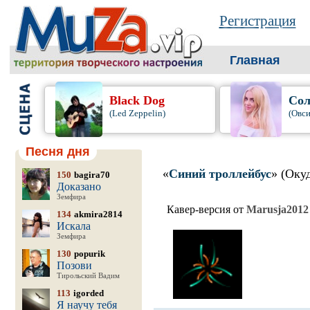
Регистрация
Главная
Black Dog
Сол
(Led Zeppelin)
(Овси
Песня дня
«
Синий троллейбус
» (Оку
150
bagira70
Доказано
Земфира
Кавер-версия от
Marusja2012
134
akmira2814
Искала
Земфира
130
popurik
Позови
Тирольский Вадим
113
igorded
Я научу тебя