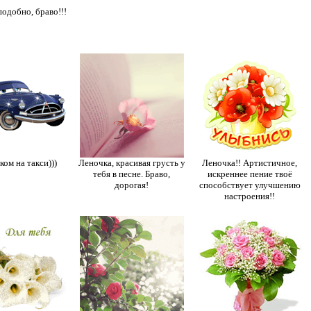
подобно, браво!!!
ком на такси)))
Леночка, красивая грусть у
Леночка!! Артистичное,
тебя в песне. Браво,
искреннее пение твоё
дорогая!
способствует улучшению
настроения!!