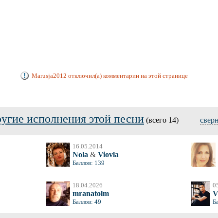
Marusja2012 отключил(а) комментарии на этой странице
угие исполнения этой песни
(всего 14)
свер
16.05.2014
Nola
&
Viovla
Баллов: 139
18.04.2026
0
mranatolm
V
Баллов: 49
Б