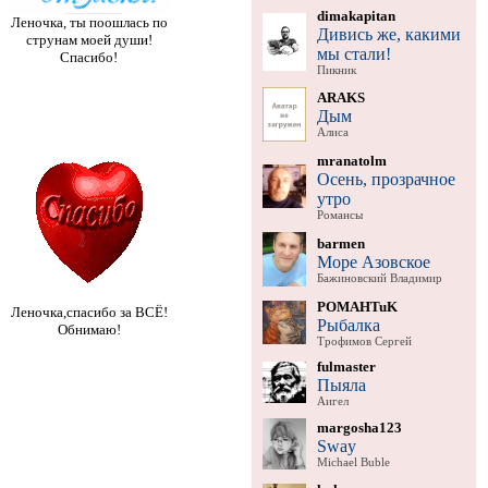
dimakapitan
Леночка, ты поошлась по
Дивись же, какими
струнам моей души!
мы стали!
Спасибо!
Пикник
ARAKS
Дым
Алиса
mranatolm
Осень, прозрачное
утро
Романсы
barmen
Море Азовское
Бажиновский Владимир
POMAHTuK
Леночка,спасибо за ВСЁ!
Рыбалка
Обнимаю!
Трофимов Сергей
fulmaster
Пыяла
Аигел
margosha123
Sway
Michael Buble