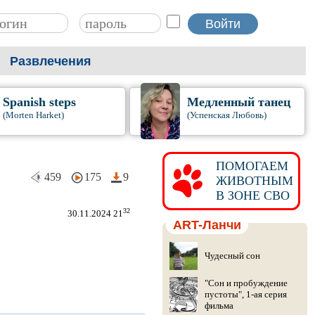
Развлечения
Spanish steps
Медленный танец
(Morten Harket)
(Успенская Любовь)
ПОМОГАЕМ
459
175
9
ЖИВОТНЫМ
В ЗОНЕ СВО
32
30.11.2024 21
ART-Ланчи
Чудесный сон
"Сон и пробуждение
пустоты", 1-ая серия
фильма