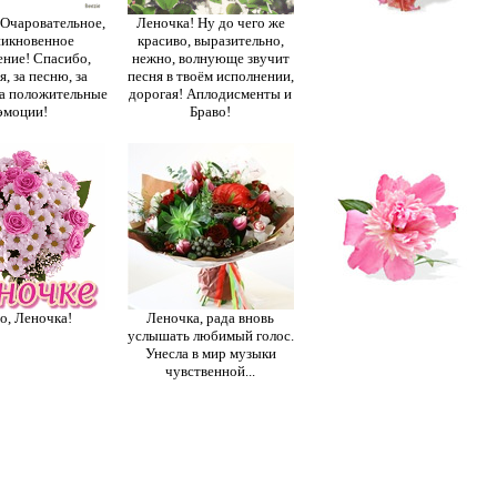
 Очаровательное,
Леночка! Ну до чего же
икновенное
красиво, выразительно,
ение! Спасибо,
нежно, волнующе звучит
, за песню, за
песня в твоём исполнении,
за положительные
дорогая! Аплодисменты и
эмоции!
Браво!
о, Леночка!
Леночка, рада вновь
услышать любимый голос.
Унесла в мир музыки
чувственной...