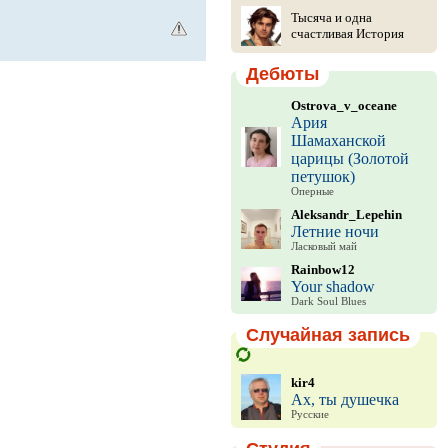
Тысяча и одна
счастливая История
Дебюты
Ostrova_v_oceane
Ария
Шамаханской
царицы (Золотой
петушок)
Оперные
Aleksandr_Lepehin
Летние ночи
Ласковый май
Rainbow12
Your shadow
Dark Soul Blues
Случайная запись
kir4
Ах, ты душечка
Русские