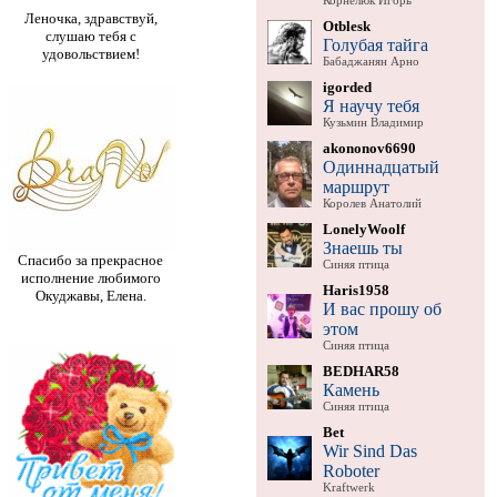
Корнелюк Игорь
Леночка, здравствуй,
Otblesk
слушаю тебя с
Голубая тайга
удовольствием!
Бабаджанян Арно
igorded
Я научу тебя
Кузьмин Владимир
akononov6690
Одиннадцатый
маршрут
Королев Анатолий
LonelyWoolf
Знаешь ты
Спасибо за прекрасное
Синяя птица
исполнение любимого
Haris1958
Окуджавы, Елена.
И вас прошу об
этом
Синяя птица
BEDHAR58
Камень
Синяя птица
Bet
Wir Sind Das
Roboter
Kraftwerk