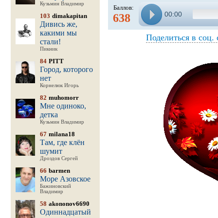
Кузьмин Владимир
Баллов:
00:00
638
103
dimakapitan
Дивись же,
какими мы
Поделиться в соц. 
стали!
Пикник
84
PITT
Город, которого
нет
Корнелюк Игорь
82
muhomorr
Мне одиноко,
детка
Кузьмин Владимир
67
milana18
Там, где клён
шумит
Дроздов Сергей
66
barmen
Море Азовское
Бажиновский
Владимир
58
akononov6690
Одиннадцатый