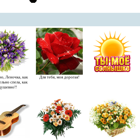
о, Леночка, как
Для тебя, моя дорогая!
льно спела, как
душевно!!