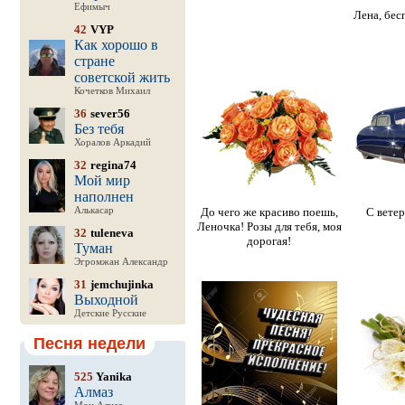
Ефимыч
Лена, бес
42
VYP
Как хорошо в
стране
советской жить
Кочетков Михаил
36
sever56
Без тебя
Хоралов Аркадий
32
regina74
Мой мир
наполнен
Алькасар
До чего же красиво поешь,
С ветер
Леночка! Розы для тебя, моя
32
tuleneva
дорогая!
Туман
Эгромжан Александр
31
jemchujinka
Выходной
Детские Русские
Песня недели
525
Yanika
Алмаз