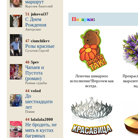
маршрут
Королев Анатолий
51
jukovai37
П
о
д
а
р
к
и
:
С Днем
Рождения
Авторские
47
ciunchikvv
Розы красные
Сухачев Сергей
46
Spev
Чапаев и
Пустота
Леночка шикарное
Прекрасн
(роман)
исполнение!Впрочем как
выразите
Разные судьбы
всегда..
за
44
volod
До
шестнадцати
лет
Пламя
44
lalalala2000
Не бродить, не
мять в кустах
багряных