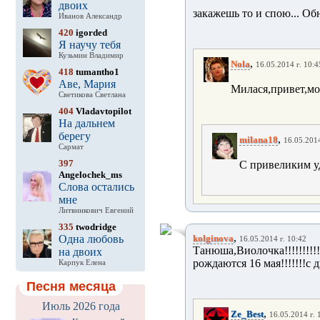
двоих
закажешь то и спою... Об
Иванов Александр
420
igorded
Я научу тебя
Кузьмин Владимир
,
Nola
16.05.2014 г. 10:4
418
tumantho1
Аве, Мария
Милася,привет,мо
Светикова Светлана
404
Vladavtopilot
На дальнем
берегу
,
milana18
16.05.2014
Сармат
397
С привеликим уд
Angelochek_ms
Слова остались
мне
Литвинкович Евгений
335
twodridge
,
Одна любовь
kolginova
16.05.2014 г. 10:42
Танюша,Виолочка!!!!!!!
на двоих
рождаются 16 мая!!!!!!!с д
Карпук Елена
Песня месяца
Июль 2026 года
,
Ze_Best
16.05.2014 г. 