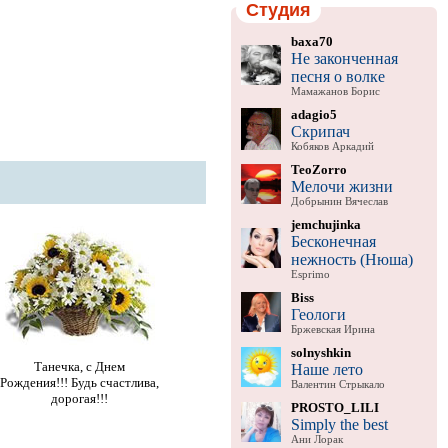
Студия
baxa70
Не законченная
песня о волке
Мамажанов Борис
adagio5
Скрипач
Кобяков Аркадий
TeoZorro
Мелочи жизни
Добрынин Вячеслав
jemchujinka
Бесконечная
нежность (Нюша)
Esprimo
Biss
Геологи
Бржевская Ирина
solnyshkin
Танечка, с Днем
Наше лето
Рождения!!! Будь счастлива,
Валентин Стрыкало
дорогая!!!
PROSTO_LILI
Simply the best
Ани Лорак