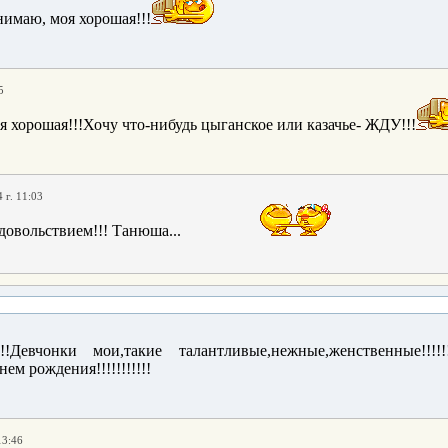
нимаю, моя хорошая!!!
5
я хорошая!!!Хочу что-нибудь цыганское или казачье- ЖДУ!!!
 г. 11:03
овольствием!!! Танюша...
!!!!!Девчонки мои,такие талантливые,нежные,женственные!!
нем рождения!!!!!!!!!!!
13:46