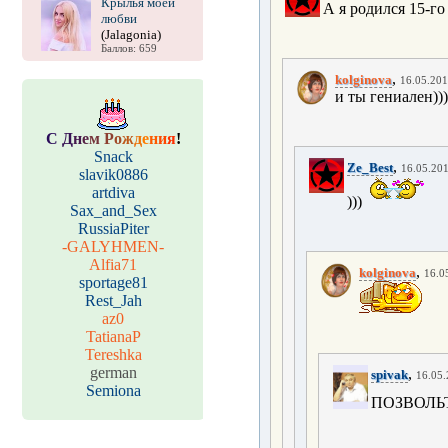
Крылья моей
А я родился 15-го 
любви
(Jalagonia)
Баллов: 659
,
kolginova
16.05.201
и ты гениален))))
С
Д
н
е
м
Р
о
ж
д
е
н
и
я
!
Snack
,
Ze_Best
16.05.201
slavik0886
artdiva
)))
Sax_and_Sex
RussiaPiter
-GALYHMEN-
Alfia71
,
kolginova
16.0
sportage81
Rest_Jah
az0
TatianaP
Tereshka
german
,
spivak
16.05.
Semiona
ПОЗВОЛЬТ