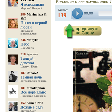
VLODEK
Виолочка и все именинник
Я вспоминаю
Марский Валерий
Баллов:
00:00
139
280
Marinajazz
&
SkT
Песня о первой
любви
Музыка из
кинофильмов
236
Manyka
Небо
Цой Анита
210
igornov
Танцуй,
девочка
Шкитун Юрий
187
ifanow2
Темная ночь
Богословский Никита
181
dimakapitan
Все нормально
Пресняков Владимир
152
Sanich1958
Дождь в саду
Митяев Олег