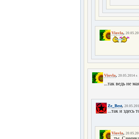
,
Viovla
20.05.20
,
Viovla
20.05.2014 г.
...так ведь не ма
,
Ze_Best
20.05.201
...так и здесь 
,
Viovla
20.05.20
..ты, Санечк