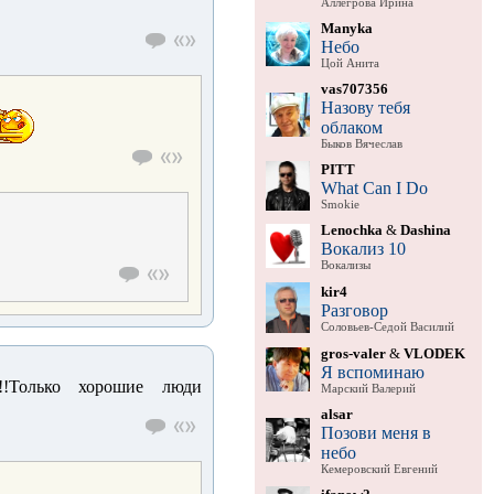
Аллегрова Ирина
Manyka
Небо
Цой Анита
vas707356
Назову тебя
облаком
Быков Вячеслав
PITT
What Can I Do
Smokie
Lenochka
&
Dashina
Вокализ 10
Вокализы
kir4
Разговор
Соловьев-Седой Василий
gros-valer
&
VLODEK
Я вспоминаю
!!!!!Только хорошие люди
Марский Валерий
alsar
Позови меня в
небо
Кемеровский Евгений