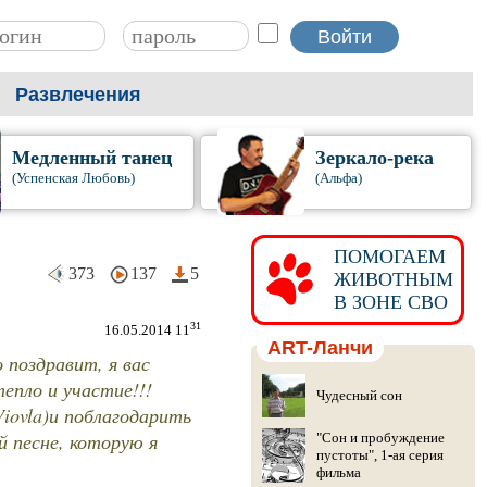
Развлечения
Медленный танец
Зеркало-река
(Успенская Любовь)
(Альфа)
ПОМОГАЕМ
373
137
5
ЖИВОТНЫМ
В ЗОНЕ СВО
31
16.05.2014 11
ART-Ланчи
о поздравит, я вас
епло и участие!!!
Чудесный сон
iovla)и поблагодарить
й песне, которую я
"Сон и пробуждение
пустоты", 1-ая серия
фильма