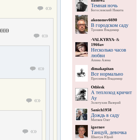
ifanow2
Темная ночь
Богословский Никита
akononov6690
В городском саду
)))))
Трошин Владимир
-VALKYRYA-
&
1966av
Несколько часов
любви
Апина Алена
dimakapitan
Все нормально
Пресняков Владимир
Otblesk
А теплоход кричит
Ау
Золотухин Валерий
Sanich1958
Дождь в саду
Митяев Олег
igornov
Танцуй, девочка
Шкитун Юрий