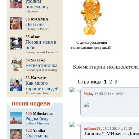
уходим
понемногу
Ефимыч
38
MAXMIX
Он и она
Шакиров Ринат
35
alsar
Позови меня в
С днём рождения
небо
талантливые девушки!!!
Кемеровский Евгений
34
StarFox
Четвертиночка
Комментарии пользователе
Розенбаум Александр
33
Karvaiv
Страницы:
1
2
3
Как много
хороших людей
,
Nola
Михайлов Олег
16.05.2014 г. 10:34
Песня недели
455
Miloslavna
Рядом буду
Бублик Михаил
,
milana18
16.05.2014 г. 10:39
422
Yanika
Танюша!! МИлая с Днем 
Счастье на