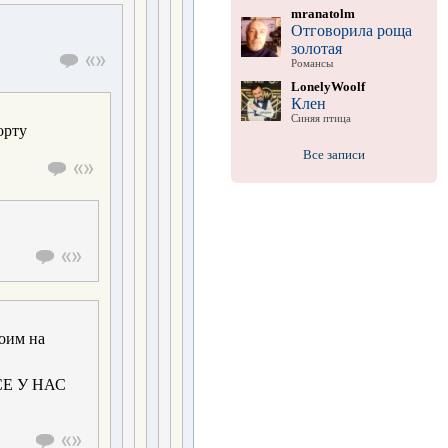
mranatolm
Отговорила роща
золотая
Романсы
LonelyWoolf
Клен
Синяя птица
орту
Все записи
тоим на
Е У НАС