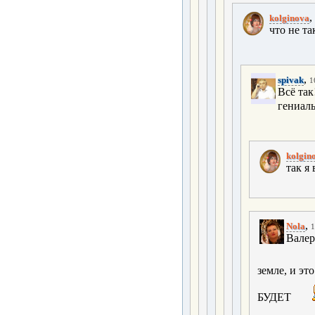
,
kolginova
что не та
,
spivak
1
Всё так
гениаль
kolgin
так я 
,
Nola
1
Валер
земле, и 
БУДЕТ