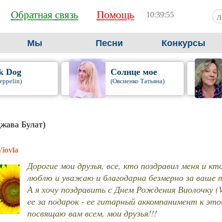
Обратная связь
Помощь
10:39:56
Мы
Песни
Конкурсы
k Dog
Солнце мое
eppelin)
(Овсиенко Татьяна)
жава Булат)
Viovla
Дорогие мои друзья, все, кто поздравил меня и кт
люблю и уважаю и благодарна безмерно за ваше т
А я хочу поздравить с Днем Рождения Виолочку (V
ее за подарок - ее гитарный аккомпанимент к это
посвящаю вам всем, мои друзья!!!