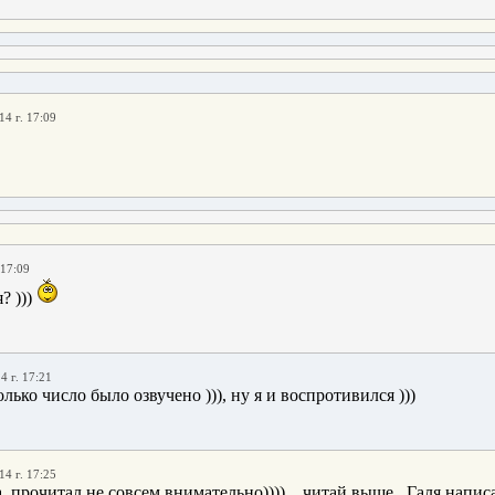
14 г. 17:09
 17:09
я? )))
4 г. 17:21
только число было озвучено ))), ну я и воспротивился )))
14 г. 17:25
а, прочитал не совсем внимательно)))) ...читай выше...Галя напис