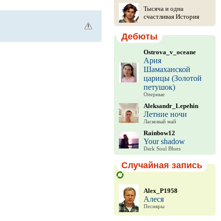
Тысяча и одна
счастливая История
Дебюты
Ostrova_v_oceane
Ария
Шамаханской
царицы (Золотой
петушок)
Оперные
Aleksandr_Lepehin
Летние ночи
Ласковый май
Rainbow12
Your shadow
Dark Soul Blues
Случайная запись
Alex_P1958
Алеся
Песняры