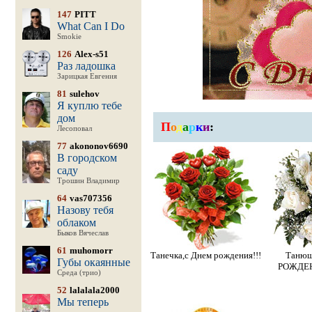
147
PITT
What Can I Do
Smokie
126
Alex-s51
Раз ладошка
Зарицкая Евгения
81
sulehov
Я куплю тебе
дом
П
о
д
а
р
к
и
:
Лесоповал
77
akononov6690
В городском
саду
Трошин Владимир
64
vas707356
Назову тебя
облаком
Быков Вячеслав
61
muhomorr
Танечка,с Днем рождения!!!
Танюш
Губы окаянные
РОЖДЕН
Среда (трио)
52
lalalala2000
Мы теперь