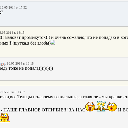
16.05.2014 г. 17:32
к?
6.05.2014 г. 18:15
!!! маловат промежуток!!! и очень сожалею,что не попадаю в ког
ных!!!(шутка,я без злобы)
,
ova
16.05.2014 г. 18:18
ведь тоже не попала))))))))))
7.05.2014 г. 13:57
очка,все Тельцы по-своему гениальные, а главное - мы крепко с
это - НАШЕ ГЛАВНОЕ ОТЛИЧИЕ!!! ЗА НАС
И ВС