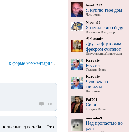
besel1212
Я куплю тебе дом
Лесоповал
Nissan66
Я несла свою беду
Высоцкий Владимир
Aleksantin
Друзья фартовым
фраером считают
Искусственный интеллект
Karvaiv
к форме комментария
↓
Россия
Тальков Игорь
Karvaiv
Человек из
тюрьмы
Лесоповал
Pol701
Сочи
Токарев Вилли
marinka9
Над пропастью во
полнении для тебя... Что
ржи