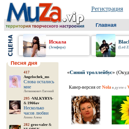
Регистрация
Главная
Искала
Blac
(Земфира)
(Led Z
Песня дня
«
Синий троллейбус
» (Окуд
417
Angelochek_ms
Слова остались
мне
Кавер-версия от
Nola
в дуэте c
Литвинкович Евгений
295
-VALKYRYA-
&
1966av
Несколько
часов любви
Апина Алена
282
gros-valer
&