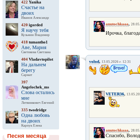
422
Yanika
Счастье на
двоих
Иванов Александр
,
anutochkaaa
420
igorded
28.05
Я научу тебя
Ирочка, благода
Кузьмин Владимир
418
tumantho1
Аве, Мария
Светикова Светлана
404
Vladavtopilot
,
volod
13.05.2026 г. 12:31
На дальнем
берегу
Сармат
397
Angelochek_ms
Слова остались
,
VETER36
13.05.20
мне
Литвинкович Евгений
335
twodridge
Одна любовь
на двоих
Карпук Елена
,
anutochkaaa
28.05
Песня месяца
Спасибо, Волод