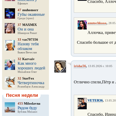
Спасибо, Аллоч
Ефимыч
47
muhomorr
Губы окаянные
Среда (трио)
,
anutochkaaa
28.05
37
MAXMIX
Он и она
Аллочка, приве
Шакиров Ринат
33
vas707356
Спасибо большое от 
Назову тебя
облаком
Быков Вячеслав
32
Karvaiv
Как много
,
irisha56
13.05.2026 г. 10:05
хороших людей
Михайлов Олег
32
StarFox
Отлично спели,Пётр и 
Четвертиночка
Розенбаум Александр
Песня недели
,
VETER36
13.05.20
455
Miloslavna
Рядом буду
Бублик Михаил
Спасибо, Ирина