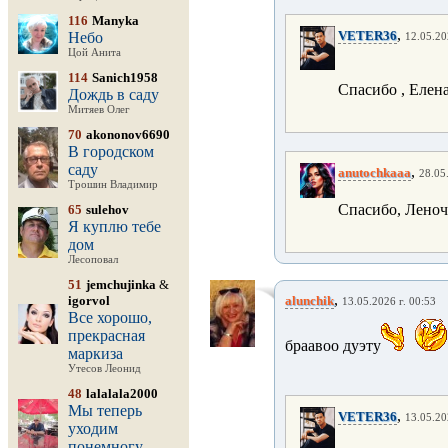
116
Manyka
,
VETER36
Небо
12.05.20
Цой Анита
114
Sanich1958
Спасибо , Елена
Дождь в саду
Митяев Олег
70
akononov6690
В городском
саду
,
anutochkaaa
28.05
Трошин Владимир
Спасибо, Леноч
65
sulehov
Я куплю тебе
дом
Лесоповал
51
jemchujinka
&
,
igorvol
alunchik
13.05.2026 г. 00:53
Все хорошо,
прекрасная
браавоо дуэту
маркиза
Утесов Леонид
48
lalalala2000
Мы теперь
,
VETER36
13.05.20
уходим
понемногу