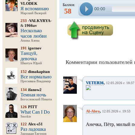
VLODEK
Баллов:
Я вспоминаю
00:00
58
Марский Валерий
233
-VALKYRYA-
&
1966av
Несколько
часов любви
Апина Алена
191
igornov
Танцуй,
девочка
Комментарии пользователей 
Шкитун Юрий
152
dimakapitan
Все нормально
Пресняков Владимир
,
VETER36
12.05.2026 г. 18:37
134
ifanow2
Темная ночь
Богословский Никита
126
PITT
,
Al-Abra
What Can I Do
12.05.2026 г. 19:53
Smokie
122
Alex-s51
Анечка, Пётр, милый по
Раз ладошка
Зарицкая Евгения