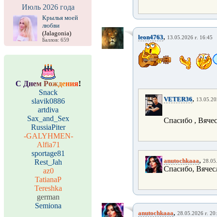
Июль 2026 года
Крылья моей
любви
(Jalagonia)
,
leon4763
13.05.2026 г. 16:45
Баллов: 659
С
Д
н
е
м
Р
о
ж
д
е
н
и
я
!
Snack
,
VETER36
slavik0886
13.05.20
artdiva
Sax_and_Sex
Спасибо , Вячес
RussiaPiter
-GALYHMEN-
Alfia71
sportage81
,
anutochkaaa
Rest_Jah
28.05
Спасибо, Вячес
az0
TatianaP
Tereshka
german
Semiona
,
anutochkaaa
28.05.2026 г. 20