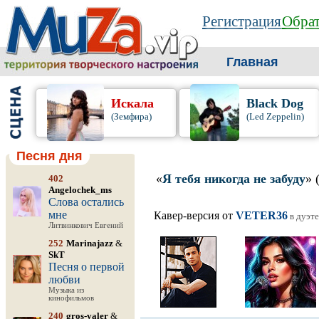
Регистрация
Обрат
Главная
Искала
Black Dog
(Земфира)
(Led Zeppelin)
Песня дня
«
Я тебя никогда не забуду
» 
402
Angelochek_ms
Слова остались
мне
Кавер-версия от
VETER36
в дуэте
Литвинкович Евгений
252
Marinajazz
&
SkT
Песня о первой
любви
Музыка из
кинофильмов
240
gros-valer
&