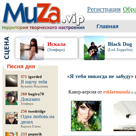
Регистрация
Обра
Главная
Искала
Black Dog
(Земфира)
(Led Zeppelin)
Песня дня
«
Я тебя никогда не забуду
»
371
igorded
Я научу тебя
Кузьмин Владимир
Кавер-версия от
esklarmunda
в д
260
bagira70
Доказано
Земфира
256
twodridge
Одна любовь на
двоих
Карпук Елена
233
popurik