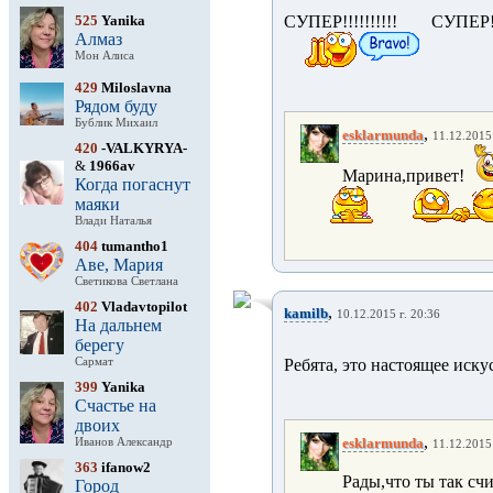
525
Yanika
СУПЕР!!!!!!!!!! СУПЕР!!
Алмаз
Мон Алиса
429
Miloslavna
Рядом буду
Бублик Михаил
,
esklarmunda
11.12.2015 
420
-VALKYRYA-
&
1966av
Марина,привет!
Когда погаснут
маяки
Влади Наталья
404
tumantho1
Аве, Мария
Светикова Светлана
402
Vladavtopilot
,
kamilb
10.12.2015 г. 20:36
На дальнем
берегу
Сармат
Ребята, это настоящее иску
399
Yanika
Счастье на
двоих
,
esklarmunda
Иванов Александр
11.12.2015 
363
ifanow2
Рады,что ты так сч
Город