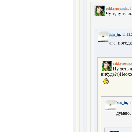
,
esklarmunda
1
Чуть,чуть...д
,
hin_in
11.12.
ага, погод
esklarmun
Ну хоть л
нибудь?))Неохо
,
hin_in
1
думаю, 