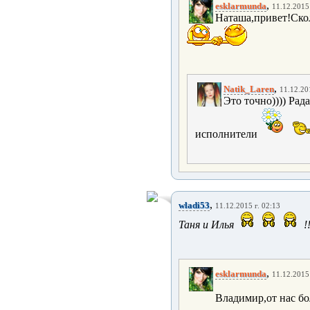
,
esklarmunda
11.12.2015 
Наташа,привет!Скол
,
Natik_Laren
11.12.20
Это точно)))) Рад
исполнители
,
wladi53
11.12.2015 г. 02:13
Таня и Илья
!!
,
esklarmunda
11.12.2015 
Владимир,от нас бо