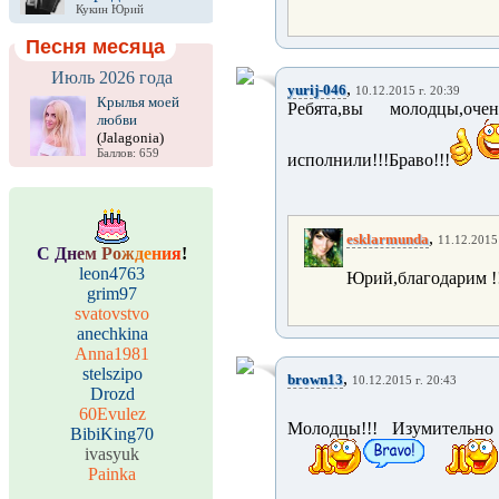
Кукин Юрий
Песня месяца
Июль 2026 года
,
yurij-046
10.12.2015 г. 20:39
Крылья моей
Ребята,вы молодцы,оче
любви
(Jalagonia)
Баллов: 659
исполнили!!!Браво!!!
,
esklarmunda
11.12.2015 
С
Д
н
е
м
Р
о
ж
д
е
н
и
я
!
leon4763
Юрий,благодарим !
grim97
svatovstvo
anechkina
Anna1981
stelszipo
,
brown13
10.12.2015 г. 20:43
Drozd
60Evulez
Молодцы!!! Изумительно
BibiKing70
ivasyuk
Painka