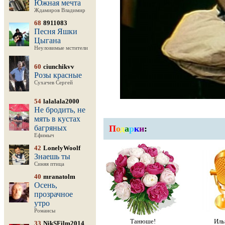
Южная мечта
Ждамиров Владимир
68
8911083
Песня Яшки
Цыгана
Неуловимые мстители
60
ciunchikvv
Розы красные
Сухачев Сергей
54
lalalala2000
Не бродить, не
мять в кустах
багряных
П
о
д
а
р
к
и
:
Ефимыч
42
LonelyWoolf
Знаешь ты
Синяя птица
40
mranatolm
Осень,
прозрачное
утро
Романсы
Танюше!
Иль
33
NikSFilm2014