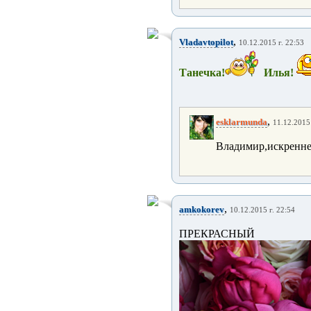
,
Vladavtopilot
10.12.2015 г. 22:53
Танечка!
Илья!
,
esklarmunda
11.12.2015 
Владимир,искренне
,
amkokorev
10.12.2015 г. 22:54
ПРЕКРАСН