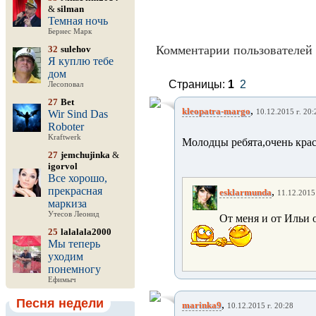
&
silman
Темная ночь
Бернес Марк
Комментарии пользователей 
32
sulehov
Я куплю тебе
дом
Страницы:
1
2
Лесоповал
27
Bet
,
kleopatra-margo
Wir Sind Das
10.12.2015 г. 20:
Roboter
Kraftwerk
Молодцы ребята,очень кра
27
jemchujinka
&
igorvol
Все хорошо,
прекрасная
,
esklarmunda
11.12.2015 
маркиза
Утесов Леонид
От меня и от Ильи 
25
lalalala2000
Мы теперь
уходим
понемногу
Ефимыч
Песня недели
,
marinka9
10.12.2015 г. 20:28