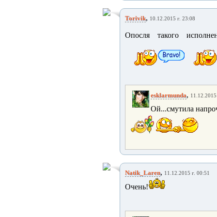
,
Torivik
10.12.2015 г. 23:08
Опосля такого исполнен
,
esklarmunda
11.12.2015 
Ой...смутила напроч
,
Natik_Laren
11.12.2015 г. 00:51
Очень!