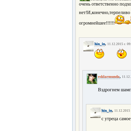
очень ответственно подхо
нет!И,конечно,терпеливо
огромнейшее!!!!!!
,
hin_in
11.12.2015 г. 09
,
esklarmunda
11.12.
Вздрогнем шам
,
hin_in
11.12.2015 
с утреца самое