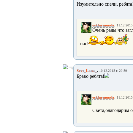
Изумительно спели, ребята
,
esklarmunda
11.12.2015 
Очень рады,что заг
нас!
,
Svet_Lana_
10.12.2015 г. 20:59
Браво ребята!
,
esklarmunda
11.12.2015 
Света,благодарим о