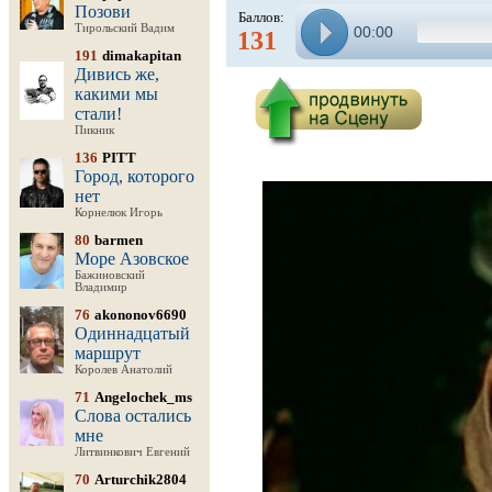
Позови
Баллов:
Тирольский Вадим
00:00
131
191
dimakapitan
Дивись же,
какими мы
стали!
Пикник
136
PITT
Город, которого
нет
Корнелюк Игорь
80
barmen
Море Азовское
Бажиновский
Владимир
76
akononov6690
Одиннадцатый
маршрут
Королев Анатолий
71
Angelochek_ms
Слова остались
мне
Литвинкович Евгений
70
Arturchik2804