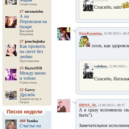
Синяя птица
Спасибо, sain!
27
mranatolm
А на
Перовском на
базаре
Высоцкий
,
NataKazmina
12.09.2023 г. 00:
Владимир
27
jemchujinka
ээээх, как здоровс
Как прожить
на свете без
любви
Христианские
,
valekor
12.09.2023 г.
25
Haris1958
Между мною
и тобою
Спасибо, Наталья
Синяя птица
22
Garry
Дружба
Зимний вечер в
Гаграх
,
IRINA_50
12.09.2023 г. 08:37
А я сразу вспомнила с
Песня недели
быть")
489
Yanika
Замечательное исполнени
Счастье на