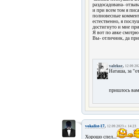
раздосадована- отзыва
и при всем том я писа
полновесные коммент
естественно, я послу
достигнуто и мне при
Я вот по авке смотрю 
Вы- отличник, да при
,
valekor
12.09.202
Наташа, за "о
пришлось вам
,
vokalist-17
12.09.2023 г. 14:23
Хорошо спел...