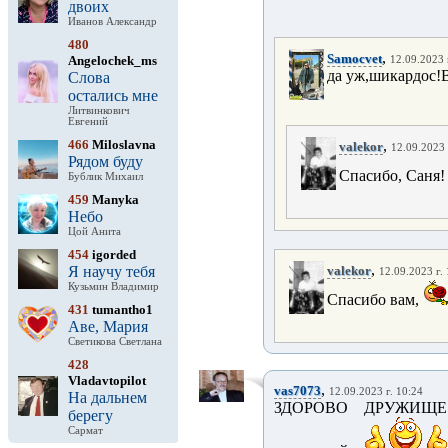
двоих
Иванов Александр
480
,
Samocvet
Angelochek_ms
12.09.2023 
да уж,шикардос!В
Слова
остались мне
Литвинкович
Евгений
466
Miloslavna
,
valekor
12.09.2023 
Рядом буду
Спасибо, Саня
Бублик Михаил
459
Manyka
Небо
Цой Анита
454
igorded
,
Я научу тебя
valekor
12.09.2023 г.
Кузьмин Владимир
Спасибо вам,
431
tumantho1
Аве, Мария
Светикова Светлана
428
Vladavtopilot
,
vas7073
12.09.2023 г. 10:24
На дальнем
ЗДОРОВО ДРУЖИЩЕ
берегу
Сармат