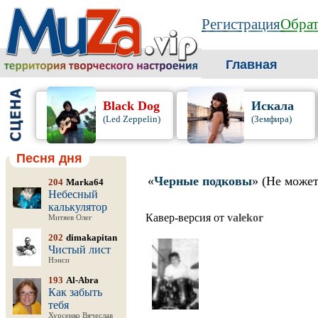
Регистрация
Обрат
Главная
Black Dog
Искала
(Led Zeppelin)
(Земфира)
Песня дня
«
Черные подковы
» (Не может
204
Marka64
Небесный
калькулятор
Кавер-версия от
valekor
Митяев Олег
202
dimakapitan
Чистый лист
Нэнси
193
Al-Abra
Как забыть
тебя
Хурсенко Вячеслав