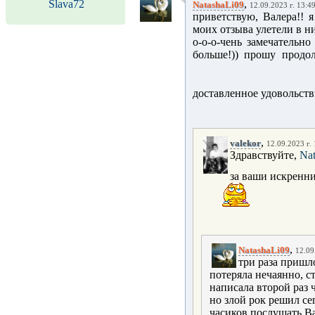
Slava72
,
NatashaLi09
12.09.2023 г. 13:4
приветствую, Валера!! я
моих отзыва улетели в ни
о-о-о-чень замечательно
больше!)) прошу продо
доставленное удовольств
,
valekor
12.09.2023 г.
Здравствуйте,
Nat
за ваши искренни
,
NatashaLi09
12.09
три раза пришл
потеряла нечаянно, с
написала второй раз ч
но злой рок решил се
часиков послушать Ва