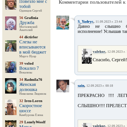
Повезло мне с
Комментарии пользователей к 
тобой
Одинцов Сергей
56
Grafinia
,
S_Yadryc
Дружба
11.09.2023 г. 23:44
Давно не слышно бы
Могилевский
Анатолий
исполнение! Услышав так
44
dictirlor
Слезы не
вписываются
,
valekor
в мой бюджет
12.09.2023 г.
Марго Нуар
Спасибо, Сергей!
39
volod
Вокализ 7
Вокализы
34
Radmila76
Женская
,
sain
12.09.2023 г. 00:18
долюшка
Николаева Людмила
ПРЕКРАСНО !!!! Л
32
Iren-Loren
Скоростное
СЛЫШНО!!!! ПРЕЛЕСТЬ!
шоссе
Камбурова Елена
29
LonelyWoolf
,
valekor
Марья
12.09.2023 г.