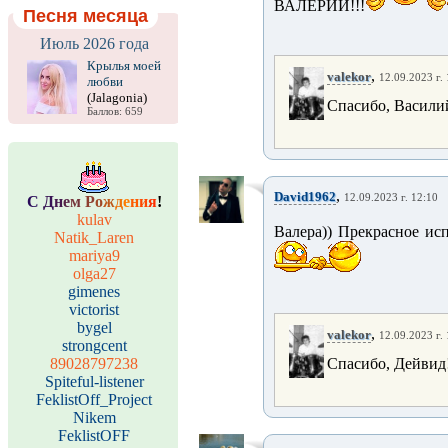
ВАЛЕРИЙ!!!
Песня месяца
Июль 2026 года
Крылья моей
,
valekor
12.09.2023 г.
любви
(Jalagonia)
Спасибо, Васили
Баллов: 659
,
David1962
12.09.2023 г. 12:10
С
Д
н
е
м
Р
о
ж
д
е
н
и
я
!
kulav
Валера)) Прекрасное исп
Natik_Laren
mariya9
olga27
gimenes
victorist
bygel
,
valekor
12.09.2023 г.
strongcent
89028797238
Спасибо, Дейвид
Spiteful-listener
FeklistOff_Project
Nikem
FeklistOFF