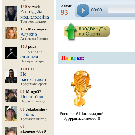
Баллов:
190
serweb
00:00
93
Ах, судьба
моя, злодейка
Трегубов Виктор
175
Marinajazz
Адажио
Артемьева Марина
163
ptica
Ты мне не
снишься
П
о
д
а
р
к
и
:
Поющие гитары
100
PITT
Не
рассказывай
Трофимов Сергей
96
Mingo57
Песни боль
Портной Леонид
80
Jekabolshoy
Роскошно! Шикааааарно!
Тюбик
Бррррависсимоооо!!!
Третьяков Виктор
69
akononov6690