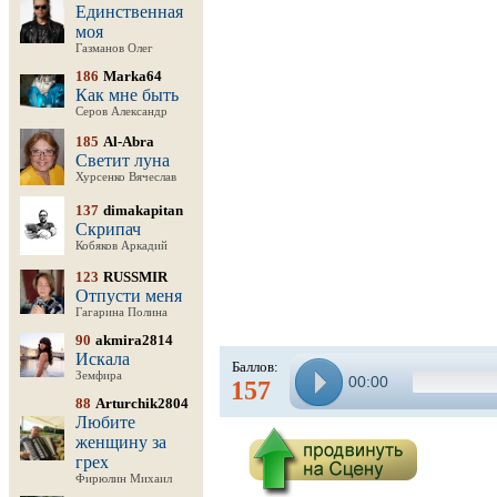
Единственная
моя
Газманов Олег
186
Marka64
Как мне быть
Серов Александр
185
Al-Abra
Светит луна
Хурсенко Вячеслав
137
dimakapitan
Скрипач
Кобяков Аркадий
123
RUSSMIR
Отпусти меня
Гагарина Полина
90
akmira2814
Искала
Баллов:
Земфира
00:00
157
88
Arturchik2804
Любите
женщину за
грех
Фирюлин Михаил