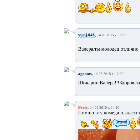
,
yurij-046
14.03.2015 г. 12:08
Валера,ты молодец,отлично 
,
agentus
14.03.2015 г. 12:20
Шикарно Валера!!!Здоровски
,
Perle
14.03.2015 г. 14:10
Помню эту комедию,классны