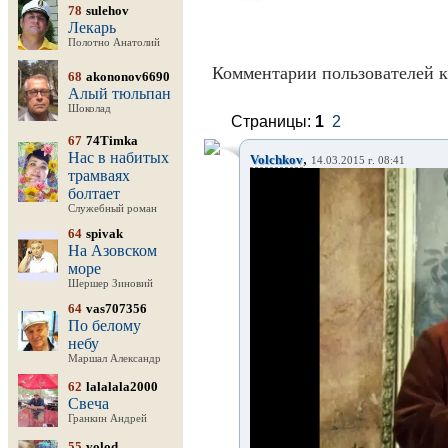
78
sulehov
Лекарь
Полотно Анатолий
Комментарии пользователей к
68
akononov6690
Алый тюльпан
Шоколад
Страницы:
1
2
67
74Timka
Нас в набитых
,
Volchkov
14.03.2015 г. 08:41
трамваях
болтает
Служебный роман
64
spivak
На Азовском
море
Шершер Зиновий
64
vas707356
По белому
небу
Маршал Александр
62
lalalala2000
Свеча
Гранкин Андрей
55
volod