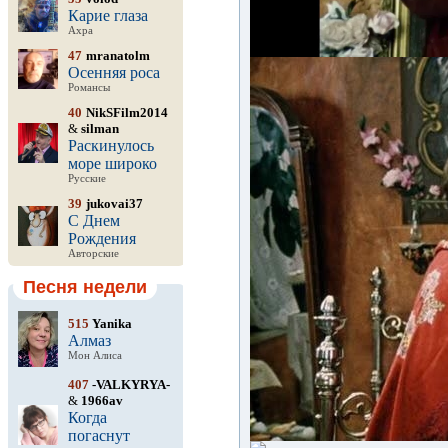
Карие глаза
Ахра
47
mranatolm
Осенняя роса
Романсы
40
NikSFilm2014
&
silman
Раскинулось
море широко
Русские
39
jukovai37
С Днем
Рождения
Авторские
Песня недели
515
Yanika
Алмаз
Мон Алиса
407
-VALKYRYA-
&
1966av
Когда
погаснут