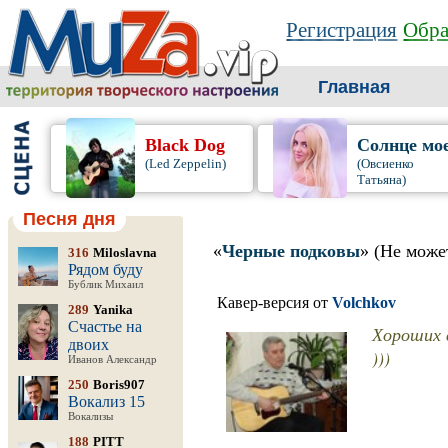
Регистрация
Обра
Главная
Black Dog
Солнце мо
(Led Zeppelin)
(Овсиенко
Татьяна)
Песня дня
«
Черные подковы
» (Не може
316
Miloslavna
Рядом буду
Бублик Михаил
Кавер-версия от
Volchkov
289
Yanika
Счастье на
Хороших 
двоих
)))
Иванов Александр
250
Boris907
Вокализ 15
Вокализы
188
PITT