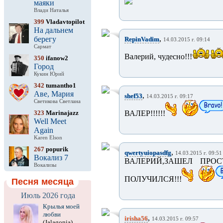
маяки
Влади Наталья
399
Vladavtopilot
На дальнем
,
берегу
RepinVadim
14.03.2015 г. 09:14
Сармат
Валерий, чудесно!!!
350
ifanow2
Город
Кукин Юрий
342
tumantho1
Аве, Мария
,
shef53
14.03.2015 г. 09:17
Светикова Светлана
323
Marinajazz
ВАЛЕР!!!!!!
Well Meet
Again
Karen Elson
267
popurik
,
qwertyuiopasdfg
14.03.2015 г. 09:51
Вокализ 7
ВАЛЕРИЙ,ЗАШЕЛ ПРО
Вокализы
ПОЛУЧИЛСЯ!!!
Песня месяца
Июль 2026 года
Крылья моей
любви
,
irisha56
14.03.2015 г. 09:57
(Jalagonia)