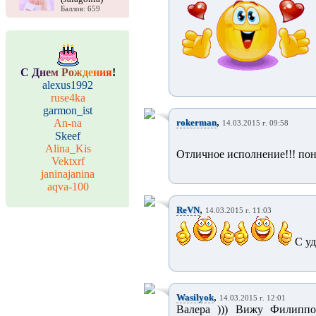
Баллов: 659
С
Д
н
е
м
Р
о
ж
д
е
н
и
я
!
alexus1992
ruse4ka
garmon_ist
,
An-na
rokerman
14.03.2015 г. 09:58
Skeef
Alina_Kis
Отличное исполнение!!! пон
Vektxrf
janinajanina
aqva-100
,
ReVN
14.03.2015 г. 11:03
С уд
,
Wasilyok
14.03.2015 г. 12:01
Валера ))) Вижу Филиппов