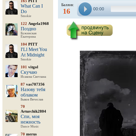
165
PITT
Баллов:
What Can I
00:00
16
Do
Smokie
122
Angela1968
Поздно
Бужинская
Екатерина
104
PITT
I'Ll Meet You
At Midnight
Smokie
101
vitgol
Скучаю
Исакова Светлана
87
vas707356
Назову тебя
облаком
Быков Вячеслав
70
Arturchik2804
Спи, моя
нежность
Dance Music
70
merus