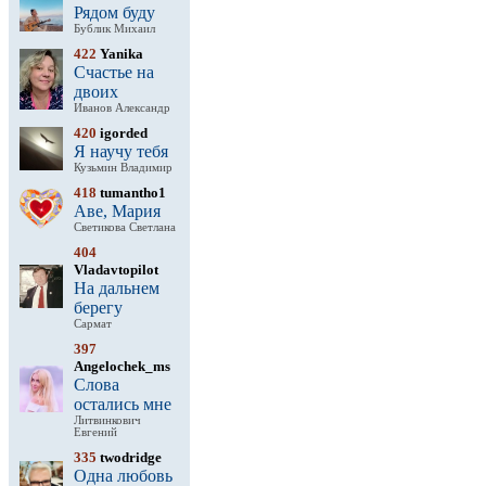
Рядом буду
Бублик Михаил
422
Yanika
Счастье на
двоих
Иванов Александр
420
igorded
Я научу тебя
Кузьмин Владимир
418
tumantho1
Аве, Мария
Светикова Светлана
404
Vladavtopilot
На дальнем
берегу
Сармат
397
Angelochek_ms
Слова
остались мне
Литвинкович
Евгений
335
twodridge
Одна любовь