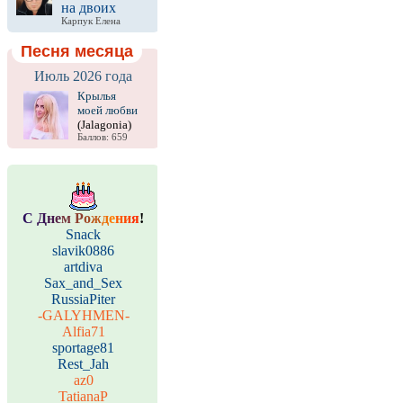
на двоих
Карпук Елена
Песня месяца
Июль 2026 года
Крылья
моей любви
(Jalagonia)
Баллов: 659
С
Д
н
е
м
Р
о
ж
д
е
н
и
я
!
Snack
slavik0886
artdiva
Sax_and_Sex
RussiaPiter
-GALYHMEN-
Alfia71
sportage81
Rest_Jah
az0
TatianaP