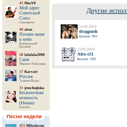
45
MusV0
Мой адрес
Другие испол
Советский
Союз
Самоцветы
13.02.2022
40
alsar
dragpush
Позови меня
Баллов: 961
в небо
Кемеровский
Евгений
23.05.2026
Alex-s51
38
lalalala2000
Баллов: 106
Саня
Маршал Александр
37
Karvaiv
Россия
Тальков Игорь
31
jemchujinka
Бесконечная
нежность
(Нюша)
Esprimo
Песня недели
455
Miloslavna