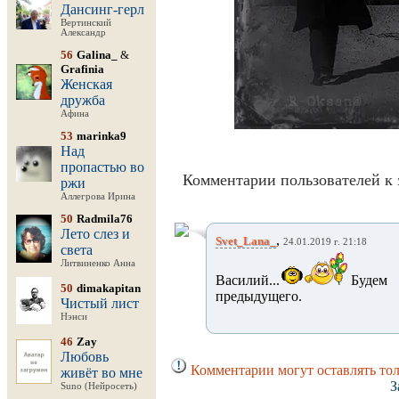
Дансинг-герл
Вертинский
Александр
56
Galina_
&
Grafinia
Женская
дружба
Афина
53
marinka9
Над
пропастью во
Комментарии пользователей к 
ржи
Аллегрова Ирина
50
Radmila76
Лето слез и
,
Svet_Lana_
24.01.2019 г. 21:18
света
Литвиненко Анна
Василий...
Будем
50
dimakapitan
предыдущего.
Чистый лист
Нэнси
46
Zay
Любовь
Комментарии могут оставлять тол
живёт во мне
З
Suno (Нейросеть)