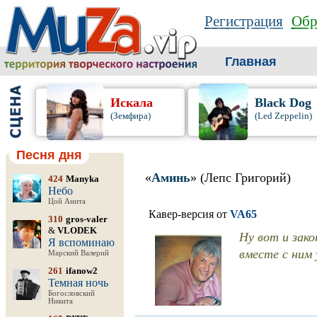
Регистрация
Обр
Главная
Искала
Black Dog
(Земфира)
(Led Zeppelin)
Песня дня
«
Аминь
» (Лепс Григорий)
424
Manyka
Небо
Цой Анита
Кавер-версия от
VA65
310
gros-valer
&
VLODEK
Ну вот и зако
Я вспоминаю
вместе с ним 
Марский Валерий
261
ifanow2
Темная ночь
Богословский
Никита