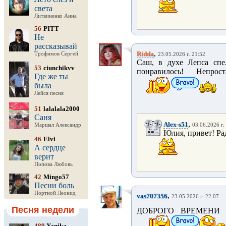
света
Литвиненко Анна
56
PITT
Не
рассказывай
,
Ridda
Трофимов Сергей
23.05.2026 г. 21:52
Саш, в духе Лепса спе
53
ciunchikvv
понравилось! Непро
Где же ты
была
Лейся песня
51
lalalala2000
Саня
,
Alex-s51
Маршал Александр
03.06.2026 г.
Юлия, привет! Рад
46
Elvi
А сердце
верит
Попова Любовь
42
Mingo57
Песни боль
Портной Леонид
,
vas707356
23.05.2026 г. 22:07
Песня недели
ДОБРОГО ВРЕМЕНИ 
489
Yanika