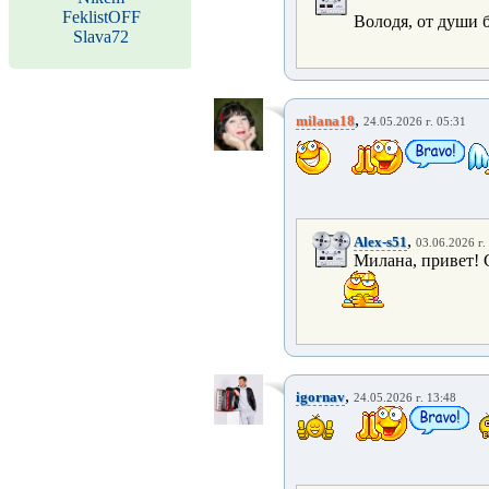
FeklistOFF
Володя, от души 
Slava72
,
milana18
24.05.2026 г. 05:31
,
Alex-s51
03.06.2026 г.
Милана, привет! 
,
igornav
24.05.2026 г. 13:48