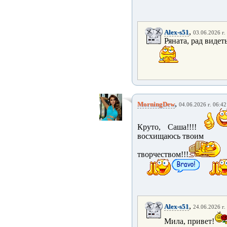
,
Alex-s51
03.06.2026 г.
Ряната, рад видет
,
MorningDew
04.06.2026 г. 06:42
Круто, Саша!!!!
восхищаюсь твоим
творчеством!!!
,
Alex-s51
24.06.2026 г.
Мила, привет!