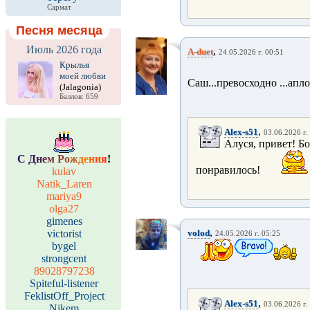
Сармат
Песня месяца
Июль 2026 года
,
A-duet
24.05.2026 г. 00:51
Крылья
моей любви
Саш...превосходно ...апл
(Jalagonia)
Баллов: 659
,
Alex-s51
03.06.2026 г.
Алуся, привет! Б
С
Д
н
е
м
Р
о
ж
д
е
н
и
я
!
понравилось!
kulav
Natik_Laren
mariya9
olga27
gimenes
,
victorist
volod
24.05.2026 г. 05:25
bygel
strongcent
89028797238
Spiteful-listener
FeklistOff_Project
,
Alex-s51
03.06.2026 г.
Nikem