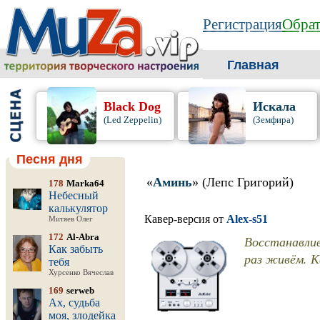
Регистрация
Обрат
Главная
Black Dog
Искала
(Led Zeppelin)
(Земфира)
Песня дня
«
Аминь
» (Лепс Григорий)
178
Marka64
Небесный
калькулятор
Кавер-версия от
Alex-s51
Митяев Олег
172
Al-Abra
Восстанавлив
Как забыть
раз живём. Ка
тебя
Хурсенко Вячеслав
169
serweb
Ах, судьба
моя, злодейка