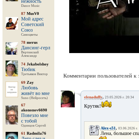
нежность
Dance Music
87
MusV0
Мой адрес
Советский
Союз
Самоцветы
78
merus
Дансинг-герл
Вертинский
Александр
74
Jekabolshoy
Тюбик
Третьяков Виктор
Комментарии пользователей к 
69
Zay
Любовь
живёт во мне
,
elenaduffy
23.05.2026 г. 20:34
Suno (Нейросеть)
67
Крутяк!
akononov6690
Повезло мне
с тобой
Одинцов Сергей
,
Alex-s51
03.06.2026 г.
Лена, большое спа
61
Radmila76
Лето слез и