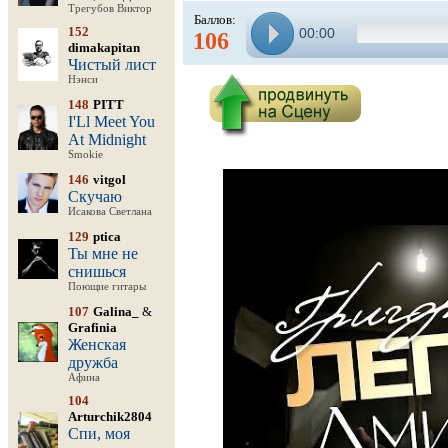
Трегубов Виктор
Баллов:
152
00:00
106
dimakapitan
Чистый лист
Нэнси
148
PITT
I'Ll Meet You
At Midnight
Smokie
146
vitgol
Скучаю
Исакова Светлана
129
ptica
Ты мне не
снишься
Поющие гитары
107
Galina_
&
Grafinia
Женская
дружба
Афина
104
Arturchik2804
Спи, моя