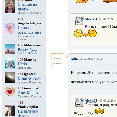
Счастье на
двоих
Иванов Александр
,
480
Alex-s51
03.06.2026 г.
Angelochek_ms
Вася, привет! Спа
Слова
остались мне
Литвинкович
Евгений
466
Miloslavna
Рядом буду
Бублик Михаил
,
sain
459
Manyka
23.05.2026 г. 22:32
Небо
Цой Анита
Конечно Лепс величина,н
454
igorded
Я научу тебя
потому что моё ухо режет
Кузьмин Владимир
431
tumantho1
Аве, Мария
Светикова Светлана
,
Alex-s51
03.06.2026 г.
428
Серёжа, я рад, чт
Vladavtopilot
На дальнем
поддержку!
берегу