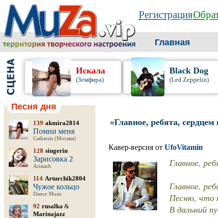
Регистрация
Обрат
Главная
Искала
Black Dog
(Земфира)
(Led Zeppelin)
Песня дня
«
Главное, ребята, сердцем 
139
akmira2814
Помни меня
Catharsis (Москва)
Кавер-версия от
UfoVitamin
128
singerin
Зарисовка 2
Главное, ре
Aristarh
114
Arturchik2804
Главное, реб
Чужое кольцо
Dance Music
Песню, что 
92
rusalka
&
В дальний п
Marinajazz