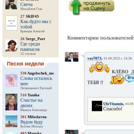
Свеча
Михайлов Стас
27
SKIF45
Как-будто мы с
тобой
Брянцев Алексей
Комментарии пользователей 
26
Serge_Poet
Где среди
пампасов
12 стульев
,
vas7073
01.09.2023 г. 16:36
Песня недели
КЛЁВО 
536
Angelochek_ms
Слова остались
ТЕБЯ !!
мне
Литвинкович Евгений
516
Yanika
Счастье на
,
UfoVitamin
04.09
двоих
Спасибо!
Иванов Александр
501
Miloslavna
Рядом буду
Бублик Михаил
483
Manyka