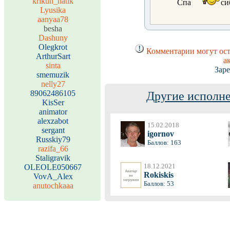
krikun_natik
Спа
си
Lyusika
aanyaa78
besha
Dashuny
Olegkrot
Комментарии могут ост
ArthurSart
а
sinta
Заре
smemuzik
nelly27
89062486105
Другие исполне
KisSer
animator
alexzabot
15.02.2018
sergant
igornov
Russkiy79
Баллов: 163
razifa_66
Staligravik
18.12.2021
OLEOLE050667
Rokiskis
VovA_Alex
Баллов: 53
anutochkaaa