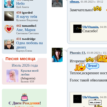
,
silman
01.09.2023 г. 19:12
Небо
Цой Анита
Замечательно!
459
igorded
Я научу тебя
Кузьмин Владимир
442
tumantho1
,
UfoVitamin
04.09
Аве, Мария
Спасибо!
Светикова Светлана
431
twodridge
Одна любовь на
двоих
Карпук Елена
,
Phoenix-13
03.09.2023 г. 15
Песня месяца
Игореша!
Июль 2026 года
Крылья моей
Теплое,искреннее ност
любви
(Jalagonia)
Голос такой обволак
Баллов: 659
,
UfoVitamin
04.09
С
Д
н
е
м
Р
о
ж
д
е
н
и
я
!