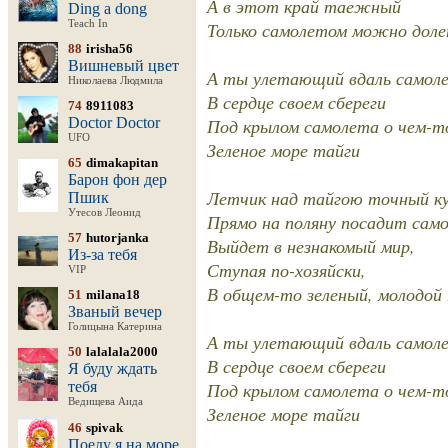
А в этот край таежный
Ding a dong
Teach In
Только самолетом можно дол
88
irisha56
Вишневый цвет
А ты улетающий вдаль самол
Николаева Людмила
В сердце своем сбереги
74
8911083
Doctor Doctor
Под крылом самолета о чем-т
UFO
Зеленое море тайги
65
dimakapitan
Барон фон дер
Летчик над тайгою точный ку
Пшик
Утесов Леонид
Прямо на поляну посадит сам
57
hutorjanka
Выйдет в незнакомый мир,
Из-за тебя
Ступая по-хозяйски,
VIP
В общем-то зеленый, молодой 
51
milana18
Званый вечер
Голицына Катерина
А ты улетающий вдаль самол
50
lalalala2000
В сердце своем сбереги
Я буду ждать
тебя
Под крылом самолета о чем-т
Ведищева Аида
Зеленое море тайги
46
spivak
Поеду я на море