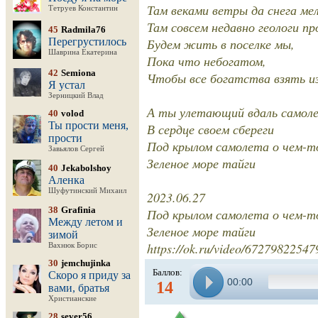
Там веками ветры да снега мел
Тетруев Константин
Там совсем недавно геологи пр
45
Radmila76
Перегрустилось
Будем жить в поселке мы,
Шаврина Екатерина
Пока что небогатом,
42
Semiona
Чтобы все богатства взять из
Я устал
Зерницкий Влад
А ты улетающий вдаль самол
40
volod
Ты прости меня,
В сердце своем сбереги
прости
Под крылом самолета о чем-т
Завьялов Сергей
Зеленое море тайги
40
Jekabolshoy
Аленка
Шуфутинский Михаил
2023.06.27
38
Grafinia
Под крылом самолета о чем-т
Между летом и
Зеленое море тайги
зимой
https://ok.ru/video/67279822547
Вахнюк Борис
30
jemchujinka
Баллов:
Скоро я приду за
00:00
14
вами, братья
Христианские
28
sever56