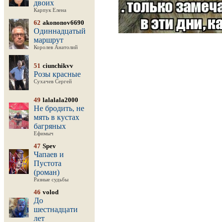
двоих
Карпук Елена
62
akononov6690
Одиннадцатый
маршрут
Королев Анатолий
51
ciunchikvv
Розы красные
Сухачев Сергей
49
lalalala2000
Не бродить, не
мять в кустах
багряных
Ефимыч
47
Spev
Чапаев и
Пустота
(роман)
Разные судьбы
46
volod
До
шестнадцати
лет