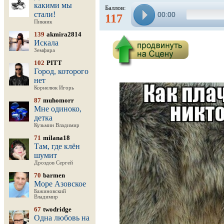
какими мы
Баллов:
стали!
00:00
117
Пикник
139
akmira2814
Искала
Земфира
102
PITT
Город, которого
нет
Корнелюк Игорь
87
muhomorr
Мне одиноко,
детка
Кузьмин Владимир
71
milana18
Там, где клён
шумит
Дроздов Сергей
70
barmen
Море Азовское
Бажиновский
Владимир
67
twodridge
Одна любовь на