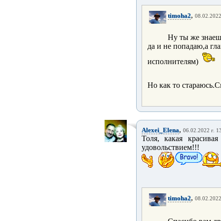
,
timoha2
08.02.2022
Ну ты же знае
да и не попадаю,а гл
исполнителям)
Но как то стараюсь.С
,
Alexei_Elena
06.02.2022 г. 1
Толя, какая красива
удовольствием!!!
,
timoha2
08.02.2022