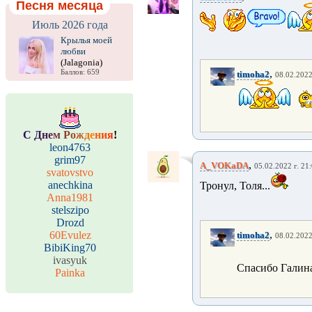
Песня месяца
Июль 2026 года
Крылья моей
любви
(Jalagonia)
,
Баллов: 659
timoha2
08.02.2022
С
Д
н
е
м
Р
о
ж
д
е
н
и
я
!
leon4763
grim97
,
A_VOKaDA
05.02.2022 г. 21
svatovstvo
anechkina
Тронул, Толя...
Anna1981
stelszipo
Drozd
,
60Evulez
timoha2
08.02.2022
BibiKing70
ivasyuk
Спасибо Галин
Painka