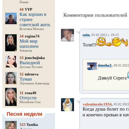
Пламя
44
VYP
Как хорошо в
Комментарии пользователей 
стране
советской жить
Кочетков Михаил
,
sain
05.02.2022 г. 19:13
34
regina74
Мой мир
Толя!!!
наполнен
Алькасар
33
jemchujinka
Выходной
,
timoha2
08.02.2022
Детские Русские
32
tuleneva
Дзякуй Серега
Туман
Эгромжан Александр
31
rena40
Отпусти
Михайлов Стас
,
valentinrubc1954
05.02.2022
Когда душа болит по гл
Песня недели
и конечно превью в нача
525
Yanika