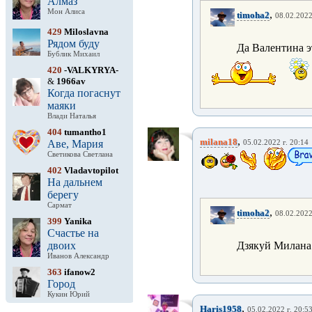
Алмаз
Мон Алиса
,
timoha2
08.02.2022
429
Miloslavna
Рядом буду
Да Валентина э
Бублик Михаил
420
-VALKYRYA-
&
1966av
Когда погаснут
маяки
Влади Наталья
404
tumantho1
,
milana18
Аве, Мария
05.02.2022 г. 20:14
Светикова Светлана
402
Vladavtopilot
На дальнем
берегу
Сармат
,
timoha2
08.02.2022
399
Yanika
Счастье на
двоих
Дзякуй Милана
Иванов Александр
363
ifanow2
Город
Кукин Юрий
,
Haris1958
05.02.2022 г. 20:5