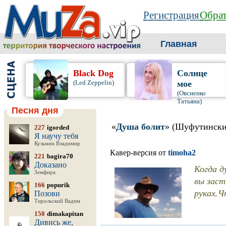
Регистрация
Обрат
Главная
Black Dog
Солнце
(Led Zeppelin)
мое
(Овсиенко
Татьяна)
Песня дня
«
Душа болит
» (Шуфутинск
227
igorded
Я научу тебя
Кузьмин Владимир
Кавер-версия от
timoha2
221
bagira70
Доказано
Когда д
Земфира
вы заст
166
popurik
руках,Ч
Позови
Тирольский Вадим
150
dimakapitan
Дивись же,