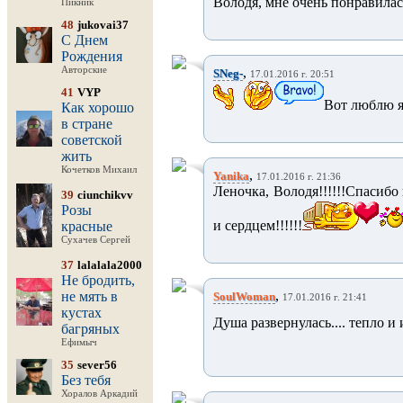
Володя, мне очень понравилас
Пикник
48
jukovai37
С Днем
Рождения
Авторские
,
SNeg-
17.01.2016 г. 20:51
41
VYP
Вот люблю я в
Как хорошо
в стране
советской
жить
Кочетков Михаил
,
Yanika
17.01.2016 г. 21:36
Леночка, Володя!!!!!!Спасибо 
39
ciunchikvv
Розы
и сердцем!!!!!!
красные
Сухачев Сергей
37
lalalala2000
Не бродить,
,
не мять в
SoulWoman
17.01.2016 г. 21:41
кустах
Душа развернулась.... тепло и 
багряных
Ефимыч
35
sever56
Без тебя
Хоралов Аркадий