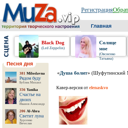
Регистрация
Обрат
Главная
Black Dog
Солнце
(Led Zeppelin)
мое
(Овсиенко
Татьяна)
Песня дня
«
Душа болит
» (Шуфутинский 
381
Miloslavna
Рядом буду
Бублик Михаил
Кавер-версия от
elenaskvo
356
Yanika
Счастье на
двоих
Иванов Александр
206
Al-Abra
Светит луна
Хурсенко
Вячеслав