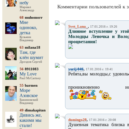
небу
Комментарии пользователей к з
Маршал
Александр
68
muhomorr
Мне
,
Svet_Lana_
одиноко,
17.01.2016 г. 19:26
Длинное вступление у этой
детка
Молодцы Леночка и Волод
Кузьмин
Владимир
процветания!
63
milana18
Там, где
клён шумит
Дроздов Сергей
,
56
8911083
yurij-046
17.01.2016 г. 19:41
My Love
Ребята,вы молодцы,с удоволь
Paul McCartney
55
barmen
проникновенно испол
Море
Азовское
Бажиновский
Владимир
49
dimakapitan
Дивись же,
,
domingo28
какими мы
17.01.2016 г. 20:08
Душевная тематика близка в
стали!