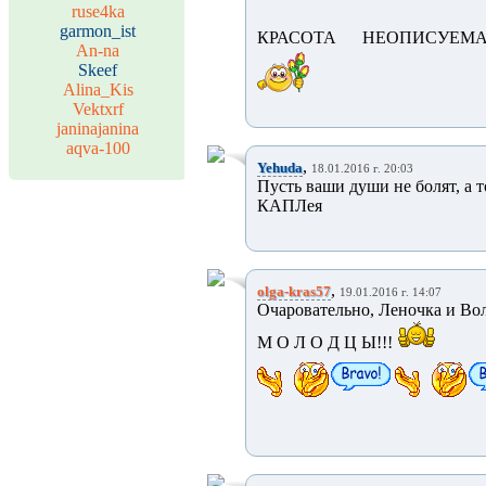
ruse4ka
garmon_ist
КРАСОТА НЕОПИСУЕМАЯ..
An-na
Skeef
Alina_Kis
Vektxrf
janinajanina
aqva-100
,
Yehuda
18.01.2016 г. 20:03
Пусть ваши души не болят, а 
КАПЛея
,
olga-kras57
19.01.2016 г. 14:07
Очаровательно, Леночка и Вол
М О Л О Д Ц Ы!!!