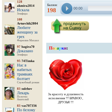
128
Баллов:
akmira2814
00:00
198
Искала
Земфира
108
Arturchik2804
Любите
женщину за
грех
Фирюлин Михаил
97
bagira70
П
о
д
а
р
к
и
:
Доказано
Земфира
95
74Timka
Нас в
набитых
трамваях
болтает
Служебный роман
83
sulehov
Лекарь
За красоту и душевность
Полотно
исполнения !!! БРАВОО ,
Анатолий
ДРУЗЬЯ !!!
83
vas707356
По белому