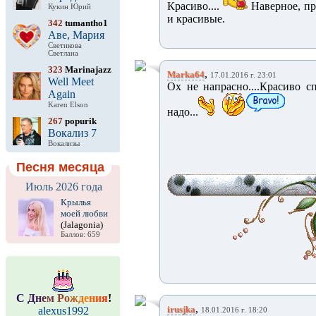
Красиво....
Наверное, пр
Кукин Юрий
и красивые.
342
tumantho1
Аве, Мария
Светикова
Светлана
323
Marinajazz
,
Marka64
17.01.2016 г. 23:01
Well Meet
Ох не напрасно....Красиво с
Again
Karen Elson
надо...
267
popurik
Вокализ 7
Вокализы
Песня месяца
Июль 2026 года
Крылья
моей любви
(Jalagonia)
Баллов: 659
С
Д
н
е
м
Р
о
ж
д
е
н
и
я
!
,
irusjka
alexus1992
18.01.2016 г. 18:20