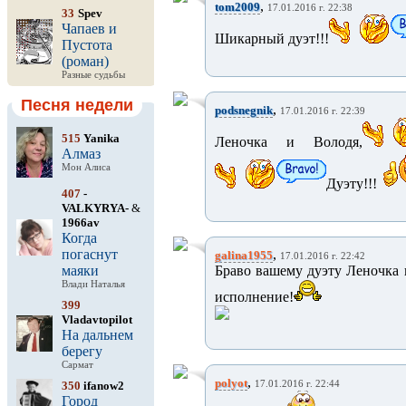
,
tom2009
17.01.2016 г. 22:38
33
Spev
Чапаев и
Шикарный дуэт!!!
Пустота
(роман)
Разные судьбы
Песня недели
,
podsnegnik
17.01.2016 г. 22:39
515
Yanika
Леночка и Володя,
Алмаз
Мон Алиса
Дуэту!!!
407
-
VALKYRYA-
&
1966av
Когда
погаснут
,
galina1955
17.01.2016 г. 22:42
маяки
Браво вашему дуэту Леночка 
Влади Наталья
исполнение!
399
Vladavtopilot
На дальнем
берегу
Сармат
,
polyot
350
ifanow2
17.01.2016 г. 22:44
Город