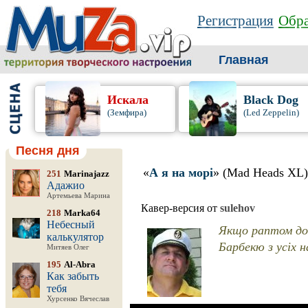
Регистрация
Обра
Главная
Искала
Black Dog
(Земфира)
(Led Zeppelin)
Песня дня
«
А я на морі
» (Mad Heads XL)
251
Marinajazz
Адажио
Артемьева Марина
Кавер-версия от
sulehov
218
Marka64
Небесный
Якщо раптом дощ
калькулятор
Барбекю з усіх на
Митяев Олег
195
Al-Abra
Как забыть
тебя
Хурсенко Вячеслав