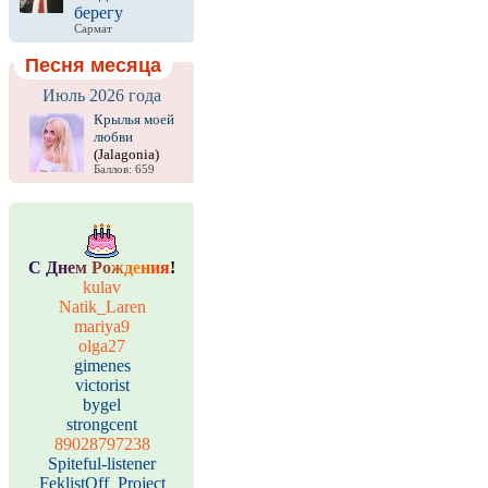
берегу
Сармат
Песня месяца
Июль 2026 года
Крылья моей
любви
(Jalagonia)
Баллов: 659
С
Д
н
е
м
Р
о
ж
д
е
н
и
я
!
kulav
Natik_Laren
mariya9
olga27
gimenes
victorist
bygel
strongcent
89028797238
Spiteful-listener
FeklistOff_Project