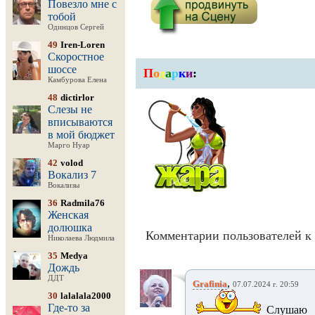
Повезло мне с
тобой
Одинцов Сергей
49
Iren-Loren
Скоростное
шоссе
П
о
д
а
р
к
и
:
Камбурова Елена
48
dictirlor
Слезы не
вписываются
в мой бюджет
Марго Нуар
42
volod
Вокализ 7
Вокализы
36
Radmila76
Женская
долюшка
Комментарии пользователей к 
Николаева Людмила
35
Medya
Дождь
ДДТ
,
Grafinia
07.07.2024 г. 20:59
30
lalalala2000
Где-то за
Слушаю и