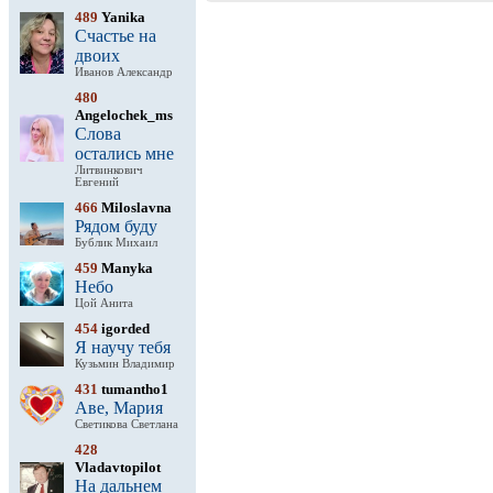
489
Yanika
Счастье на
двоих
Иванов Александр
480
Angelochek_ms
Слова
остались мне
Литвинкович
Евгений
466
Miloslavna
Рядом буду
Бублик Михаил
459
Manyka
Небо
Цой Анита
454
igorded
Я научу тебя
Кузьмин Владимир
431
tumantho1
Аве, Мария
Светикова Светлана
428
Vladavtopilot
На дальнем