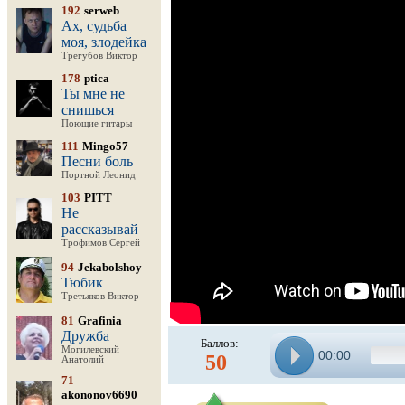
192
serweb
Ах, судьба
моя, злодейка
Трегубов Виктор
178
ptica
Ты мне не
снишься
Поющие гитары
111
Mingo57
Песни боль
Портной Леонид
103
PITT
Не
рассказывай
Трофимов Сергей
94
Jekabolshoy
Тюбик
Третьяков Виктор
81
Grafinia
Дружба
Баллов:
Могилевский
00:00
50
Анатолий
71
akononov6690