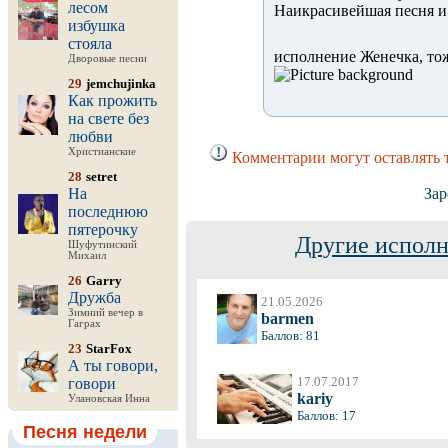
лесом
Наикрасивейшая песня и
избушка
стояла
исполнение Женечка, то
Дворовые песни
29
jemchujinka
Как прожить
на свете без
любви
Христианские
Комментарии могут оставлять 
28
setret
На
Зар
последнюю
пятерочку
Другие исполн
Шуфутинский
Михаил
26
Garry
Дружба
21.05.2026
Зимний вечер в
barmen
Гаграх
Баллов: 81
23
StarFox
А ты говори,
17.07.2017
говори
kariy
Улановская Инна
Баллов: 17
Песня недели