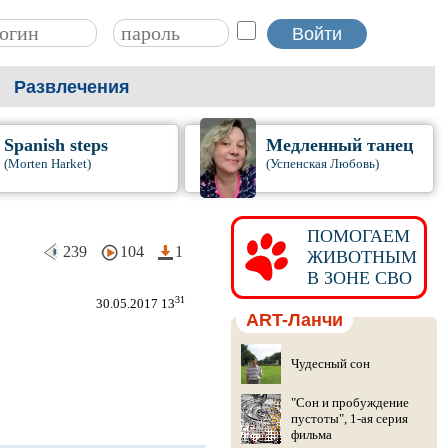
Развлечения
Spanish steps
Медленный танец
(Morten Harket)
(Успенская Любовь)
ПОМОГАЕМ
239
104
1
ЖИВОТНЫМ
В ЗОНЕ СВО
31
30.05.2017 13
ART-Ланчи
Чудесный сон
"Сон и пробуждение
пустоты", 1-ая серия
фильма