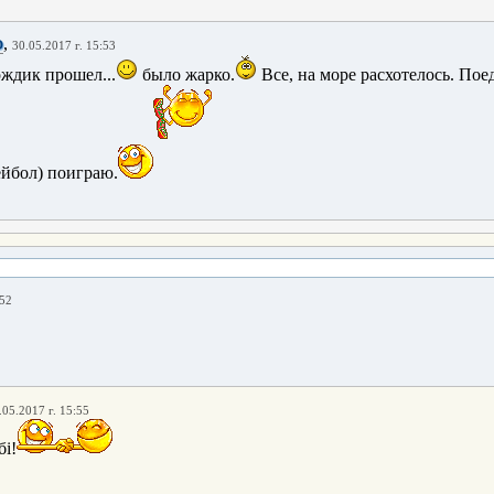
,
O
30.05.2017 г. 15:53
ождик прошел...
было жарко.
Все, на море расхотелось. Пое
ейбол) поиграю.
:52
.05.2017 г. 15:55
і!