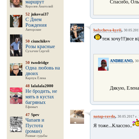
маршрут
Спасибо, Оль
Королев Анатолий
52
jukovai37
С Днем
Рождения
,
balycheva-kyrii
Авторские
30.05.2017
теж хочу!!!)все в
50
ciunchikvv
Розы красные
Сухачев Сергей
,
ANDREANO
30
50
twodridge
Одна любовь на
двоих
Карпук Елена
48
lalalala2000
Дякую, Елена
Не бродить, не
мять в кустах
багряных
Ефимыч
47
Spev
,
natap-ravda
30.05.2017 г. 
Чапаев и
Пустота
Я тоже...Классно..
(роман)
Разные судьбы