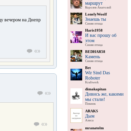
маршрут
Королев Анатолий
LonelyWoolf
Знаешь ты
ду вечером на Днепр
Синяя птица
Haris1958
И вас прошу об
этом
Синяя птица
BEDHAR58
Камень
Синяя птица
Bet
Wir Sind Das
Roboter
Kraftwerk
dimakapitan
Дивись же, какими
мы стали!
Пикник
ARAKS
Дым
Алиса
mranatolm