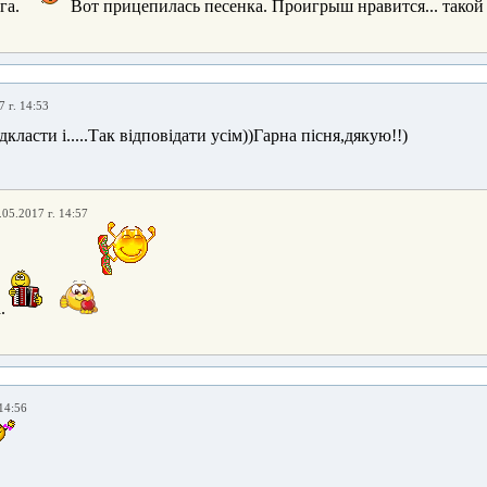
га.
Вот прицепилась песенка. Проигрыш нравится... такой 
 г. 14:53
iдкласти i.....Так вiдповiдати усiм))Гарна пiсня,дякую!!)
.05.2017 г. 14:57
.
14:56