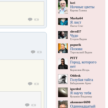
lori
Ночные цветы
Карева Галина
Marka64
Я лист
Пьеха Стас
shved37
Чудо
Егоров Вадим
popurik
Позови
Тирольский Вадим
PITT
Город, которого
нет
Корнелюк Игорь
Otblesk
Голубая тайга
Бабаджанян Арно
igorded
Я научу тебя
Кузьмин Владимир
akononov6690
Одиннадцатый