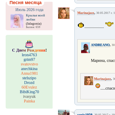
Песня месяца
Июль 2026 года
,
Marinajazz
30.05.2017 г. 
Крылья моей
любви
(Jalagonia)
...................
Баллов: 659
,
ANDREANO
30
С
Д
н
е
м
Р
о
ж
д
е
н
и
я
!
leon4763
grim97
Марина, спас
svatovstvo
anechkina
Anna1981
stelszipo
,
Marinajazz
3
Drozd
60Evulez
.....спа
BibiKing70
ivasyuk
Painka
,
yuriy1959
30.05.2017 г. 19