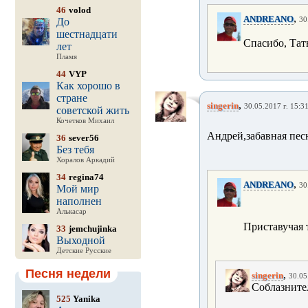
46
volod
,
ANDREANO
До
30
шестнадцати
Спасибо, Тат
лет
Пламя
44
VYP
Как хорошо в
стране
,
singerin
30.05.2017 г. 15:3
советской жить
Кочетков Михаил
Андрей,забавная песн
36
sever56
Без тебя
Хоралов Аркадий
34
regina74
,
ANDREANO
30
Мой мир
наполнен
Алькасар
Приставучая 
33
jemchujinka
Выходной
Детские Русские
Песня недели
,
singerin
30.05
Соблазнител
525
Yanika