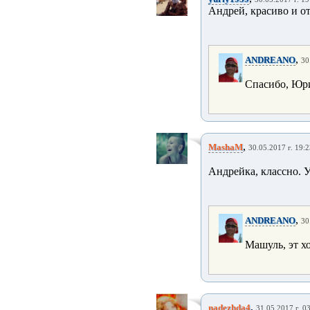
Андрей, красиво и от 
,
ANDREANO
30
Спасибо, Юр
,
MashaM
30.05.2017 г. 19:2
Андрейка, классно. 
,
ANDREANO
30
Машуль, эт х
,
nadezhda4
31.05.2017 г. 0