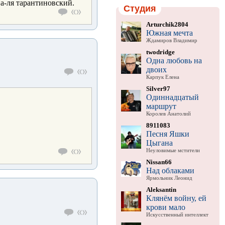
а-ля тарантиновский.
Студия
Arturchik2804
Южная мечта
Ждамиров Владимир
twodridge
Одна любовь на
двоих
Карпук Елена
Silver97
Одиннадцатый
маршрут
Королев Анатолий
8911083
Песня Яшки
Цыгана
Неуловимые мстители
Nissan66
Над облаками
Ярмольник Леонид
Aleksantin
Клянём войну, ей
крови мало
Искусственный интеллект