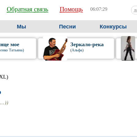
Обратная связь
Помощь
06:07:30
Мы
Песни
Конкурсы
нце мое
Зеркало-река
енко Татьяна)
(Альфа)
 XL)
O
..))