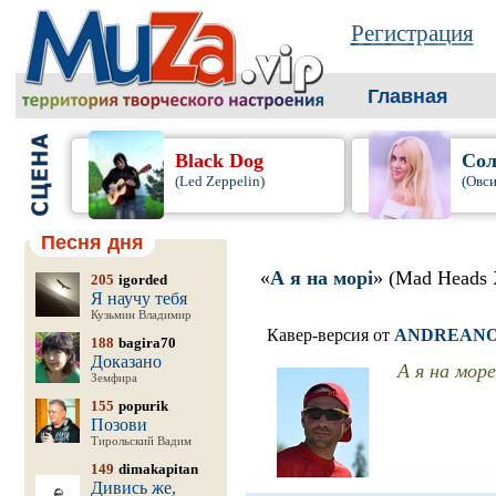
Регистрация
Главная
Black Dog
Сол
(Led Zeppelin)
(Овси
Песня дня
«
А я на морі
» (Mad Heads
205
igorded
Я научу тебя
Кузьмин Владимир
Кавер-версия от
ANDREAN
188
bagira70
Доказано
А я на море.
Земфира
155
popurik
Позови
Тирольский Вадим
149
dimakapitan
Дивись же,