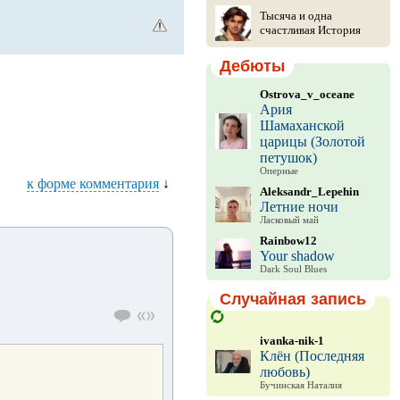
Тысяча и одна
счастливая История
Дебюты
Ostrova_v_oceane
Ария
Шамаханской
царицы (Золотой
петушок)
Оперные
к форме комментария
↓
Aleksandr_Lepehin
Летние ночи
Ласковый май
Rainbow12
Your shadow
Dark Soul Blues
Случайная запись
ivanka-nik-1
Клён (Последняя
любовь)
Бучинская Наталия