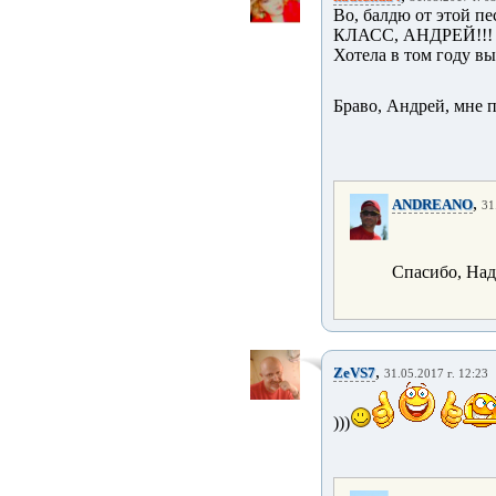
Во, балдю от этой пе
КЛАСС, АНДРЕЙ!!!
Хотела в том году вы
Браво, Андрей, мне п
,
ANDREANO
31
Спасибо, На
,
ZeVS7
31.05.2017 г. 12:23
)))