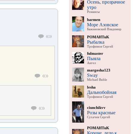
Осень, прозрачное
утро
Романсы
barmen
Море Азовское
Бажиновский Владимир
POMAHTuK
Рыбалка
Трофимов Сергей
fulmaster
Пыяла
Аигел
margosha123
Sway
Michael Buble
lesha
Дальнобойная
Трофимов Сергей
ciunchikvv
Розы красные
Сухачев Сергей
POMAHTuK
Короче, дело к