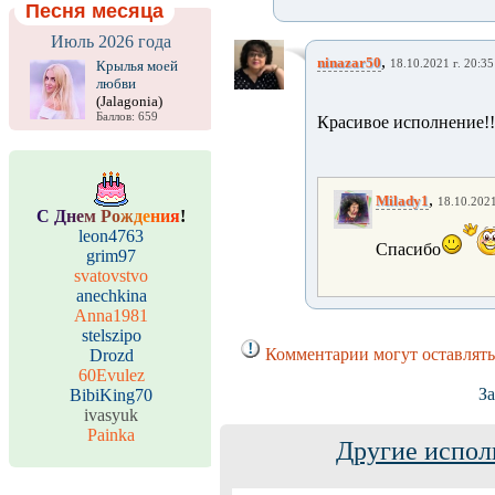
Песня месяца
Июль 2026 года
,
ninazar50
Крылья моей
18.10.2021 г. 20:35
любви
(Jalagonia)
Баллов: 659
Красивое исполнение!!
,
Milady1
18.10.2021
С
Д
н
е
м
Р
о
ж
д
е
н
и
я
!
leon4763
Спасибо
grim97
svatovstvo
anechkina
Anna1981
stelszipo
Комментарии могут оставлять
Drozd
60Evulez
За
BibiKing70
ivasyuk
Painka
Другие испол