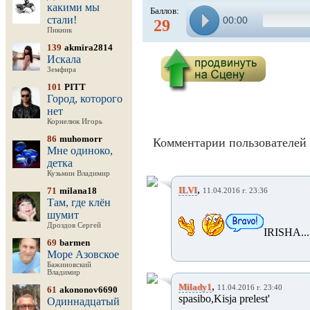
какими мы
Баллов:
стали!
00:00
29
Пикник
139
akmira2814
Искала
Земфира
101
PITT
Город, которого
нет
Корнелюк Игорь
86
muhomorr
Комментарии пользователей 
Мне одиноко,
детка
Кузьмин Владимир
,
ILVI
71
milana18
11.04.2016 г. 23:36
Там, где клён
шумит
Дроздов Сергей
IRISHA...!
69
barmen
Море Азовское
Бажиновский
Владимир
,
Milady1
11.04.2016 г. 23:40
61
akononov6690
spasibo,Kisja prelest'
Одиннадцатый