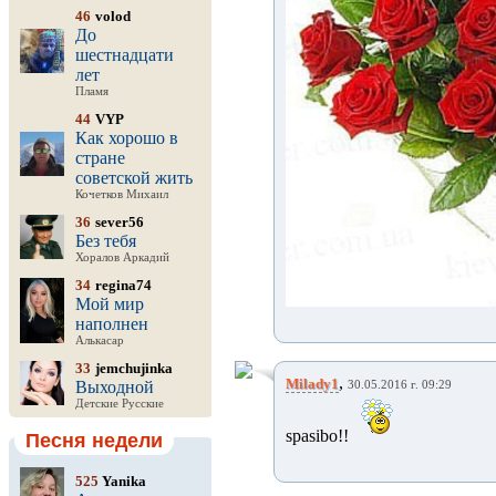
46
volod
До
шестнадцати
лет
Пламя
44
VYP
Как хорошо в
стране
советской жить
Кочетков Михаил
36
sever56
Без тебя
Хоралов Аркадий
34
regina74
Мой мир
наполнен
Алькасар
33
jemchujinka
,
Milady1
Выходной
30.05.2016 г. 09:29
Детские Русские
spasibo!!
Песня недели
525
Yanika