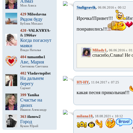
Алмаз
Мон Алиса
,
Staligravik
06.06.2016 г. 00:12
429
Miloslavna
Ирочка!Привет!!!
Инт
Рядом буду
Бублик Михаил
понравились!!!
420
-VALKYRYA-
&
1966av
Когда погаснут
маяки
,
Milady1
Влади Наталья
06.06.2016 г. 01
спасибо,Слава! Не о
404
tumantho1
Аве, Мария
Светикова Светлана
402
Vladavtopilot
На дальнем
,
HY-HY
11.04.2017 г. 07:25
берегу
Сармат
какая песня прикольная!!!
399
Yanika
Счастье на
двоих
Иванов Александр
,
milana18
363
ifanow2
18.08.2021 г. 10:12
Город
Кукин Юрий