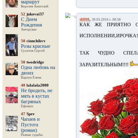
маршрут
Королев Анатолий
52
jukovai37
,
С Днем
di888
30.05.2016 г. 08:58
КАК ЖЕ ПРИЯТНО 
Рождения
Авторские
ИСПОЛНЕНИИ,ИРОЧКА!!
50
ciunchikvv
Розы красные
Сухачев Сергей
ТАК ЧУДНО СПЕЛ
50
twodridge
ЗАРАЗИТЕЛЬНЫМ!!!!
Одна любовь на
двоих
Карпук Елена
48
lalalala2000
Не бродить, не
мять в кустах
багряных
Ефимыч
47
Spev
Чапаев и
Пустота
(роман)
Разные судьбы