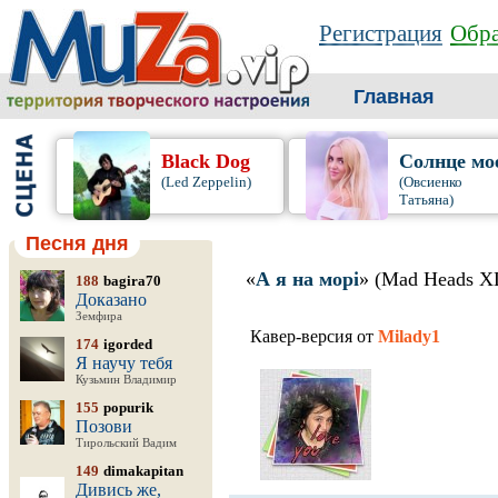
Регистрация
Обра
Главная
Black Dog
Солнце мо
(Led Zeppelin)
(Овсиенко
Татьяна)
Песня дня
«
А я на морі
» (Mad Heads X
188
bagira70
Доказано
Земфира
Кавер-версия от
Milady1
174
igorded
Я научу тебя
Кузьмин Владимир
155
popurik
Позови
Тирольский Вадим
149
dimakapitan
Дивись же,